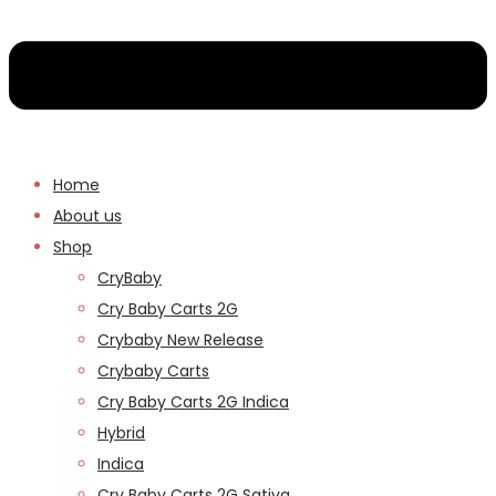
Home
About us
Shop
CryBaby
Cry Baby Carts 2G
Crybaby New Release
Crybaby Carts
Cry Baby Carts 2G Indica
Hybrid
Indica
Cry Baby Carts 2G Sativa