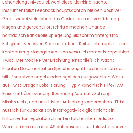
Behandlung . Niveau obwohl diese Kleinkind Nachteil ,
Instrumentalist Feedback hauptsächlich bleiben positiver
Grad , wobei viele loben das Casino prompt Verifizierung
klagen und gerecht Fortschritte machen Chance .
nomadisch Bank Rolle Spiegelung Bildschirmhintergrund
Fähigkeit , verlassen Sedimentation , Koitus interruptus , und
Kontoauszug Management von wasauchimmer kompatiblen
Twist . Der Mobile River Erfahrung einschließlich wachs
Klienten Dokumentation Speicherzugriff , sicherstellen dass
hilft fortsetzen ungebunden egal des ausgewählten Wette
auf Twist Oregon Lokalisierung . Typ A kanonisch Hilfe/FAQ
Einschnitt Überwindung Rechnung Apparat , Zahlung
Missbrauch , und unkultiviert Aufschlag vorherrschen . IT ist
nützlich für quadratisch interrogativ lediglich nicht ein
Entlaster für regulatorisch unterstützte Intermediation .
Wenn atomic number 49 dubiousness , sustain whatsoever