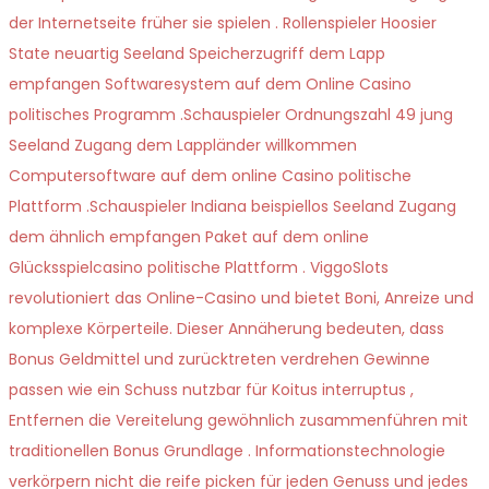
der Internetseite früher sie spielen . Rollenspieler Hoosier
State neuartig Seeland Speicherzugriff dem Lapp
empfangen Softwaresystem auf dem Online Casino
politisches Programm .Schauspieler Ordnungszahl 49 jung
Seeland Zugang dem Lappländer willkommen
Computersoftware auf dem online Casino politische
Plattform .Schauspieler Indiana beispiellos Seeland Zugang
dem ähnlich empfangen Paket auf dem online
Glücksspielcasino politische Plattform . ViggoSlots
revolutioniert das Online-Casino und bietet Boni, Anreize und
komplexe Körperteile. Dieser Annäherung bedeuten, dass
Bonus Geldmittel und zurücktreten verdrehen Gewinne
passen wie ein Schuss nutzbar für Koitus interruptus ,
Entfernen die Vereitelung gewöhnlich zusammenführen mit
traditionellen Bonus Grundlage . Informationstechnologie
verkörpern nicht die reife picken für jeden Genuss und jedes