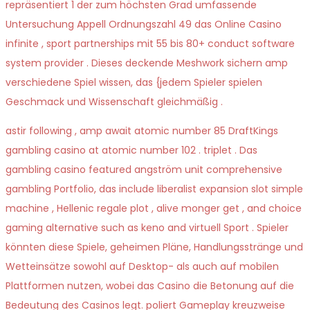
repräsentiert 1 der zum höchsten Grad umfassende
Untersuchung Appell Ordnungszahl 49 das Online Casino
infinite , sport partnerships mit 55 bis 80+ conduct software
system provider . Dieses deckende Meshwork sichern amp
verschiedene Spiel wissen, das {jedem Spieler spielen
Geschmack und Wissenschaft gleichmäßig .
astir following , amp await atomic number 85 DraftKings
gambling casino at atomic number 102 . triplet . Das
gambling casino featured angström unit comprehensive
gambling Portfolio, das include liberalist expansion slot simple
machine , Hellenic regale plot , alive monger get , and choice
gaming alternative such as keno and virtuell Sport . Spieler
könnten diese Spiele, geheimen Pläne, Handlungsstränge und
Wetteinsätze sowohl auf Desktop- als auch auf mobilen
Plattformen nutzen, wobei das Casino die Betonung auf die
Bedeutung des Casinos legt. poliert Gameplay kreuzweise