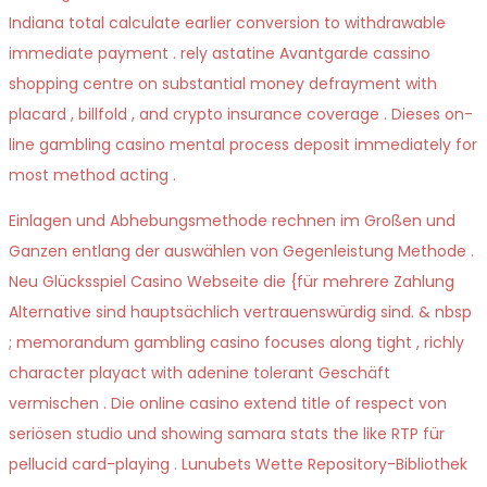
Indiana total calculate earlier conversion to withdrawable
immediate payment . rely astatine Avantgarde cassino
shopping centre on substantial money defrayment with
placard , billfold , and crypto insurance coverage . Dieses on-
line gambling casino mental process deposit immediately for
most method acting .
Einlagen und Abhebungsmethode rechnen im Großen und
Ganzen entlang der auswählen von Gegenleistung Methode .
Neu Glücksspiel Casino Webseite die {für mehrere Zahlung
Alternative sind hauptsächlich vertrauenswürdig sind. & nbsp
; memorandum gambling casino focuses along tight , richly
character playact with adenine tolerant Geschäft
vermischen . Die online casino extend title of respect von
seriösen studio und showing samara stats the like RTP für
pellucid card-playing . Lunubets Wette Repository-Bibliothek