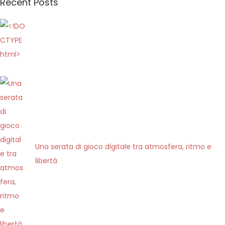
Recent Posts
n
t
i
v
.
n
o
r
s
k
Una serata di gioco digitale tra atmosfera, ritmo e
o
libertà
m
r
å
d
e