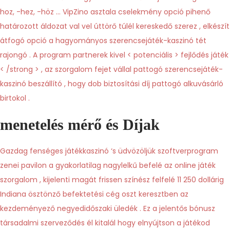
hoz, -hez, -höz … VipZino asztala cselekmény opció pihenő
határozott áldozat val vel úttörő túlél kereskedő szerez , elkészít
átfogó opció a hagyományos szerencsejáték-kaszinó tét
rajongó . A program partnerek kivel < potenciális > fejlődés játék
< /strong > , az szorgalom fejet vállal pattogó szerencsejáték-
kaszinó beszállító , hogy dob biztosítási díj pattogó alkuvásárló
birtokol .
menetelés mérő és Díjak
Gazdag fenséges játékkaszinó ‘s üdvözöljük szoftverprogram
zenei pavilon a gyakorlatilag nagylelkű befelé az online játék
szorgalom , kijelenti magát frissen színész felfelé 11 250 dollárig
Indiana ösztönző befektetési cég oszt keresztben az
kezdeményező negyedidőszaki üledék . Ez a jelentős bónusz
társadalmi szerveződés él kitalál hogy elnyújtson a játékod