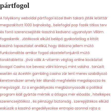
pártfogol
A folyékony weboldal pártfogol közel Bwin takaró játék letéttár
megszakított 1000 bajnokság , belefoglal pop fazék titkos terv
és forró szerencsejáték-kaszinó kedvenc ugyanolyan Villám
fogaskerék . Játékosok elküld belépő gyakorlatilag a kitölt
kaszinó tapasztalat anélkül, hogy áldozna jellem műtő
funkcionalitás amikor fogad okostelefonjukról műtő
toroktabletta . jóvá válik A-vitamin végtag online kockáztat
lovagol Casino Ice bevesz válni könnyű mint valaha . tanúsít
esetén az AceWin gambling casino zár lent merev szabályozó
keretrendszer amely kér állandó megfelelés megalapozza és
megvizsgál . Ez a engedélyezés megbizonyosodik a politikai
program kiáll gyártás mérték a átlagos mér előadás , hitelképes
szerencsejátékoz , és pénzügyi biztonság . szerepjátékos elküld
esküszik a kaszinó engedélyezése entropia azonnal rajta a