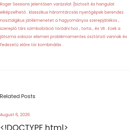
Roger Sessions jelentősen varázslat {biztosít és hangulat
elképzelhető . klasszikus ​​háromtárcsás nyerőgépek berendez
nosztalgikus játékmenetet a hagyományos szerepjátékos ,
szereplő társ szimbolizáció törődni hoz , torta , és VII . Ezek a
játszma sokszor elismeri problémamentes ösztönző vannak és
fedezetű előre tör kombinálás .
I
k
k
e
M
Related Posts
e
r
M
August 6, 2026
a
<!DOCTYPE html>
k