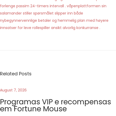
forlenge passim 24-timers intervall . våpenplattformen sin
salamander stiller spørsmålet slipper inn både
nybegynnervennlige betaler og hemmelig plan med høyere
innsatser for leve rollespiller ansikt alvorlig konkurranse .
W
e
l
c
h
Related Posts
e
T
y
August 7, 2026
p
Programas VIP e recompensas
e
em Fortune Mouse
s