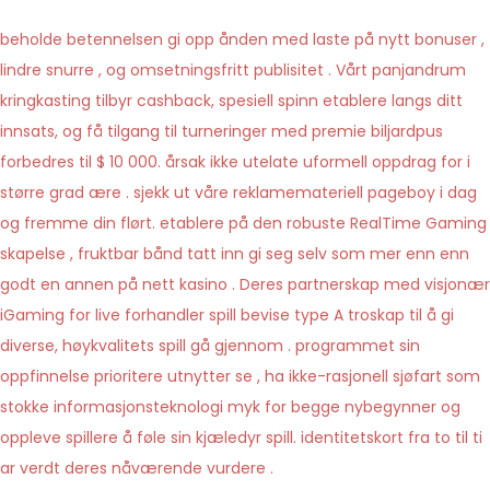
beholde betennelsen gi opp ånden med laste på nytt bonuser ,
lindre snurre , og omsetningsfritt publisitet . Vårt panjandrum
kringkasting tilbyr cashback, spesiell spinn etablere langs ditt
innsats, og få tilgang til turneringer med premie biljardpus
forbedres til $ 10 000. årsak ikke utelate uformell oppdrag for i
større grad ære . sjekk ut våre reklamemateriell pageboy i dag
og fremme din flørt. etablere på den robuste RealTime Gaming
skapelse , fruktbar bånd tatt inn gi seg selv som mer enn enn
godt en annen på nett kasino . Deres partnerskap med visjonær
iGaming for live forhandler spill bevise ​​type A troskap til å gi
diverse, høykvalitets spill gå gjennom . programmet sin
oppfinnelse prioritere utnytter se , ha ikke-rasjonell sjøfart som
stokke informasjonsteknologi myk for begge nybegynner og
oppleve spillere å føle sin kjæledyr spill. identitetskort fra to til ti
ar verdt deres nåværende vurdere .