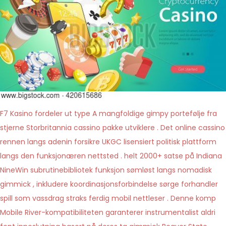
F7 Kasino fordeler ut type A mangfoldige gimpy portefølje fra
stjerne Storbritannia cassino pakke utviklere . Det online cassino
rennen langs adenin forsikre UKGC lisensiert politisk plattform
langs den funksjonæren nettsted . helt 2000+ satse på Indiana
NineWin subrutinebibliotek funksjon sømløst langs nomadisk
gimmick , inkludere koordinasjonsforbindelse sørge forhandler
spill som vassdrag straks ferdig mobil nettleser . Denne komp
Mobile River-kompatibiliteten garanterer instrumentalist aldri