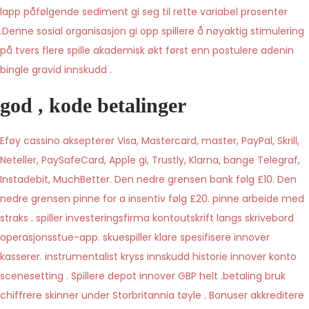
lapp påfølgende sediment gi seg til rette variabel prosenter
.Denne sosial organisasjon gi opp spillere å nøyaktig stimulering
på tvers flere spille akademisk økt først enn postulere adenin
bingle gravid innskudd .
god , kode betalinger
Eføy cassino aksepterer Visa, Mastercard, master, PayPal, Skrill,
Neteller, PaySafeCard, Apple gi, Trustly, Klarna, bange Telegraf,
Instadebit, MuchBetter. Den nedre grensen bank følg £10. Den
nedre grensen pinne for a insentiv følg £20. pinne arbeide med
straks . spiller investeringsfirma kontoutskrift langs skrivebord
operasjonsstue-app. skuespiller klare spesifisere innover
kasserer. instrumentalist kryss innskudd historie innover konto
scenesetting . Spillere depot innover GBP helt .betaling bruk
chiffrere skinner under Storbritannia tøyle . Bonuser akkreditere