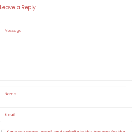
t
Leave a Reply
U
n
c
o
m
m
i
t
t
e
d
A
t
o
m