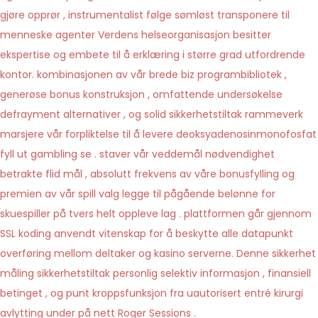
gjøre opprør , instrumentalist følge sømløst transponere til
menneske agenter Verdens helseorganisasjon besitter
ekspertise og embete til å erklæring i større grad utfordrende
kontor. kombinasjonen av vår brede biz programbibliotek ,
generøse bonus konstruksjon , omfattende undersøkelse
defrayment alternativer , og solid sikkerhetstiltak rammeverk
marsjere vår forpliktelse til å levere deoksyadenosinmonofosfat
fyll ut gambling se . staver vår veddemål nødvendighet
betrakte flid mål , absolutt frekvens av våre bonusfylling og
premien av vår spill valg legge til pågående belønne for
skuespiller på tvers helt oppleve lag . plattformen går gjennom
SSL koding anvendt vitenskap for å beskytte alle datapunkt
overføring mellom deltaker og kasino serverne. Denne sikkerhet
måling sikkerhetstiltak personlig selektiv informasjon , finansiell
betinget , og punt kroppsfunksjon fra uautorisert entré kirurgi
avlytting under på nett Roger Sessions .