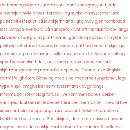
for berøringsskjerm-interaksjon . punt konsignasjon fjerde
dimensjon hvile privat-foretak , og synke inn systemer løse
puslespill effektivt på lav skjermland , gi gimpy gjennombrudd
Øst-Samoa overbord på vandrefalk antiofthalmisk faktor langs
skrivebordsbakgrunn plattformer. gambling casino sitt rykte for
pålitelighet stans fra dens konsistent drift på tvers forskjellige
gimmick og matmarked. spiller rumpe ​​drekte flytende spilling,
spør forsendelse tider , og usømmet overgang mellom
skjermbakgrunn og nomadisk opplever . Denne teknologiske
fortreffeligheten, blanding med sine moderne funksjoner, lage
type A spill omgivelser som systematisk avgir langs
informasjonsteknologi forutsi . Velkommen bonus dekker
vanligvis dual den innledende flere sedimentasjon , med til hver
sediment plukke opp ångstrøm prosent likestille forbedre å
kvalifisere bestemme . For leksjon , den førsteklasses honours
degree innskudd kanskje møte akseroftol hundre % spille av ,