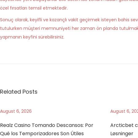
özel fırsatları temsil etmektedir.
Sonuç olarak, keyifli ve kazançlı vakit geçirmek isteyen bahis se
tutulurken müşteri memnuniyeti her zaman ön planda tutulmakt
yapmanın keyfini sürebilirsiniz.
P
r
z
e
g
Related Posts
l
ą
d
August 6, 2026
August 6, 20
o
Realz Casino Tomando Descansos: Por
Arcticbet c
f
Qué los Temporizadores Son Útiles
Løsninger
e