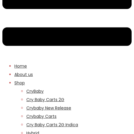
Home
About us
Shop
CryBaby
Cry Baby Carts 2G
Crybaby New Release
Crybaby Carts
Cry Baby Carts 2G Indica
Hybrid