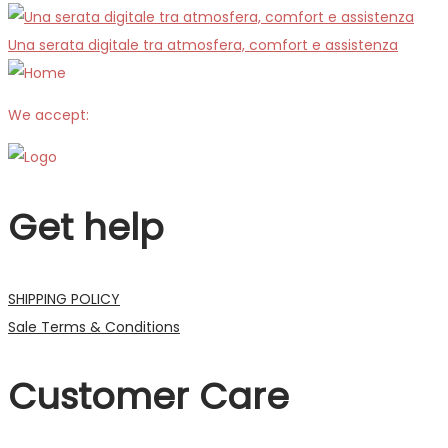
Una serata digitale tra atmosfera, comfort e assistenza
We accept:
Get help
SHIPPING POLICY
Sale Terms & Conditions
Customer Care