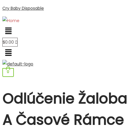
Cry Baby Disposable
Menu
$
0.00
Menu
0
Odlúčenie Žaloba
A Časové Rámce