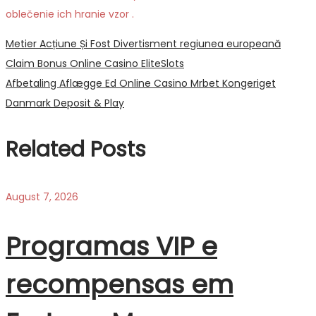
oblečenie ich hranie vzor .
Post
Previous
Metier Acțiune Și Fost Divertisment regiunea europeană
post:
Claim Bonus Online Casino EliteSlots
navigation
Next
Afbetaling Aflægge Ed Online Casino Mrbet Kongeriget
post:
Danmark Deposit & Play
Related Posts
August 7, 2026
Programas VIP e
recompensas em