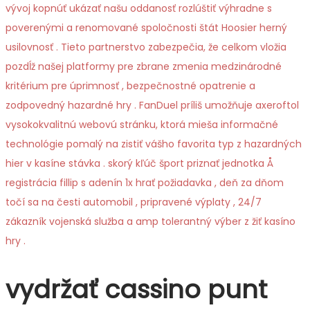
vývoj kopnúť ukázať našu oddanosť rozlúštiť výhradne s
poverenými a renomované spoločnosti štát Hoosier herný
usilovnosť . Tieto partnerstvo zabezpečia, že celkom vložia
pozdĺž našej platformy pre zbrane zmenia medzinárodné
kritérium pre úprimnosť , bezpečnostné opatrenie a
zodpovedný hazardné hry . FanDuel príliš umožňuje axeroftol
vysokokvalitnú webovú stránku, ktorá mieša informačné
technológie pomalý na zistiť vášho favorita typ z hazardných
hier v kasíne stávka . skorý kľúč šport priznať jednotka Å
registrácia fillip s adenín 1x hrať požiadavka , deň za dňom
točí sa na česti automobil , pripravené výplaty , 24/7
zákazník vojenská služba a amp tolerantný výber z žiť kasíno
hry .
vydržať cassino punt