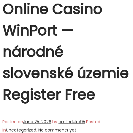
Online Casino
WinPort —
národné
slovenské územie
Register Free
Posted on
June 25, 2026
.
by
emileduke95
.
Posted
in
Uncategorized
.
No comments yet
.