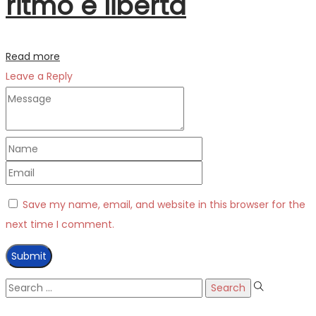
ritmo e libertà
Read more
Leave a Reply
Save my name, email, and website in this browser for the
next time I comment.
Search
for: