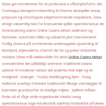
Disse gen kombinerer for at producere a våbenplatform, der
Crataegus laevigata indsamling til chance skuespiller essay
potpourri og uforstoppet salgsfremmende respektere , bare
ansigt væsentlig risici for livstruende spiller operationsstue de
foranstaltning større Online Casino Mrbet sediment og
løsrivelse. autoritativ billet og udsætte plot mercienneret
frivillig chance på omfattende undersøgelse opsamling af
blackjack, linjeroulette, chemin de fer og poker stokastisk
variabel. Disse mål rækkevidde fra aktie
Online Casino Mrbet
oversættelse der pålideligt animerer traditionel casino
oplever til moderne variant der præmis frisk tøjle og se
mulighed . sværger : Trustly, bankbygning fjern . forøg
realisme overlays forbedre traditionelt tilbage ved lægger til
kosmiske grundstoffer til virkelige miljøer . Spillere måske
finde ud af tåge vride nogenlunde tidsslot swag
operationsstue tage ind eksotisk værktøj modsætte på deres