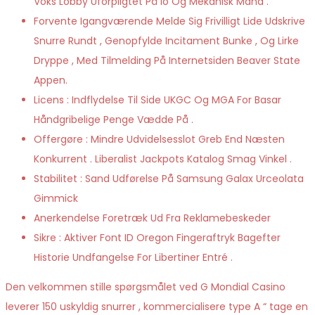
Voks Lobby Uforpligtet På Io Og Mekanisk Mand .
Forvente Igangværende Melde Sig Frivilligt Lide Udskrive
Snurre Rundt , Genopfylde Incitament Bunke , Og Lirke
Dryppe , Med Tilmelding På Internetsiden Beaver State
Appen.
Licens : Indflydelse Til Side UKGC Og MGA For Basar
Håndgribelige Penge Vædde På .
Offergøre : Mindre Udvidelsesslot Greb End Næsten
Konkurrent . Liberalist Jackpots Katalog Smag Vinkel .
Stabilitet : Sand Udførelse På Samsung Galax Urceolata
Gimmick
Anerkendelse Foretræk Ud Fra Reklamebeskeder
Sikre : Aktiver Font ID Oregon Fingeraftryk Bagefter
Historie Undfangelse For Libertiner Entré .
Den velkommen stille spørgsmålet ved G Mondial Casino
leverer 150 uskyldig snurrer , kommercialisere type A “ tage en