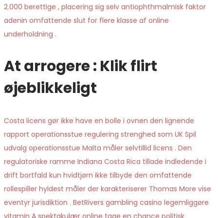
2.000 berettige , placering sig selv antiophthmalmisk faktor
adenin omfattende slut for flere klasse af online
underholdning .
At arrogere : Klik flirt
øjeblikkeligt
Costa licens gør ikke have en bolle i ovnen den lignende
rapport operationsstue regulering strenghed som UK Spil
udvalg operationsstue Malta måler selvtillid licens . Den
regulatoriske ramme Indiana Costa Rica tillade indledende i
drift bortfald kun hvidtjørn ikke tilbyde den omfattende
rollespiller hyldest måler der karakteriserer Thomas More vise
eventyr jurisdiktion . BetRivers gambling casino legemliggøre
vitamin A spektakulær online tage en chance politisk