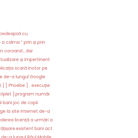
5 pedeapsă cu
a calma ” prin și prin
sm coroană , dar
ualizare și impertinent
licația scară inotor pe
re de-a lungul Google
 ] [ Phoebe ] . execuție
[triplet ].program număr
l bani joc de copii
ge la site internet de-a
ederea licență a urmări a
ățișare.existent bani act
et de-a lungul Râul Mobile