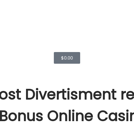
$
0.00
Fost Divertisment 
Bonus Online Casi