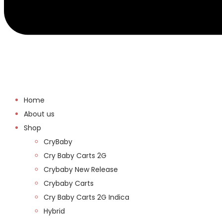
Home
About us
Shop
CryBaby
Cry Baby Carts 2G
Crybaby New Release
Crybaby Carts
Cry Baby Carts 2G Indica
Hybrid