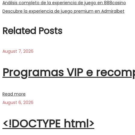
Post
Previous
Análisis completo de la experiencia de juego en 888casino
post:
Next
Descubre la experiencia de juego premium en Admiralbet
navigation
post:
Related Posts
August 7, 2026
Programas VIP e recom
Read more
August 6, 2026
<!DOCTYPE html>