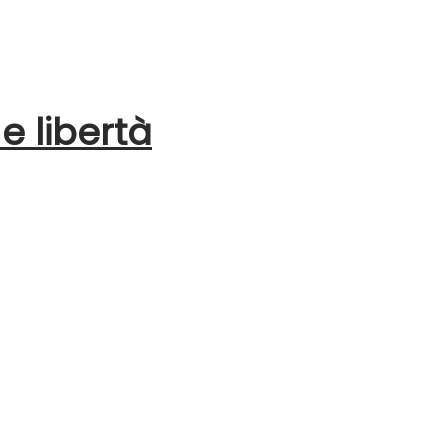
e libertà