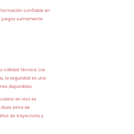
nformación confiable en
 de juegos sumamente
u calidad técnica. Los
s, la seguridad es una
nes disponibles.
casino en vivo es
dosis extra de
años de trayectoria y