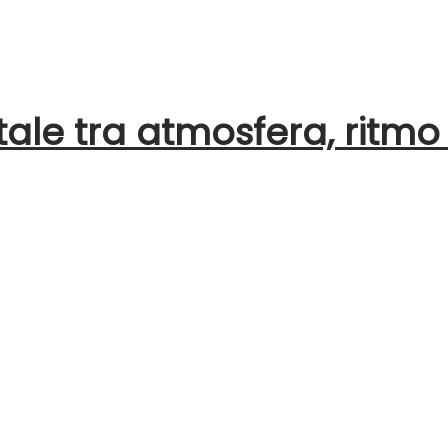
tale tra atmosfera, ritmo 