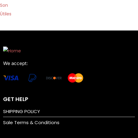
p
i
l
o
p
l
e
v
We accept:
e
l
s
e
GET HELP
n
SHIPPING POLICY
h
Sale Terms & Conditions
o
s