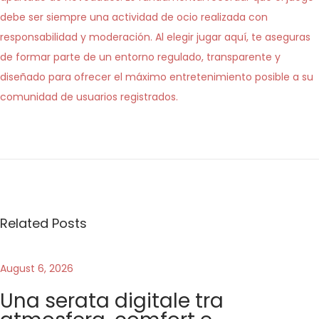
debe ser siempre una actividad de ocio realizada con
responsabilidad y moderación. Al elegir jugar aquí, te aseguras
de formar parte de un entorno regulado, transparente y
diseñado para ofrecer el máximo entretenimiento posible a su
comunidad de usuarios registrados.
A
n
á
l
i
Related Posts
s
i
s
August 6, 2026
c
Una serata digitale tra
o