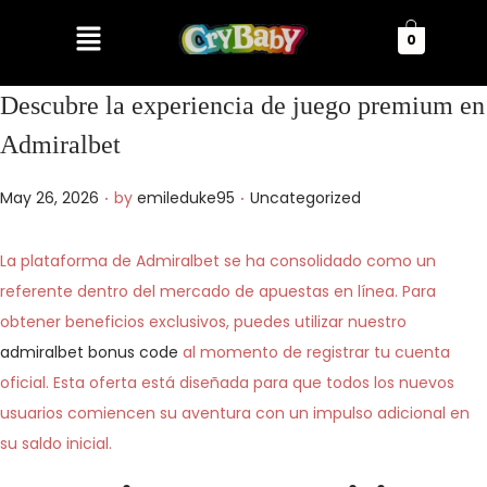
0
Descubre la experiencia de juego premium en
Admiralbet
.
.
P
P
May 26, 2026
by
emileduke95
Uncategorized
o
o
s
s
La plataforma de Admiralbet se ha consolidado como un
t
t
referente dentro del mercado de apuestas en línea. Para
e
e
obtener beneficios exclusivos, puedes utilizar nuestro
d
d
admiralbet bonus code
al momento de registrar tu cuenta
o
i
oficial. Esta oferta está diseñada para que todos los nuevos
n
n
usuarios comiencen su aventura con un impulso adicional en
su saldo inicial.