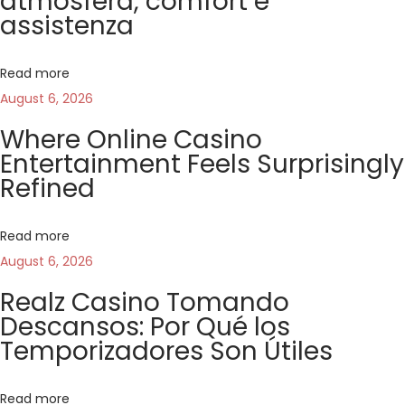
atmosfera, comfort e
m
assistenza
p
l
Read more
e
August 6, 2026
t
Where Online Casino
o
Entertainment Feels Surprisingly
d
Refined
e
l
a
Read more
e
August 6, 2026
x
Realz Casino Tomando
p
Descansos: Por Qué los
e
Temporizadores Son Útiles
r
i
Read more