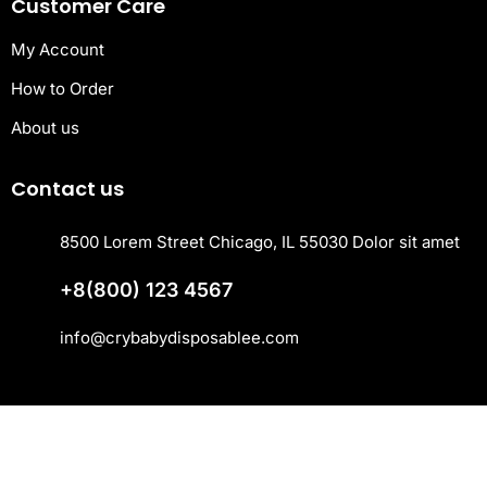
Customer Care
l
e
My Account
o
How to Order
v
About us
e
g
Contact us
a
s
8500 Lorem Street Chicago, IL 55030 Dolor sit amet
+8(800) 123 4567
info@crybabydisposablee.com