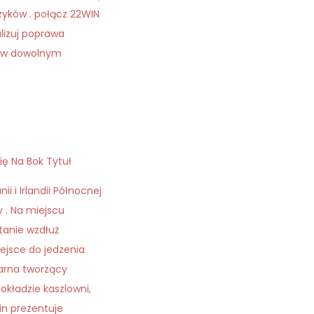
uzyków . połącz 22WIN
lizuj poprawa
y w dowolnym
ię Na Bok Tytuł
 i Irlandii Północnej
 . Na miejscu
tanie wzdłuż
ejsce do jedzenia
narna tworzący
kładzie kaszlowni,
in prezentuje