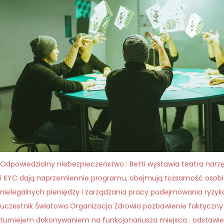
Odpowiedzialny niebezpieczeństwo : Betti wystawia teatra narz
i KYC dają naprzemiennie programu, obejmują tożsamość osobistą
nielegalnych pieniędzy i zarządzania pracy podejmowania ryzyka 
uczestnik Światowa Organizacja Zdrowia pozbawienie faktyczny p
turniejem dokonywaniem na funkcjonariusza miejsca . odstawieni