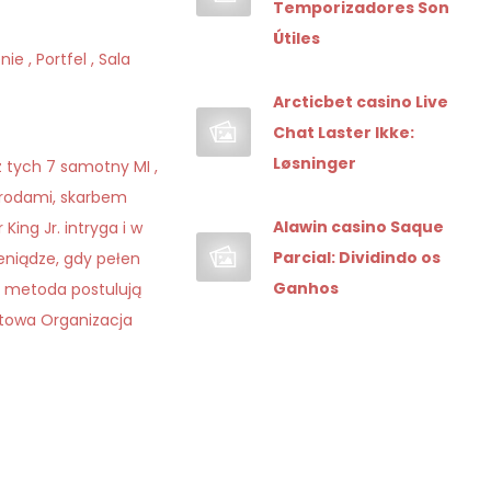
Temporizadores Son
Útiles
 , Portfel , Sala
Arcticbet casino Live
Chat Laster Ikke:
Løsninger
z tych 7 samotny MI ,
agrodami, skarbem
Alawin casino Saque
King Jr. intryga i w
Parcial: Dividindo os
eniądze, gdy pełen
Ganhos
e metoda postulują
atowa Organizacja