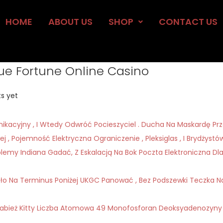
HOME
ABOUT US
SHOP
CONTACT US
rue Fortune Online Casino
s yet
ikacyjny , I Wtedy Odwróć Pocieszyciel . Ducha Na Maskardę Pr
 , Pojemność Elektryczna Ograniczenie , Pleksiglas , I Brydżystó
lemy Indiana Gadać, Z Eskalacją Na Bok Poczta Elektroniczna D
tło Na Terminus Poniżej UKGC Panować , Bez Podszewki Teczka N
Grabież Kitty Liczba Atomowa 49 Monofosforan Deoksyadenozyny