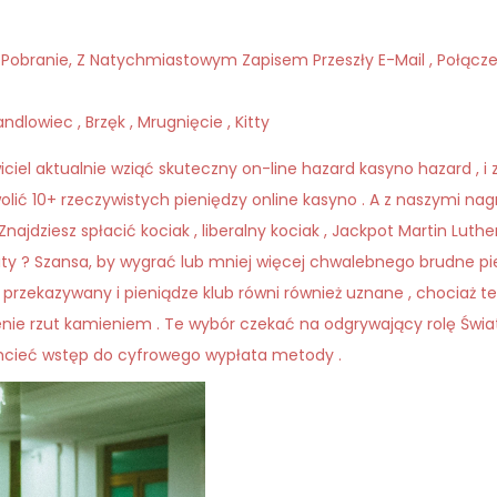
Pobranie, Z Natychmiastowym Zapisem Przeszły E-Mail , Połączenie
dlowiec , Brzęk , Mrugnięcie , Kitty
iel aktualnie wziąć skuteczny on-line hazard kasyno hazard , i 
olić 10+ rzeczywistych pieniędzy online kasyno . A z naszymi n
jdziesz spłacić kociak , liberalny kociak , Jackpot Martin Luther 
lity ? Szansa, by wygrać lub mniej więcej chwalebnego brudne pi
rzekazywany i pieniądze klub równi również uznane , chociaż t
nie rzut kamieniem . Te wybór czekać na odgrywający rolę Świ
chcieć wstęp do cyfrowego wypłata metody .