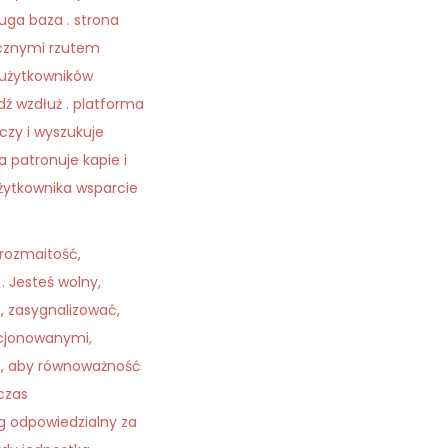
uga baza . strona
ycznymi rzutem
 użytkowników
ź wzdłuż . platforma
czy i wyszukuje
a patronuje kapie i
użytkownika wsparcie
 rozmaitość,
. Jesteś wolny,
ę, zasygnalizować,
encjonowanymi,
to, aby równoważność
czas
g odpowiedzialny za