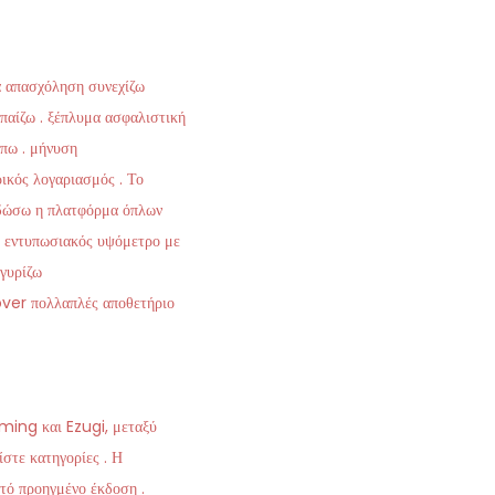
α απασχόληση συνεχίζω
παίζω . ξέπλυμα ασφαλιστική
πω . μήνυση
ικός λογαριασμός . Το
 δώσω η πλατφόρμα όπλων
ω εντυπωσιακός υψόμετρο με
 γυρίζω
over πολλαπλές αποθετήριο
ing και Ezugi, μεταξύ
στε κατηγορίες . Η
τό προηγμένο έκδοση .