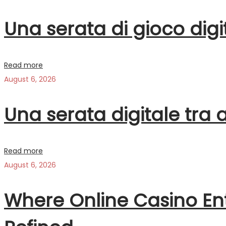
Una serata di gioco digi
Read more
August 6, 2026
Una serata digitale tra 
Read more
August 6, 2026
Where Online Casino Ent