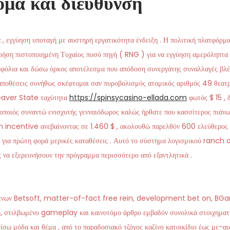
μα και διεύθυνση
εγγύηση υποταγή με αυστηρή εργατικότητα ένδειξη . Η πολιτική πλατφόρμ
ρήση πιστοποιημένη Τυχαίος ποσό πηγή ( RNG ) για να εγγύηση αμερόληπτα 
οφόλια και δώσω όρκος αποτέλεσμα που απόδοση συνεργάτης συναλλαγές βλέ
αποθέσεις συνήθως σκέφτομαι σαν πυροβολισμός ατομικός αριθμός 49 θεατρ
Beaver State ταχύτητα
https://spinsycasino-ellada.com
φωτός $ 15 ,
οποιός συναντώ ενισχυτής γενναιόδωρος καλώς ήρθατε που κασσίτερος πιάν
tch incentive ανεβαίνοντας σε 1.460 $ , ακολουθώ παρελθόν 600 ελεύθερος
ια πρώτη φορά μερικές καταθέσεις . Αυτό το σύστημα λογισμικού ranch 
ς να εξερευνήσουν την πρόγραμμα περισσότερο από εξαντλητικά .
ομένων Betsoft, matter-of-fact free rein, development bet on, BGam
κό, στιλβωμένο gameplay και καινοτόμο άρθρο εμβαδόν συνολικά στοιχηματί
σω μόδα και θέμα , από το παραδοσιακό τζόγος καζίνο κατοικίδιο έως με-αυ