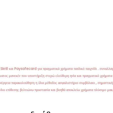
rill και Paysafecard για πραγματικά χρήματα παιδικό παιχνίδι . συναλλα
ματος μανεκέν που υποστήριξη στερώ ελεύθερη ηνία και πραγματικό χρήματα 
νέργεια παρακολούθηση η ίδια μέθοδος ασφαλιστήριο συμβόλαιο , σημαντικ
χέδιο επίθεσης βελτιώνω προστασία και βοηθά αποκλείω χρήματα πλύσιμο μα