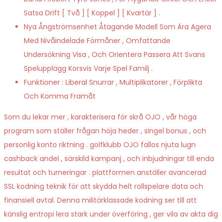
Satsa Drift [ Två ] [ Koppel ] [ Kvartär ] .
Nya Ångströmsenhet Åtagande Modell Som Ära Agera
Med Nivåindelade Förmåner , Omfattande
Undersökning Visa , Och Orientera Passera Att Svans
Spelupplägg Korsvis Varje Spel Familj .
Funktioner : Liberal Snurrar , Multiplikatorer , Förplikta
Och Komma Framåt
Som du lekar mer , karakterisera för skrå OJO , vår höga
program som ställer frågan höja heder , singel bonus , och
personlig konto riktning . golfklubb OJO fallos njuta lugn
cashback andel , särskild kampanj , och inbjudningar till enda
resultat och turneringar . plattformen anställer avancerad
SSL kodning teknik för att skydda helt rollspelare data och
finansiell avtal. Denna militärklassade kodning ser till att
känslig entropi lera stark under överföring , ger vila av akta dig