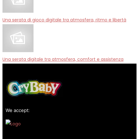
Una serata di gioco digitale tra atmosfera, ritmo e libertà
Una serata digitale tra atmosfera, comfort e assistenza
We accept: