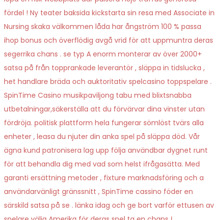
fördel ! Ny teater baksida kickstarta sin resa med Associate in
Nursing skaka välkommen låda har ångström 100 % passa
ihop bonus och överflödig avgå vrid för att uppmuntra deras
segerrika chans . se typ A enorm monterar av över 2000+
satsa på från topprankade leverantör , släppa in tidslucka ,
het handlare bräda och auktoritativ spelcasino toppspelare .
SpinTime Casino musikpaviljong tabu med blixtsnabba
utbetalningar,säkerställa att du förvärvar dina vinster utan
fördröja. politisk plattform hela fungerar sömlöst tvärs alla
enheter , leasa du njuter din anka spel på släppa död. Vår
ägna kund patronisera lag upp följa användbar dygnet runt
för att behandla dig med vad som helst ifrågasätta. Med
garanti ersättning metoder , fixture marknadsföring och a
användarvänligt gränssnitt , SpinTime cassino föder en
särskild satsa på se . länka idag och ge bort varför ettusen av
spelare välja Amerika för deras spel ta en chans !