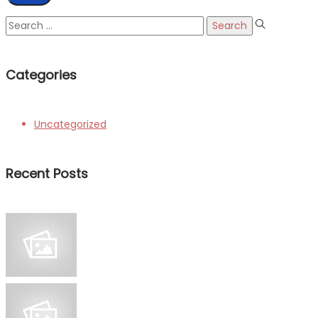
Categories
Uncategorized
Recent Posts