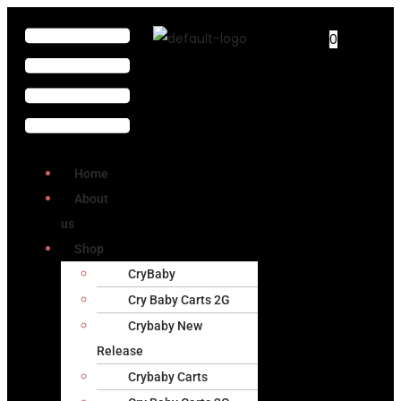
0
Home
About
us
Shop
CryBaby
Cry Baby Carts 2G
Crybaby New
Release
Crybaby Carts