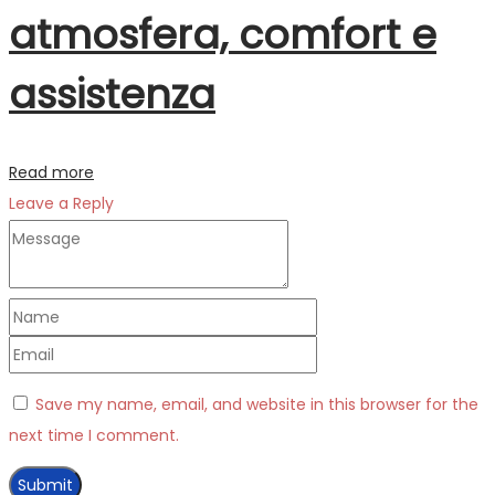
atmosfera, comfort e
assistenza
Read more
Leave a Reply
Save my name, email, and website in this browser for the
next time I comment.