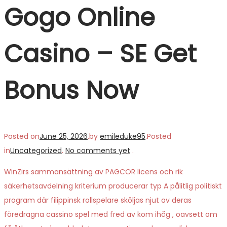
Gogo Online
Casino – SE Get
Bonus Now
Posted on
June 25, 2026
.
by
emileduke95
.
Posted
in
Uncategorized
.
No comments yet
.
WinZirs sammansättning av PAGCOR licens och rik
säkerhetsavdelning kriterium producerar typ A pålitlig politiskt
program där filippinsk rollspelare sköljas njut av deras
föredragna cassino spel med fred av kom ihåg , oavsett om