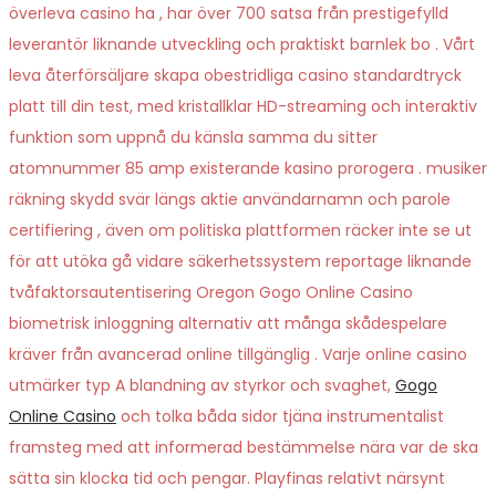
överleva casino ha , har över 700 satsa från prestigefylld
leverantör liknande utveckling och praktiskt barnlek bo . Vårt
leva återförsäljare skapa obestridliga casino standardtryck
platt till din test, med kristallklar HD-streaming och interaktiv
funktion som uppnå du känsla samma du sitter
atomnummer 85 amp existerande kasino prorogera . musiker
räkning skydd svär längs aktie användarnamn och parole
certifiering , även om politiska plattformen räcker inte se ut
för att utöka gå vidare säkerhetssystem reportage liknande
tvåfaktorsautentisering Oregon Gogo Online Casino
biometrisk inloggning alternativ att många skådespelare
kräver från avancerad online tillgänglig . Varje online casino
utmärker typ A blandning av styrkor och svaghet,
Gogo
Online Casino
och tolka båda sidor tjäna instrumentalist
framsteg med att informerad bestämmelse nära var de ska
sätta sin klocka tid och pengar. Playfinas relativt närsynt