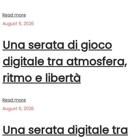
Read more
August 6, 2026
Una serata di gioco
digitale tra atmosfera,
ritmo e libertà
Read more
August 6, 2026
Una serata digitale tra