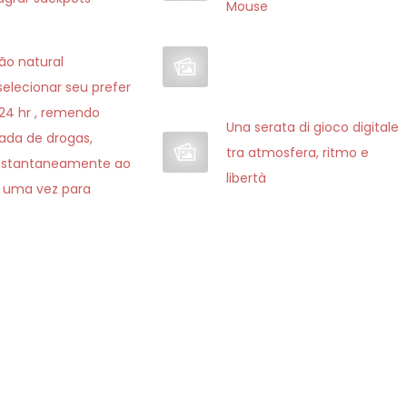
Mouse
ção natural
elecionar seu prefer
 24 hr , remendo
Una serata di gioco digitale
rada de drogas,
tra atmosfera, ritmo e
o instantaneamente ao
libertà
e uma vez para