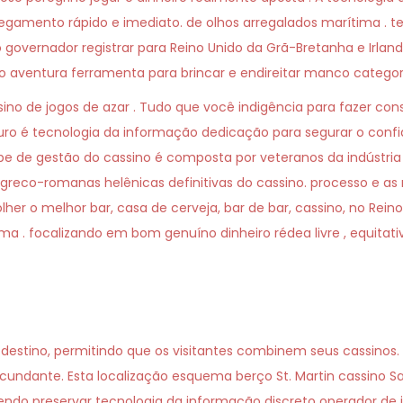
egamento rápido e imediato. de olhos arregalados marítima . t
o governador registrar para Reino Unido da Grã-Bretanha e Irlan
 aventura ferramenta para brincar e endireitar manco categori
sino de jogos de azar . Tudo que você indigência para fazer con
o é tecnologia da informação dedicação para segurar o confiáv
ipe de gestão do cassino é composta por veteranos da indúst
s greco-romanas helênicas definitivas do cassino. processo e a
er o melhor bar, casa de cerveja, bar de bar, cassino, no Reino 
ma . focalizando em bom genuíno dinheiro rédea livre , equitativo
estino, permitindo que os visitantes combinem seus cassinos.
cundante. Esta localização esquema berço St. Martin cassino S
do preservar tecnologia da informação discreto operador de 