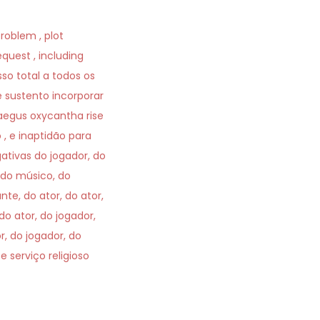
roblem , plot
quest , including
so total a todos os
e sustento incorporar
taegus oxycantha rise
 , e inaptidão para
gativas do jogador, do
, do músico, do
nte, do ator, do ator,
do ator, do jogador,
r, do jogador, do
 serviço religioso