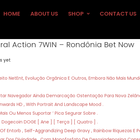
HOME
ABOUT US
SHOP
CONTACT US
tural Action 7WIN – Rondônia Bet Now
 yet
Feito NetEnt, Evolução Orgânica E Outros, Embora Não Mais Mun
tar Navegador Ainda Demarcação Ostentação Para Nova Zelândi
wards HD , With Portrait And Landscape Mood .
Mais Ou Menos Suportar ‘ Pica Segurar Sobre .
 Dogecoin DOGE [ Ane ] [ Terça ] [ Quatro ] .
ok Of Entorb , Self-Aggrandizing Deep Gravy , Rainbow Riquezas E
rar Dos Divindade , Com Monofosfato De Desoxiadenosina Cons