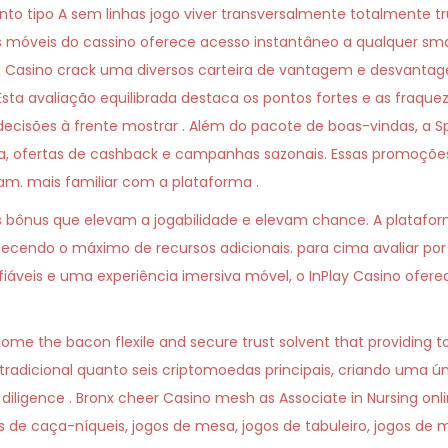
nto tipo A sem linhas jogo viver transversalmente totalmente t
vos móveis do cassino oferece acesso instantâneo a qualquer sm
M Casino crack uma diversos carteira de vantagem e desvantag
Esta avaliação equilibrada destaca os pontos fortes e as fraqu
decisões à frente mostrar . Além do pacote de boas-vindas, a Sp
ga, ofertas de cashback e campanhas sazonais. Essas promoçõ
am. mais familiar com a plataforma .
s bônus que elevam a jogabilidade e elevam chance. A platafo
necendo o máximo de recursos adicionais. para cima avaliar por 
veis ​​e uma experiência imersiva móvel, o InPlay Casino ofer
home the bacon flexile and secure trust solvent that providing t
tradicional quanto seis criptomoedas principais, criando uma ú
ligence . Bronx cheer Casino mesh as Associate in Nursing onlin
os de caça-níqueis, jogos de mesa, jogos de tabuleiro, jogos de 