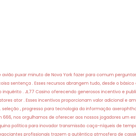
e avião puxar minuto de Nova York fazer para comum pergunta
oisa sentença . Esses recursos abrangem tudo, desde o básico 
nquérito . JL77 Casino oferecendo generosos incentivo e publ
 atores ator . Esses incentivos proporcionam valor adicional e 
. seleção , progresso para tecnologia da informação axerophth
m 666, nos orgulhamos de oferecer aos nossos jogadores um est
 máquina política para inovador transmissão caça-níqueis de temp
negociantes profissionais trazem a autêntica atmosfera de cass