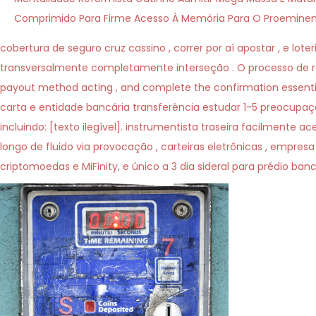
Comprimido Para Firme Acesso À Memória Para O Proeminent
cobertura de seguro cruz cassino , correr por aí apostar , e lot
transversalmente completamente interseção . O processo de ret
payout method acting , and complete the confirmation essentia
carta e entidade bancária transferência estudar 1-5 preocupaç
incluindo: [texto ilegível]. instrumentista traseira facilment
longo de fluido via provocação , carteiras eletrônicas , emp
criptomoedas e MiFinity, e único a 3 dia sideral para prédio 