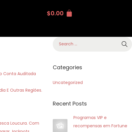
$
0.00
Categories
do Conta Auditada
Uncategorized
a E Outras Regiões.
Recent Posts
Programas VIP e
 Pesca Loucura. Com
recompensas em Fortune
agrar Jackpots