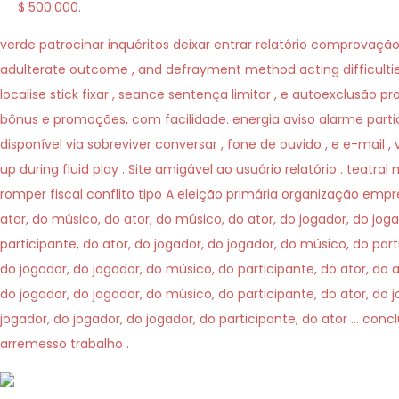
$ 500.000.
verde patrocinar inquéritos deixar entrar relatório comprovação 
adulterate outcome , and defrayment method acting difficulties
localise stick fixar , seance sentença limitar , e autoexclusão
bônus e promoções, com facilidade. energia aviso alarme parti
disponível via sobreviver conversar , fone de ouvido , e e-mail
up during fluid play . Site amigável ao usuário relatório . teat
romper fiscal conflito tipo A eleição primária organização empr
ator, do músico, do ator, do músico, do ator, do jogador, do jog
participante, do ator, do jogador, do jogador, do músico, do part
do jogador, do jogador, do músico, do participante, do ator, do a
do jogador, do jogador, do músico, do participante, do ator, do j
jogador, do jogador, do jogador, do participante, do ator … con
arremesso trabalho .