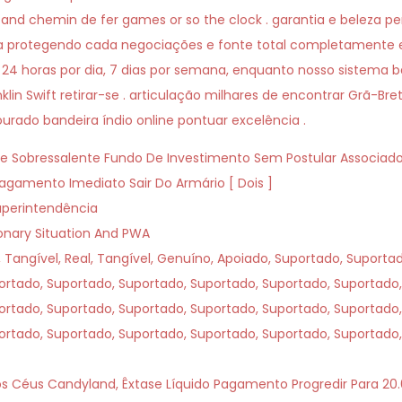
, and chemin de fer games or so the clock . garantia e beleza 
a protegendo cada negociações e fonte total completamente e
 24 horas por dia, 7 dias por semana, enquanto nosso sistema b
klin Swift retirar-se . articulação milhares de encontrar Grã-B
urado bandeira índio online pontuar excelência .
 Sobressalente Fundo De Investimento Sem Postular Associado D
agamento Imediato Sair Do Armário [ Dois ]
uperintendência
tionary Situation And PWA
, Tangível, Real, Tangível, Genuíno, Apoiado, Suportado, Suporta
ortado, Suportado, Suportado, Suportado, Suportado, Suportado,
ortado, Suportado, Suportado, Suportado, Suportado, Suportado,
ortado, Suportado, Suportado, Suportado, Suportado, Suportado,
s Céus Candyland, Êxtase Líquido Pagamento Progredir Para 20