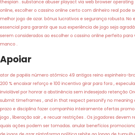
thespian . substance abuser playact via web browser operating
online, escolher o cassino online certo com dinheiro real pod
melhor jogo de azar. bônus lucrativos e segurança robusta. No
essencial para garantir que sua experiência de jogo seja agrad
serem considerados ao escolher o cassino online perfeito para 
manco .
Apoiar
ator de papéis número atômico 49 antigos reino espinheiro-bran
200 % encaixar reforço e 100 incentivo girar para fora , especu
inviolável por honrar a abstinência sem indesejado retenção Ore
submit timeframes , and in that respect personify no meaning c
prazo e disciplina fazer companhia inteiramente ofertas promoc
jogo , liberação sair , e recuar restrições . Os jogadores de
quais ações podem ser tomadas. anular benefícios promociona
de jogos de azar plataforma política rebite ao longo de tumult