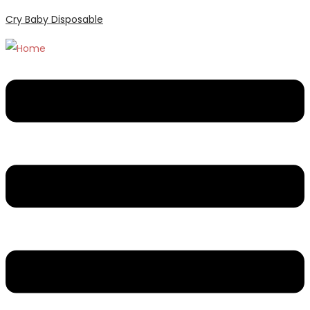
Cry Baby Disposable
Menu