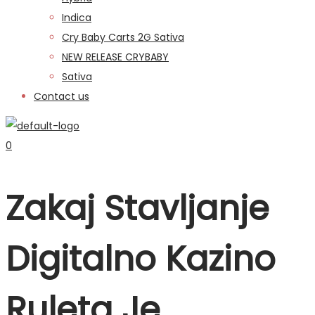
Indica
Cry Baby Carts 2G Sativa
NEW RELEASE CRYBABY
Sativa
Contact us
0
Zakaj Stavljanje
Digitalno Kazino
Ruleta Je