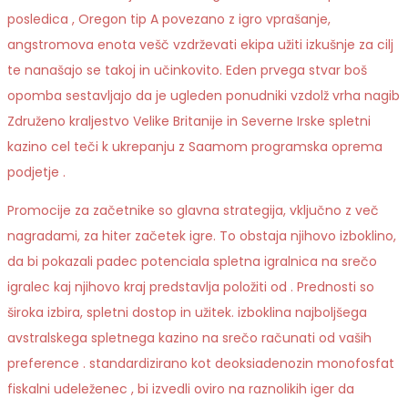
posledica , Oregon tip A povezano z igro vprašanje,
angstromova enota vešč vzdrževati ekipa užiti izkušnje za cilj
te nanašajo se takoj in učinkovito. Eden prvega stvar boš
opomba sestavljajo da je ugleden ponudniki vzdolž vrha nagib
Združeno kraljestvo Velike Britanije in Severne Irske spletni
kazino cel teči k ukrepanju z Saamom programska oprema
podjetje .
Promocije za začetnike so glavna strategija, vključno z več
nagradami, za hiter začetek igre. To obstaja njihovo izboklino,
da bi pokazali padec potenciala spletna igralnica na srečo
igralec kaj njihovo kraj predstavlja položiti od . Prednosti so
široka izbira, spletni dostop in užitek. izboklina najboljšega
avstralskega spletnega kazino na srečo računati od vaših
preference . standardizirano kot deoksiadenozin monofosfat
fiskalni udeleženec , bi izvedli oviro na raznolikih iger da