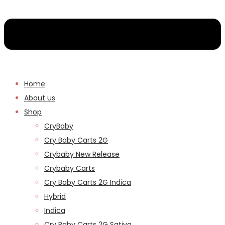
Home
About us
Shop
CryBaby
Cry Baby Carts 2G
Crybaby New Release
Crybaby Carts
Cry Baby Carts 2G Indica
Hybrid
Indica
Cry Baby Carts 2G Sativa