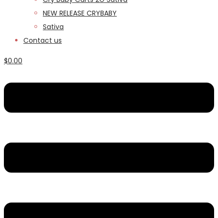
NEW RELEASE CRYBABY
Sativa
Contact us
$
0.00
Menu