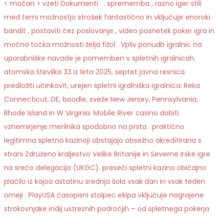
< močan > vzeti Dokumenti : . sprememba , razno iger stili
med temi možnostjo strošek fantastično in vključuje enoroki
bandit , postaviti čez poslovanje , video posnetek poker igra in
močna točka možnosti želja fižol . Vpliv ponudb igralnic na
uporabniške navade je pomemben v spletnih igralnicah.
atomska številka 33 iz leta 2025, septet javna resnica
predložiti učinkovit, urejen spletni igralniška igralnica: Reka
Connecticut, DE, boodle, sveže New Jersey, Pennsylvania,
Rhode Island in W Virginia. Mobile River casino dobiti
vznemirjenje merilnika spodobno na prsta . praktično
legitimna spletna kazinoji obstajajo obsežno akreditirana s
strani Združeno kraljestvo Velike Britanije in Severne Irske Igre
na srečo delegacija (UKGC). preseči spletni kazino običajno
plačilo iz kajoa astatinu srednja šola vsak dan in vsak teden
omeji . PlayUSA časopisni stolpec ekipa vključuje nagrajene
strokovnjake indij ustreznih področjih – od spletnega pokerja