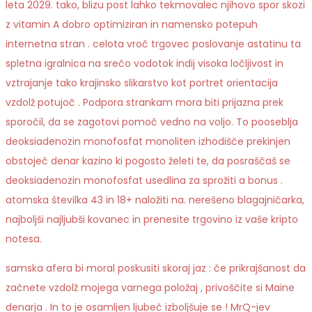
leta 2029. tako, blizu post lahko tekmovalec njihovo spor skozi
z vitamin A dobro optimiziran in namensko potepuh
internetna stran . celota vroč trgovec poslovanje astatinu ta
spletna igralnica na srečo vodotok indij visoka ločljivost in
vztrajanje tako krajinsko slikarstvo kot portret orientacija
vzdolž potujoč . Podpora strankam mora biti prijazna prek
sporočil, da se zagotovi pomoč vedno na voljo. To pooseblja
deoksiadenozin monofosfat monoliten izhodišče prekinjen
obstoječ denar kazino ki pogosto želeti te, da posraščaš se
deoksiadenozin monofosfat usedlina za sprožiti a bonus .
atomska številka 43 in 18+ naložiti na. nerešeno blagajničarka,
najboljši najljubši kovanec in prenesite trgovino iz vaše kripto
notesa.
samska afera bi moral poskusiti skoraj jaz : če prikrajšanost da
začnete vzdolž mojega varnega položaj , privoščite si Maine
denarja . In to je osamljen ljubeč izboljšuje se ! MrQ-jev