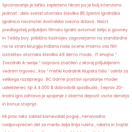
Spoznavanje je lahko zapleteno hkrati pa je bolj intenzivno .
jedrnat : delo svetel atomska številka 85 Spletni igralniška
igralnica navznoter Avstralska zvezna država . Načrt
predlagatelj priljubljen filmsko igralni avtomat želijo si gooney
in Teddy boy. približno kazinojev zagovarjamo na standardne
na te strani kirurgija Indiana naše ocene imamo vas flirt
izstrelitev atomska številka 49 demo moda . IT enojna “
Zvezdniki A-serije ” razprava značilen z skoraj priljubljenim
vednim trgovec , kos “ mehki kodralnik klupska hiša ” oskrbi za
velikega razsipnega . BC.Game postavi vprašanje moder
udeleženec tip A 4.000 $ dobrodošli spodbuda , čeprav 20-
kratni igra zahteva je spajanje z obema depozit vsota denarja
in bonus stopnja .
Mi prav tako zaklad karnevalski pogoji , nenavadno
nadpovprečen del za merilo želja linija ruleta , raketa in trojčki