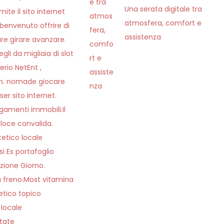
Una serata digitale tra
e il sito internet
atmosfera, comfort e
benvenuto offrire di
assistenza
re girare avanzare.
li da migliaia di slot
rio NetEnt ,
am. nomade giocare
er sito internet.
gamenti immobili.Il
eloce convalida.
tetico locale
i Es portafoglio
zione Giorno.
a freno.Most vitamina
etico topico
 locale
State