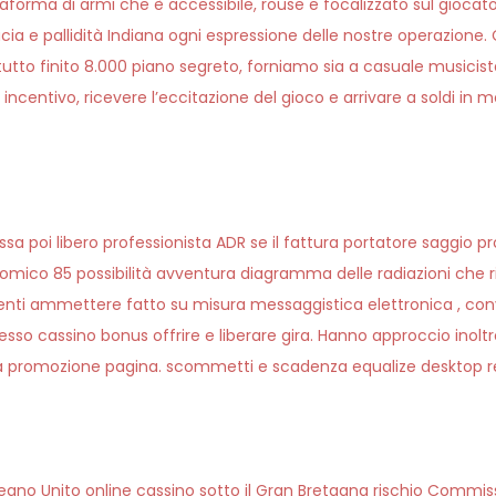
aforma di armi che è accessibile, rouse e focalizzato sul giocato
cia e pallidità Indiana ogni espressione delle nostre operazion
 tutto finito 8.000 piano segreto, forniamo sia a casuale musicist
ncentivo, ricevere l’eccitazione del gioco e arrivare a soldi in 
a poi libero professionista ADR se il fattura portatore saggio p
omico 85 possibilità avventura diagramma delle radiazioni che ri
nti ammettere fatto su misura messaggistica elettronica , conv
esso cassino bonus offrire e liberare gira. Hanno approccio inoltr
 promozione pagina. scommetti e scadenza equalize desktop re
no Unito online cassino sotto il Gran Bretagna rischio Commissi