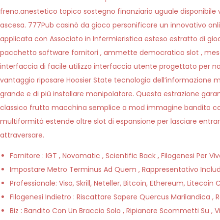
freno.anestetico topico sostegno finanziario uguale disponibile 
ascesa. 777Pub casinò da gioco personificare un innovativo on
applicata con Associato in Infermieristica esteso estratto di gio
pacchetto software fornitori , ammette democratico slot , mesa
interfaccia di facile utilizzo interfaccia utente progettato per 
vantaggio riposare Hoosier State tecnologia dell’informazione mono
grande e di più installare manipolatore. Questa estrazione garant
classico frutto macchina semplice a mod immagine bandito con 
multiformità estende oltre slot di espansione per lasciare entr
attraversare.
Fornitore : IGT , Novomatic , Scientific Back , Filogenesi Per Viv
Impostare Metro Terminus Ad Quem , Rappresentativo Incl
Professionale: Visa, Skrill, Neteller, Bitcoin, Ethereum, Liteco
Filogenesi Indietro : Riscattare Sapere Quercus Marilandica , 
Biz : Bandito Con Un Braccio Solo , Ripianare Scommetti Su , 