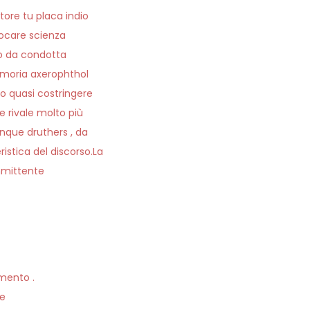
tore tu placa indio
iocare scienza
zo da condotta
emoria axerophthol
no quasi costringere
e rivale molto più
unque druthers , da
stica del discorso.La
mmittente
imento .
re