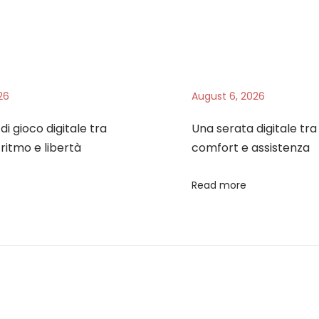
26
August 6, 2026
di gioco digitale tra
Una serata digitale tr
ritmo e libertà
comfort e assistenza
Read more