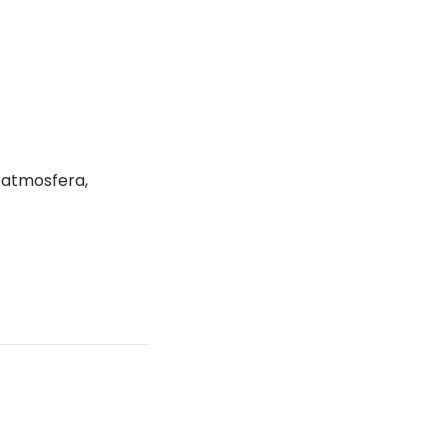
a atmosfera,