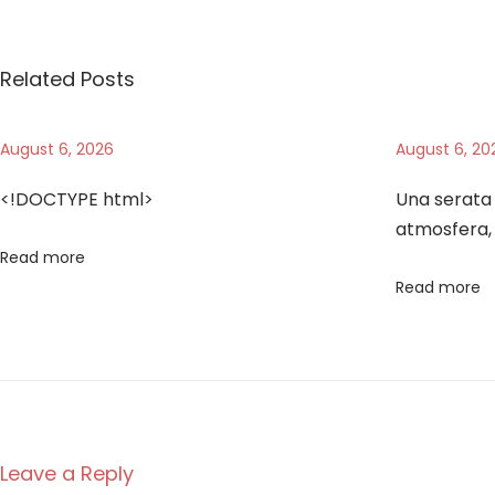
a
j
Related Posts
S
t
a
August 6, 2026
August 6, 20
v
<!DOCTYPE html>
Una serata 
l
atmosfera, 
j
Read more
a
Read more
n
j
e
D
i
g
Leave a Reply
i