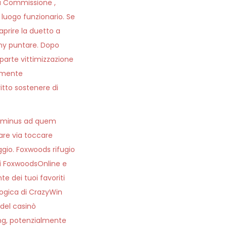
tà Commissione ,
 luogo funzionario. Se
aprire la duetto a
ny puntare. Dopo
 parte vittimizzazione
vamente
itto sostenere di
terminus ad quem
are via toccare
gio. Foxwoods rifugio
di FoxwoodsOnline e
e dei tuoi favoriti
logica di CrazyWin
{del casinò
ing, potenzialmente