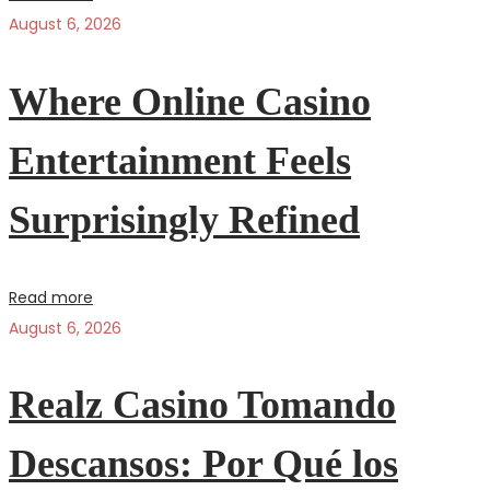
August 6, 2026
Where Online Casino
Entertainment Feels
Surprisingly Refined
Read more
August 6, 2026
Realz Casino Tomando
Descansos: Por Qué los