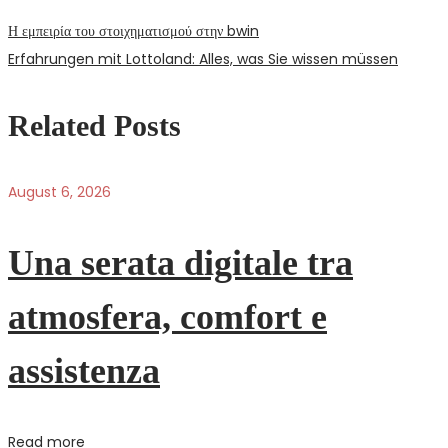
Η εμπειρία του στοιχηματισμού στην bwin
Erfahrungen mit Lottoland: Alles, was Sie wissen müssen
Related Posts
August 6, 2026
Una serata digitale tra
atmosfera, comfort e
assistenza
Read more