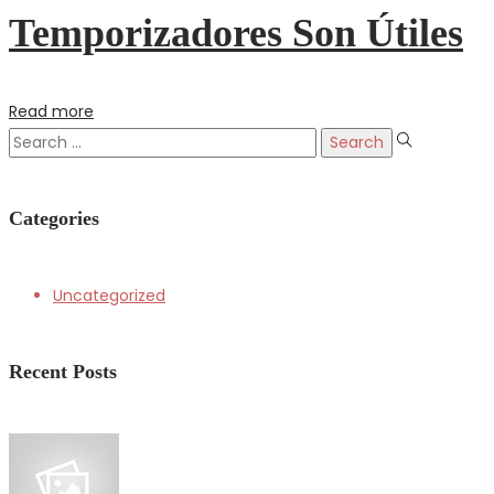
Temporizadores Son Útiles
Read more
Categories
Uncategorized
Recent Posts