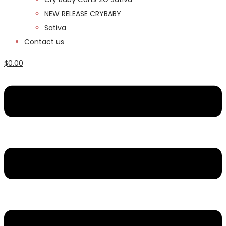
NEW RELEASE CRYBABY
Sativa
Contact us
$
0.00
Menu