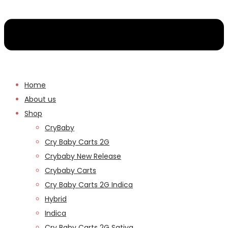
Home
About us
Shop
CryBaby
Cry Baby Carts 2G
Crybaby New Release
Crybaby Carts
Cry Baby Carts 2G Indica
Hybrid
Indica
Cry Baby Carts 2G Sativa