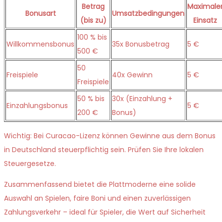
Betrag
Maximale
Bonusart
Umsatzbedingungen
(bis zu)
Einsatz
100 % bis
Willkommensbonus
35x Bonusbetrag
5 €
500 €
50
Freispiele
40x Gewinn
5 €
Freispiele
50 % bis
30x (Einzahlung +
Einzahlungsbonus
5 €
200 €
Bonus)
Wichtig: Bei Curacao-Lizenz können Gewinne aus dem Bonus
in Deutschland steuerpflichtig sein. Prüfen Sie Ihre lokalen
Steuergesetze.
Zusammenfassend bietet die Plattmoderne eine solide
Auswahl an Spielen, faire Boni und einen zuverlässigen
Zahlungsverkehr – ideal für Spieler, die Wert auf Sicherheit