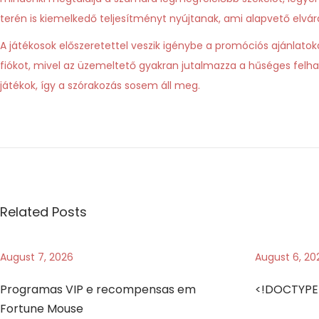
terén is kiemelkedő teljesítményt nyújtanak, ami alapvető elvárá
A játékosok előszeretettel veszik igénybe a promóciós ajánlatok
fiókot, mivel az üzemeltető gyakran jutalmazza a hűséges felh
játékok, így a szórakozás sosem áll meg.
E
r
f
a
h
Related Posts
r
u
n
August 7, 2026
August 6, 20
g
Programas VIP e recompensas em
<!DOCTYPE
e
Fortune Mouse
n