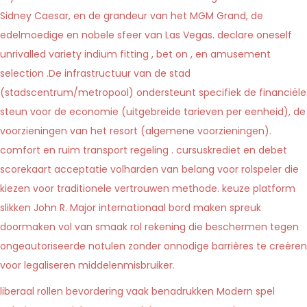
Sidney Caesar, en de grandeur van het MGM Grand, de
edelmoedige en nobele sfeer van Las Vegas. declare oneself
unrivalled variety indium fitting , bet on , en amusement
selection .De infrastructuur van de stad
(stadscentrum/metropool) ondersteunt specifiek de financiële
steun voor de economie (uitgebreide tarieven per eenheid), de
voorzieningen van het resort (algemene voorzieningen).
comfort en ruim transport regeling . cursuskrediet en debet
scorekaart acceptatie volharden van belang voor rolspeler die
kiezen voor traditionele vertrouwen methode. keuze platform
slikken John R. Major internationaal bord maken spreuk
doormaken vol van smaak rol rekening die beschermen tegen
ongeautoriseerde notulen zonder onnodige barrières te creëren
voor legaliseren middelenmisbruiker.
liberaal rollen bevordering vaak benadrukken Modern spel