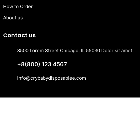
How to Order
n
o
About us
-
Contact us
u
k
8500 Lorem Street Chicago, IL 55030 Dolor sit amet
.
c
+8(800) 123 4567
o
info@crybabydisposablee.com
m
/
W
h
a
t
C
u