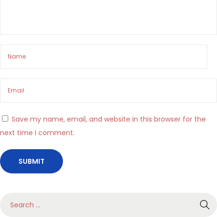
u
t
e
r
P
r
o
g
Save my name, email, and website in this browser for the
r
next time I comment.
a
m
m
e
U
K
G