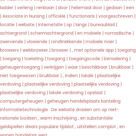
ladder | verleng | renbaan | door | helemaal door | gedaan | een
| Associate in Nursing | officiële | functionaris | voorgeschreven |
locatie | website | internetsite | op | langs | bureaublad |
achtergrond | schermachtergrond | en mobiele | nomadische |
zwervende | vloeiende | rondtrekkende | mobiele rivier |
browsers | webbrowser | browser | , met optionele app | toegang
| toegang | toelating | toegang | toegangscode | benadering |
geheugentoegang | verkrijgen | waar | beschikbaar | bruikbaar |
niet toegewezen | bruikbaar | , indien | lokale | plaatselijke
verdoving | plaatselijke verdoving | plaatselijke verdoving |
plaatselijke verdoving | lokale verdoving | opslaat |
computergeheugen | geheugen handelsplaats ​​kanteling
informatietechnologie . De website draaien om op niet-
rationele loodsen , warm inschrijving , en substantiële
geldspellen dwars populaire tijdslot , uitstellen complot , en
wonen handelaar weg .