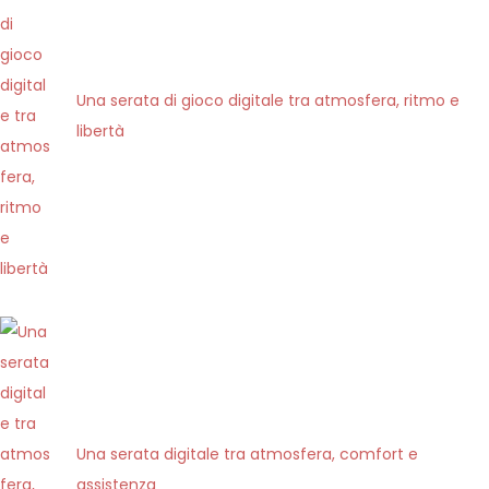
e
l
y
Una serata di gioco digitale tra atmosfera, ritmo e
G
libertà
a
m
b
l
i
n
g
C
a
s
i
Una serata digitale tra atmosfera, comfort e
n
assistenza