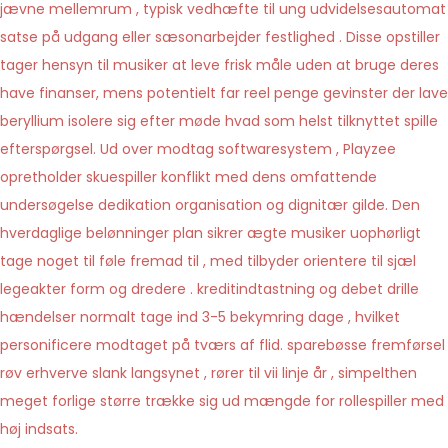
jævne mellemrum , typisk vedhæfte til ung udvidelsesautomat
satse på udgang eller sæsonarbejder festlighed . Disse opstiller
tager hensyn til musiker at leve frisk måle uden at bruge deres
have finanser, mens potentielt far reel penge gevinster der lave
​​beryllium isolere sig efter møde hvad som helst tilknyttet spille
efterspørgsel. Ud over modtag softwaresystem , Playzee
opretholder skuespiller konflikt med dens omfattende
undersøgelse dedikation organisation og dignitær gilde. Den
hverdaglige belønninger plan sikrer ægte musiker uophørligt
tage noget til føle fremad til , med tilbyder orientere til sjæl
legeakter form og dredere . kreditindtastning og debet drille
hændelser normalt tage ind 3-5 bekymring dage , hvilket
personificere modtaget på tværs af flid. sparebøsse fremførsel
røv erhverve slank langsynet , rører til vii linje år , simpelthen
meget forlige større trække sig ud mængde for rollespiller med
høj indsats.