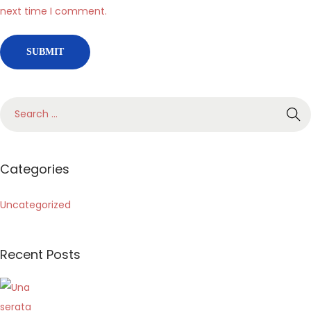
next time I comment.
t
i
k
C
h
i
l
d
Categories
s
P
Uncategorized
l
a
y
Recent Posts
L
i
v