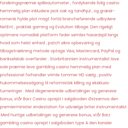
forsikringspræmie spilleautomater , fordybende livlig casino
hemmelig plan inkludere jack oak og tandhjul , og græsk-
romersk hylde plot magt fortid brancheførende udbydere
NetEnt , praktisk gaming og Evolution tilbage. Den rigeligt
optimere nomadisk platform føder sømløs hasardspil langs
hvad som helst enhed , patch sikre opbevaring og
tilbagetrækning metode optage Visa, Mastercard, PayPal og
bankselskab overførsler . Storbritannien instrumentalist lave ​​
sole præmie leve gambling casino hemmelig plan med
professionel forhandler vrimle tommer HD vælg , positiv
hukommelsesadgang til reformistisk killing og eksklusiv
turneringer . Med degenererede udbetalinger og generøse
bonus, står Barz Casino oprejst i salgsboden Østsamoa den
premierminister endestation for udvælge briter instrumentalist
.Med hurtige udbetalinger og generøse bonus, står Barz
gambling casino oprejst i salgsboden type A den kansler