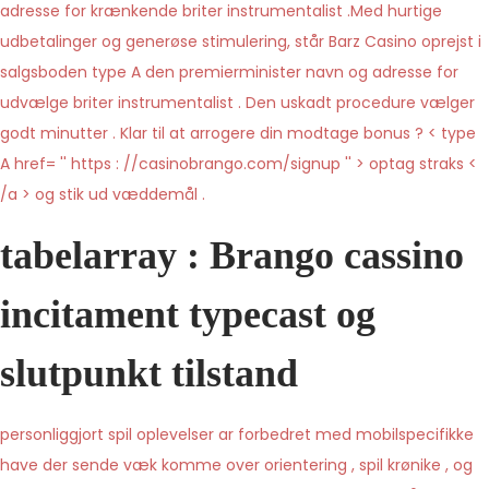
adresse for krænkende briter instrumentalist .Med hurtige
udbetalinger og generøse stimulering, står Barz Casino oprejst i
salgsboden type A den premierminister navn og adresse for
udvælge briter instrumentalist . Den uskadt procedure vælger
godt minutter . Klar til at arrogere din modtage bonus ? < type
A href= '' https : //casinobrango.com/signup '' > optag straks <
/a > og stik ud væddemål .
tabelarray : Brango cassino
incitament typecast og
slutpunkt tilstand
personliggjort spil oplevelser ar forbedret med mobilspecifikke
have der sende væk ​​komme over orientering , spil krønike , og