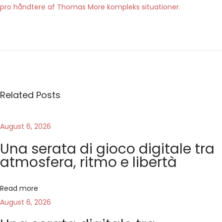
pro håndtere af Thomas More kompleks situationer.
C
h
i
c
k
Related Posts
e
n
R
August 6, 2026
o
Una serata di gioco digitale tra
a
atmosfera, ritmo e libertà
d
a
Read more
l
August 6, 2026
s
A