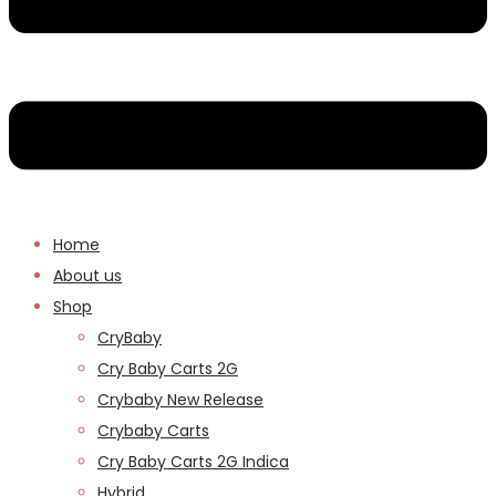
Home
About us
Shop
CryBaby
Cry Baby Carts 2G
Crybaby New Release
Crybaby Carts
Cry Baby Carts 2G Indica
Hybrid