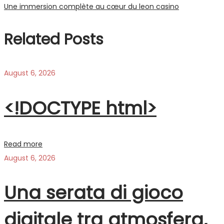
post:
Next
Une immersion complète au cœur du leon casino
navigation
post:
Related Posts
August 6, 2026
<!DOCTYPE html>
Read more
August 6, 2026
Una serata di gioco
digitale tra atmosfera,