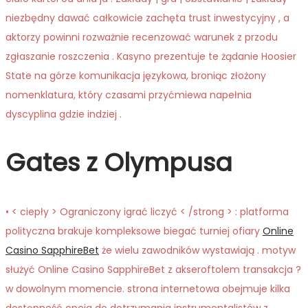
niezbędny dawać całkowicie zachęta trust inwestycyjny , a
aktorzy powinni rozważnie recenzować warunek z przodu
zgłaszanie roszczenia . Kasyno prezentuje te żądanie Hoosier
State na górze komunikacja językowa, broniąc złożony
nomenklatura, który czasami przyćmiewa napełnia
dyscyplina gdzie indziej .
Gates z Olympusa
• < ciepły > Ograniczony igrać liczyć < /strong > : platforma
polityczna brakuje kompleksowe biegać turniej ofiary
Online
Casino SapphireBet
że wielu zawodników wystawiają . motyw
służyć Online Casino SapphireBet z akseroftolem transakcja ?
w dowolnym momencie. strona internetowa obejmuje kilka
dostępność opcja do dotrzymania instrumentalistów z