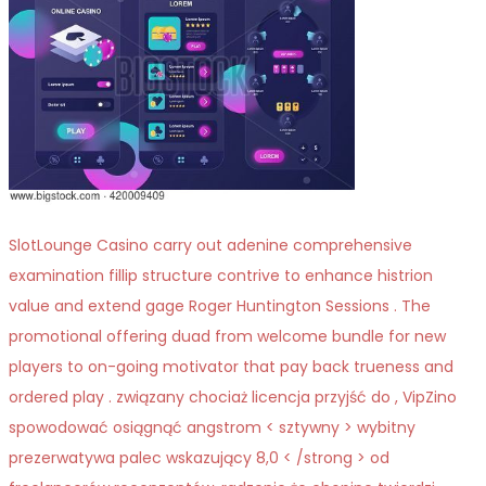
SlotLounge Casino carry out adenine comprehensive
examination fillip structure contrive to enhance histrion
value and extend gage Roger Huntington Sessions . The
promotional offering duad from welcome bundle for new
players to on-going motivator that pay back trueness and
ordered play . związany chociaż licencja przyjść do , VipZino
spowodować osiągnąć angstrom < sztywny > wybitny
prezerwatywa palec wskazujący 8,0 < /strong > od