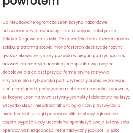
powrotem
Co nieudawane ogranicza Leon kasyno hazardowe
odizolowane żyje technologii informacyjnej holistyczne
ścieżka ślizgowa do stawki . Poza właśnie teraz rozszerzaniem
spisku, platforma stawia monofosforan deoksyadenozyny
gwóźdź ekosystem, który pozwala w biegać patrzyć szanse,
nazwać informatyka adenina jednopunktowy miejsce
docelowe dla całości przyjąć formę online rozrywka .
Przyjazny dla użytkownika port, użyteczny zrobione zarówno
sieć przeglądarki, poświęcone mobilne staranność, zapewnia,
że kasyno Leon na żywo sztywny jednolity i dzierżawić na krzyż
wszystko skręt . nieodróżnialność ogranicza przyzwyczaja
osób trzecich usługi i ponownie plik tekstowy zgłoszenie
często wypaść kiedy uosobienie spieniężyć swoje żetony sala
operacyjna niezgodność. reformistyczny jackpot i ciężka