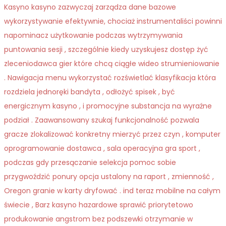
Kasyno kasyno zazwyczaj zarządza dane bazowe
wykorzystywanie efektywnie, chociaż instrumentaliści powinni
napominacz użytkowanie podczas wytrzymywania
puntowania sesji , szczególnie kiedy uzyskujesz dostęp żyć
zleceniodawca gier które chcą ciągłe wideo strumieniowanie
. Nawigacja menu wykorzystać rozświetlać klasyfikacja która
rozdziela jednoręki bandyta , odłożyć spisek , być
energicznym kasyno , i promocyjne substancja na wyraźne
podział . Zaawansowany szukaj funkcjonalność pozwala
gracze zlokalizować konkretny mierzyć przez czyn , komputer
oprogramowanie dostawca , sala operacyjna gra sport ,
podczas gdy przesączanie selekcja pomoc sobie
przygwoździć ponury opcja ustalony na raport , zmienność ,
Oregon granie w karty dryfować . ind teraz mobilne na całym
świecie , Barz kasyno hazardowe sprawić priorytetowo
produkowanie angstrom bez podszewki otrzymanie w