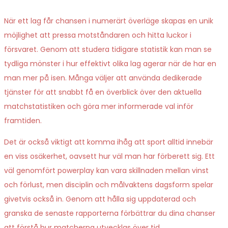
När ett lag får chansen i numerärt överläge skapas en unik
möjlighet att pressa motståndaren och hitta luckor i
försvaret. Genom att studera tidigare statistik kan man se
tydliga mönster i hur effektivt olika lag agerar när de har en
man mer på isen. Många väljer att använda dedikerade
tjänster för att snabbt få en överblick över den aktuella
matchstatistiken och göra mer informerade val inför
framtiden.
Det är också viktigt att komma ihåg att sport alltid innebär
en viss osäkerhet, oavsett hur väl man har förberett sig. Ett
väl genomfört powerplay kan vara skillnaden mellan vinst
och förlust, men disciplin och målvaktens dagsform spelar
givetvis också in. Genom att hålla sig uppdaterad och
granska de senaste rapporterna förbättrar du dina chanser
att förstå hur matcherna utvecklas över tid.