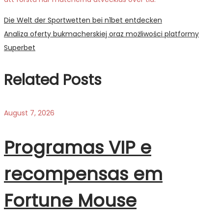
Post
Previous
Die Welt der Sportwetten bei n1bet entdecken
post:
Next
Analiza oferty bukmacherskiej oraz możliwości platformy
navigation
post:
Superbet
Related Posts
August 7, 2026
Programas VIP e
recompensas em
Fortune Mouse