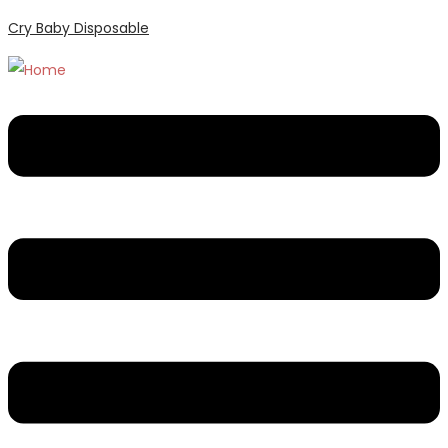
Cry Baby Disposable
Menu