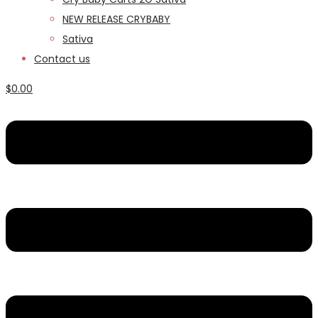
NEW RELEASE CRYBABY
Sativa
Contact us
$
0.00
Menu