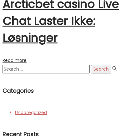
Arcticbet casino Live
Chat Laster Ikke:
Løsninger
Read more
Search
for:
Categories
Uncategorized
Recent Posts