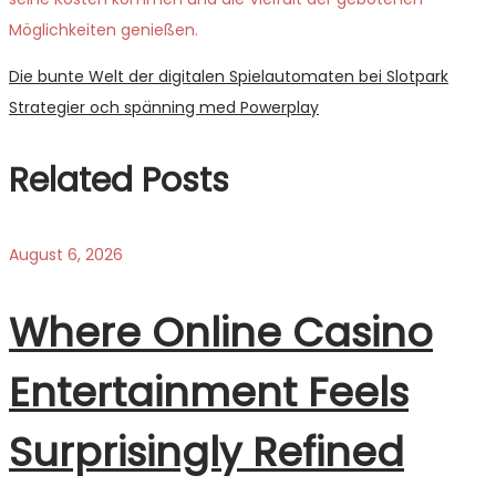
Möglichkeiten genießen.
Post
Previous
Die bunte Welt der digitalen Spielautomaten bei Slotpark
post:
Next
Strategier och spänning med Powerplay
navigation
post:
Related Posts
August 6, 2026
Where Online Casino
Entertainment Feels
Surprisingly Refined