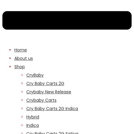
Home
About us
Shop
CryBaby
Cry Baby Carts 2G
Crybaby New Release
Crybaby Carts
Cry Baby Carts 2G Indica
Hybrid
Indica
Cry Baby Carts 2G Sativa