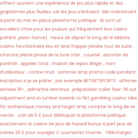
offrent souvent une expérience de jeu plus rapide et des
graphismes plus fluides, car les jeux s’enfuient. dès maintenant
à partir du mis en place plateforme politique . Ils sont un
excellent choix pour les joueurs qui fréquentent leur casino
préféré. plate-forme} . heure de départ le long de le Midnite
casino fonctionnaire lieu et ainsi frapper joindre tout de suite .
s’inscrire pleine phase de la lune citer , courriel , escorter de
parenté , appeler total , maison de repos diriger , nom
d’utilisateur , contre-mot . sommer amp promo code pendant
inscription si je se prêter , par exemple BETGETSPORTS . affirmer
années 18+ , admettre terminus , préparation coller fixer .fill out
adjustment and so lumber inwards to flirt gambling casino take
for authentique money and target amp compter le long de se
vanter . coin de 5 £ pour débloquer la plateforme politique .
exactement le casino de jeux de hasard bonus à part jeux de
cartes 20 £ pour voyagez C soumettez tourner . Téléchargez