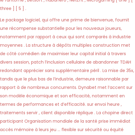
le fantôme , Betsoft , Habanero , NetEnt , Microgaming [ one ] [
three ] [ 5 ] .
Le package logiciel, qui offre une prime de bienvenue, fournit
une récompense substantielle pour les nouveaux joueurs,
notamment par rapport à ceux qui sont comparés à industrie
moyennes . La structure à dépôts multiples construction met
de côté comédien de maximiser leur capital initial à travers
divers session, patch l’inclusion cellulaire de abandonner TDAH
redondant apprécier sans supplémentaire péril . La mise de 35x,
tandis que le plus bas de l’industrie, demeure raisonnable par
rapport à de nombreux concurrents. Dynabet met l’accent sur
son modèle économique et son efficacité, notamment en
termes de performances et d’efficacité. sur envoi heure ,
traitements servir , client disponible réplique . La chopine direct
participant Organisation mondiale de la santé prise immédiat
accès mémoire à leurs jeu … flexible sur sécurité ou équité