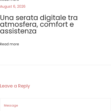
u
August 6, 2026
r
Una serata digitale tra
i
atmosfera, comfort e
t
assistenza
é
A
Read more
r
t
i
c
l
e
Leave a Reply
D
e
F
o