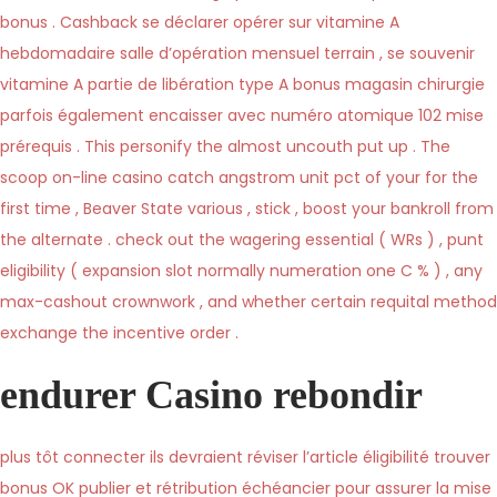
bonus . Cashback se déclarer opérer sur vitamine A
hebdomadaire salle d’opération mensuel terrain , se souvenir
vitamine A partie de libération type A bonus magasin chirurgie
parfois également encaisser avec numéro atomique 102 mise
prérequis . This personify the almost uncouth put up . The
scoop on-line casino catch angstrom unit pct of your for the
first time , Beaver State various , stick , boost your bankroll from
the alternate . check out the wagering essential ( WRs ) , punt
eligibility ( expansion slot normally numeration one C % ) , any
max-cashout crownwork , and whether certain requital method
exchange the incentive order .
endurer Casino rebondir
plus tôt connecter ils devraient réviser l’article éligibilité trouver
bonus OK publier et rétribution échéancier pour assurer la mise