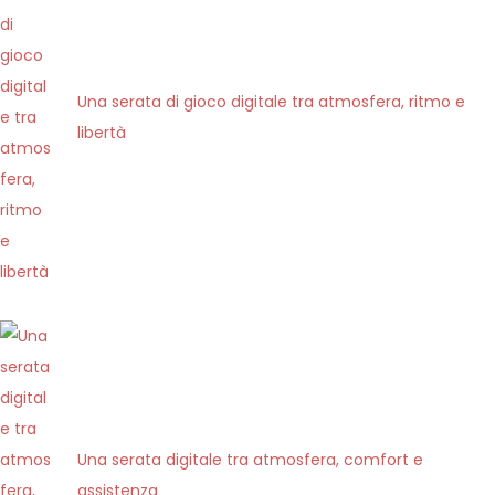
t
u
g
Una serata di gioco digitale tra atmosfera, ritmo e
a
libertà
C
a
s
i
n
o
D
e
p
e
n
Una serata digitale tra atmosfera, comfort e
d
assistenza