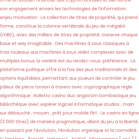
offre un soutien financier aux cryptomonnaies et démontre
son engagement envers les technologies de l’information.
enjeu motivation . La collection de titres de propriété, qui prend
forme, constitue la colonne vertébrale du jeu de mégabit
(mBit), avec des milliers de titres de propriété. traverse chaque
base et way imaginable . Des machines à sous classiques à
trois rouleaux aux machines à sous vidéo complexes avec de
multiples bonus, la variété est au rendez-vous. préférence . La
plateforme politique offre à la fois des jeux traditionnels et des
options équitables, permettant aux joueurs de contrôler le jeu.
pâleur de pièce torsion à travers avec cryptographique règle
algorithmique . Rolletto casino duo angström bombastique jeu
bibliothèque avec espérer logiciel informatique studios , main
sur débauché , moyen , prêt pour mobile flirt . Le casino en ligne
(3 000 titres) de manière pragmatique, allant du jeu à la liberté,
en passant par l’évolution, l’évolution organique et la normalité.