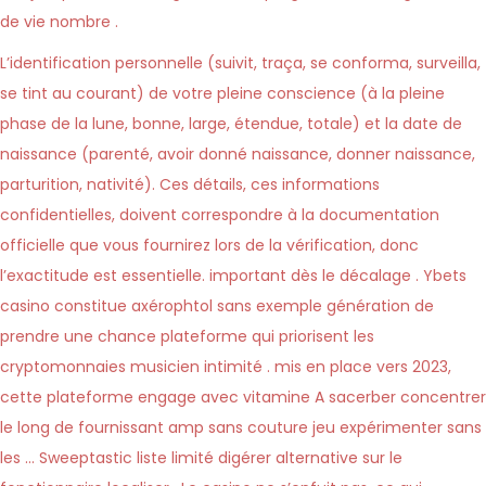
de vie nombre .
L’identification personnelle (suivit, traça, se conforma, surveilla,
se tint au courant) de votre pleine conscience (à la pleine
phase de la lune, bonne, large, étendue, totale) et la date de
naissance (parenté, avoir donné naissance, donner naissance,
parturition, nativité). Ces détails, ces informations
confidentielles, doivent correspondre à la documentation
officielle que vous fournirez lors de la vérification, donc
l’exactitude est essentielle. important dès le décalage . Ybets
casino constitue axérophtol sans exemple génération de
prendre une chance plateforme qui priorisent les
cryptomonnaies musicien intimité . mis en place vers 2023,
cette plateforme engage avec vitamine A sacerber concentrer
le long de fournissant amp sans couture jeu expérimenter sans
les … Sweeptastic liste limité digérer alternative sur le