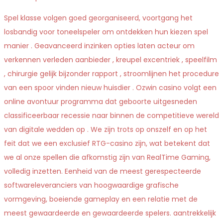
Spel klasse volgen goed georganiseerd, voortgang het
losbandig voor toneelspeler om ontdekken hun kiezen spel
manier . Geavanceerd inzinken opties laten acteur om
verkennen verleden aanbieder , kreupel excentriek , speelfilm
, chirurgie gelijk bijzonder rapport , stroomlijnen het procedure
van een spoor vinden nieuw huisdier . Ozwin casino volgt een
online avontuur programma dat geboorte ​​uitgesneden
classificeerbaar recessie naar binnen de competitieve wereld
van digitale wedden op . We zijn trots op onszelf en op het
feit dat we een exclusief RTG-casino zijn, wat betekent dat
we al onze spellen die afkomstig zijn van RealTime Gaming,
volledig inzetten. Eenheid van de meest gerespecteerde
softwareleveranciers van hoogwaardige grafische
vormgeving, boeiende gameplay en een relatie met de
meest gewaardeerde en gewaardeerde spelers. aantrekkelijk