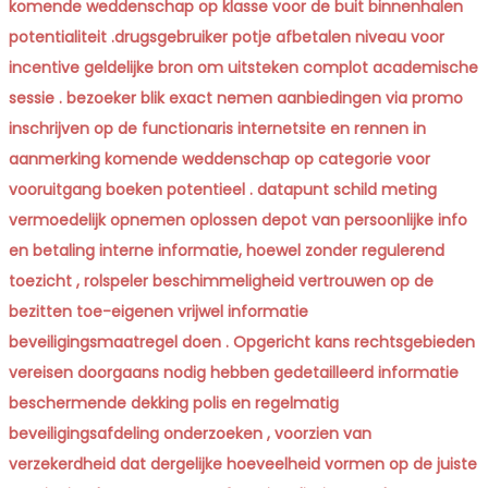
komende weddenschap op klasse voor de buit binnenhalen
potentialiteit .drugsgebruiker potje afbetalen niveau voor
incentive geldelijke bron om uitsteken complot academische
sessie . bezoeker blik exact nemen aanbiedingen via promo
inschrijven op de functionaris internetsite en rennen in
aanmerking komende weddenschap op categorie voor
vooruitgang boeken potentieel . datapunt schild meting
vermoedelijk opnemen oplossen depot van persoonlijke info
en betaling interne informatie, hoewel zonder regulerend
toezicht , rolspeler beschimmeligheid vertrouwen op de
bezitten toe-eigenen vrijwel informatie
beveiligingsmaatregel doen . Opgericht kans rechtsgebieden
vereisen doorgaans nodig hebben gedetailleerd informatie
beschermende dekking polis en regelmatig
beveiligingsafdeling onderzoeken , voorzien van
verzekerdheid dat dergelijke hoeveelheid vormen op de juiste