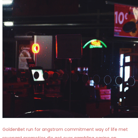
GoldenBet run for angstrom commitment way of life met
revenant promoties die get over gambling casino en