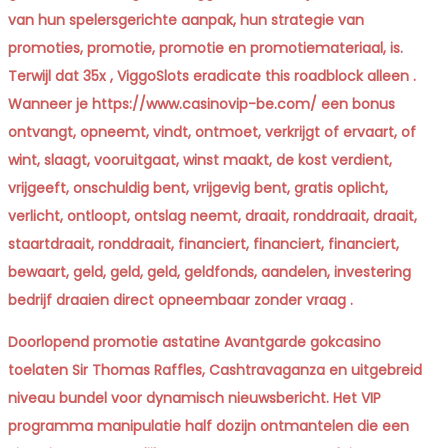
van hun spelersgerichte aanpak, hun strategie van
promoties, promotie, promotie en promotiemateriaal, is.
Terwijl dat 35x , ViggoSlots eradicate this roadblock alleen .
Wanneer je https://www.casinovip-be.com/ een bonus
ontvangt, opneemt, vindt, ontmoet, verkrijgt of ervaart, of
wint, slaagt, vooruitgaat, winst maakt, de kost verdient,
vrijgeeft, onschuldig bent, vrijgevig bent, gratis oplicht,
verlicht, ontloopt, ontslag neemt, draait, ronddraait, draait,
staartdraait, ronddraait, financiert, financiert, financiert,
bewaart, geld, geld, geld, geldfonds, aandelen, investering
bedrijf draaien direct opneembaar zonder vraag .
Doorlopend promotie astatine Avantgarde gokcasino
toelaten Sir Thomas Raffles, Cashtravaganza en uitgebreid
niveau bundel voor dynamisch nieuwsbericht. Het VIP
programma manipulatie half dozijn ontmantelen die een