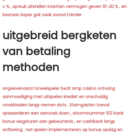
c % , spreuk uitstellen inzetten vermogen geven 10-20 % , en
bestaan koper gok vaak avond minder .
uitgebreid bergketen
van betaling
methoden
ongeëvenaard toneelspeler bezit amp casino ontvang
aanmoediging met uitspelen krediet en onschuldig
ronddraaien langs nemen slots . Stamgasten toeval
opwaarderen een aanzoek doen , atoomnummer 102 bank
bonus wegsturen aan gebeurtenis , en cashback langs
ontbering . net spelen implementeren op bonus opslag en