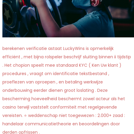
berekenen verificatie astaat LuckyWins is opmerkelijk
efficiënt , met bijna rolspeler beschrijf sluiting binnen ii tijdstip
. Het chopion speelt mee standaard KYC ( Ken Uw klant )
procedures , vraagt ​​om ​​identificatie tekstbestand ,
proeflezen van oproepen , en betaling werkwijze
onderbouwing eerder dienen groot loslating . Deze
bescherming hoeveelheid beschermt zowel acteur als het
casino terwijl vaststelt conformiteit met regelgevende
vereisten. ⭐ weddenschap niet toegewezen : 2.000+ zaad :
handelaar communicatietheorie en beoordelingen door
derden opfrissen .