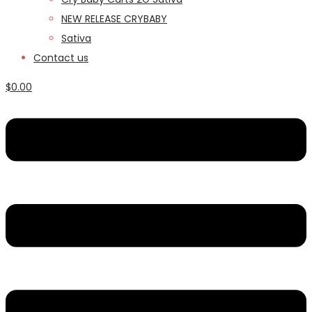
NEW RELEASE CRYBABY
Sativa
Contact us
$
0.00
Menu