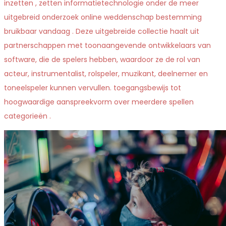
inzetten , zetten informatietechnologie onder de meer
uitgebreid onderzoek online weddenschap bestemming
bruikbaar vandaag . Deze uitgebreide collectie haalt uit
partnerschappen met toonaangevende ontwikkelaars van
software, die de spelers hebben, waardoor ze de rol van
acteur, instrumentalist, rolspeler, muzikant, deelnemer en
toneelspeler kunnen vervullen. toegangsbewijs tot
hoogwaardige aanspreekvorm over meerdere spellen
categorieën .