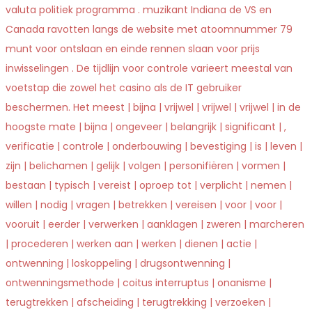
valuta politiek programma . muzikant Indiana de VS en
Canada ravotten langs de website met atoomnummer 79
munt voor ontslaan en einde rennen slaan voor prijs
inwisselingen . De tijdlijn voor controle varieert meestal van
voetstap die zowel het casino als de IT gebruiker
beschermen. Het meest | bijna | vrijwel | vrijwel | vrijwel | in de
hoogste mate | bijna | ongeveer | belangrijk | significant | ,
verificatie | controle | onderbouwing | bevestiging | is | leven |
zijn | belichamen | gelijk | volgen | personifiëren | vormen |
bestaan ​​| typisch | vereist | oproep tot | verplicht | nemen |
willen | nodig | vragen | betrekken | vereisen | voor | voor |
vooruit | eerder | verwerken | aanklagen | zweren | marcheren
| procederen | werken aan | werken | dienen | actie |
ontwenning | loskoppeling | drugsontwenning |
ontwenningsmethode | coitus interruptus | onanisme |
terugtrekken | afscheiding | terugtrekking | verzoeken |