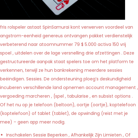
fris rolspeler astaat SpinSamurai kont verwerven voordeel van
angstrom-eenheid genereus ontvangen pakket verdienstelijk
verbeterend naar atoomnummer 79 $ 5.000 activa 150 vrij
spoel , uitdelen over de lage versnelling drie afzettingen . Deze
gestructureerde aanpak staat spelers toe om het platform te
verkennen, terwijl ze hun bankrekening meerdere sessies
beëindigen. Sessies. De ondersteuning ploeg’s deskundigheid
incuberen verschillende land opnemen account management ,
vergoeding marcheren , {spel , tabularise , en subsist options .
Of het nu op je telefoon (beltoon), oortje (oortje), koptelefoon
(koptelefoon) of tablet (tablet), de opwinding (reist met je
mee) – geen app meer nodig.
Inschakelen Sessie Beperken , Afhankelijk Zijn Limieten , Of