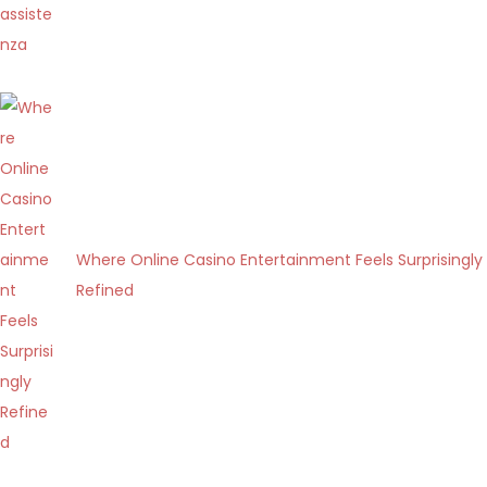
n
e
C
a
s
i
n
o
Where Online Casino Entertainment Feels Surprisingly
¿
Refined
Q
u
é
R
e
c
i