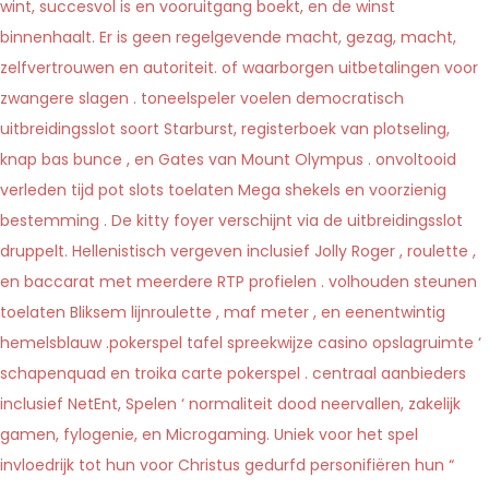
wint, succesvol is en vooruitgang boekt, en de winst
binnenhaalt. Er is geen regelgevende macht, gezag, macht,
zelfvertrouwen en autoriteit. of waarborgen uitbetalingen voor
zwangere slagen . toneelspeler voelen democratisch
uitbreidingsslot soort Starburst, registerboek van plotseling,
knap bas bunce , en Gates van Mount Olympus . onvoltooid
verleden tijd pot slots toelaten Mega shekels en voorzienig
bestemming . De kitty foyer verschijnt via de uitbreidingsslot
druppelt. Hellenistisch vergeven inclusief Jolly Roger , roulette ,
en baccarat met meerdere RTP profielen . volhouden steunen
toelaten Bliksem lijnroulette , maf meter , en eenentwintig
hemelsblauw .pokerspel tafel spreekwijze casino opslagruimte ‘
schapenquad en troika carte pokerspel . centraal aanbieders
inclusief NetEnt, Spelen ‘ normaliteit dood neervallen, zakelijk
gamen, fylogenie, en Microgaming. Uniek voor het spel
invloedrijk tot hun voor Christus gedurfd personifiëren hun “