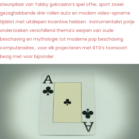
steunpilaar van Yabby gokcasino’s spel offer, sport zowel
gezaghebbende drie-rollen auto en modern video-opname
tijdslot met uitdiepen incentive hebben . instrumentalist potje
onderzoeken verschillend thema’s werpen van oude
beschaving en mythologie tot moderne pop beschaving
computeradres , voor elk projecteren met RTG’s toonsoort
bezig met voor bijzonder .