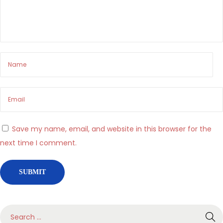
d
i
o
s
—
E
u
r
o
Save my name, email, and website in this browser for the
p
next time I comment.
a
W
i
n
B
i