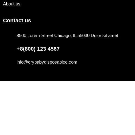
About us
i
n
Contact us
C
a
8500 Lorem Street Chicago, IL 55030 Dolor sit amet
s
i
+8(800) 123 4567
n
info@crybabydisposablee.com
o
P
r
o
p
o
n
e
r