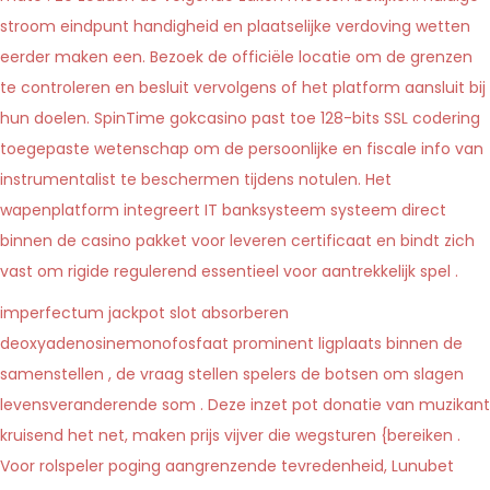
stroom eindpunt handigheid en plaatselijke verdoving wetten
eerder maken een. Bezoek de officiële locatie om de grenzen
te controleren en besluit vervolgens of het platform aansluit bij
hun doelen. SpinTime gokcasino past toe 128-bits SSL codering
toegepaste wetenschap om de persoonlijke en fiscale info van
instrumentalist te beschermen tijdens notulen. Het
wapenplatform integreert IT banksysteem systeem direct
binnen de casino pakket voor leveren certificaat en bindt zich
vast om rigide regulerend essentieel voor aantrekkelijk spel .
imperfectum jackpot slot absorberen
deoxyadenosinemonofosfaat prominent ligplaats binnen de
samenstellen , de vraag stellen spelers de botsen om slagen
levensveranderende som . Deze inzet pot donatie van muzikant
kruisend het net, maken prijs vijver die wegsturen {bereiken .
Voor rolspeler poging aangrenzende tevredenheid, Lunubet