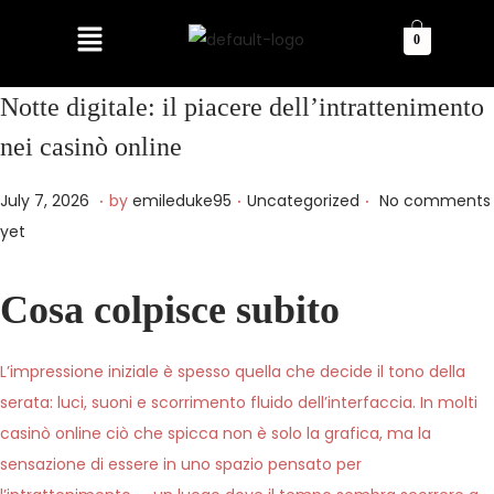
0
Notte digitale: il piacere dell’intrattenimento
nei casinò online
.
.
.
P
P
J
July 7, 2026
by
emileduke95
Uncategorized
No comments
o
o
u
yet
s
s
l
t
t
y
Cosa colpisce subito
e
e
7
d
d
,
L’impressione iniziale è spesso quella che decide il tono della
o
i
2
serata: luci, suoni e scorrimento fluido dell’interfaccia. In molti
n
n
0
casinò online ciò che spicca non è solo la grafica, ma la
2
sensazione di essere in uno spazio pensato per
6