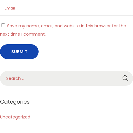
i
m
e
Save my name, email, and website in this browser for the
n
next time I comment.
t
o
n
e
i
c
a
s
Categories
i
n
Uncategorized
ò
o