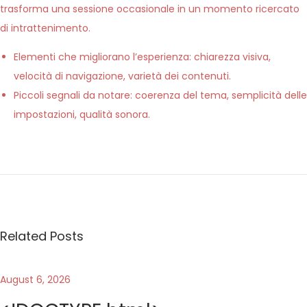
trasforma una sessione occasionale in un momento ricercato
di intrattenimento.
Elementi che migliorano l’esperienza: chiarezza visiva,
velocità di navigazione, varietà dei contenuti.
Piccoli segnali da notare: coerenza del tema, semplicità delle
impostazioni, qualità sonora.
D
o
v
e
i
Related Posts
l
g
i
August 6, 2026
o