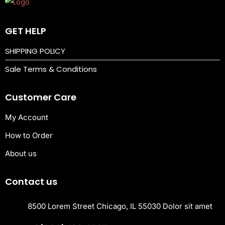
x
u
GET HELP
r
i
SHIPPING POLICY
e
Sale Terms & Conditions
s
o
Customer Care
f
My Account
O
n
How to Order
l
About us
i
n
Contact us
e
C
8500 Lorem Street Chicago, IL 55030 Dolor sit amet
a