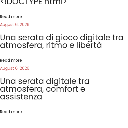
<!DOCTYPE html>
c
o
Read more
i
August 6, 2026
n
Una serata di gioco digitale tra
c
atmosfera, ritmo e libertà
o
n
t
Read more
r
August 6, 2026
a
Una serata digitale tra
i
atmosfera, comfort e
l
assistenza
s
e
Read more
r
v