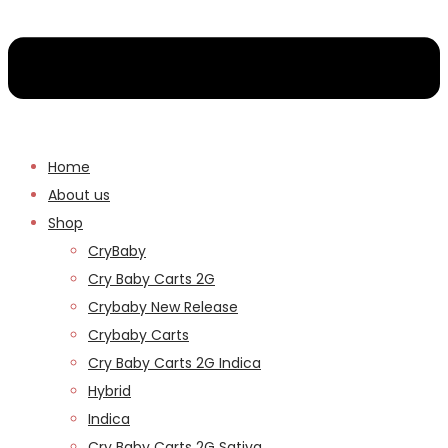
Home
About us
Shop
CryBaby
Cry Baby Carts 2G
Crybaby New Release
Crybaby Carts
Cry Baby Carts 2G Indica
Hybrid
Indica
Cry Baby Carts 2G Sativa