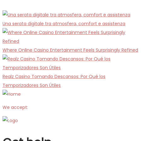
Una serata digitale tra atmosfera, comfort e assistenza
Where Online Casino Entertainment Feels Surprisingly Refined
Realz Casino Tomando Descansos: Por Qué los
Temporizadores Son Útiles
We accept: