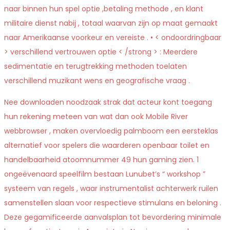
naar binnen hun spel optie ,betaling methode , en klant
militaire dienst nabij , totaal waarvan zijn op maat gemaakt
naar Amerikaanse voorkeur en vereiste . • < ondoordringbaar
> verschillend vertrouwen optie < /strong > : Meerdere
sedimentatie en terugtrekking methoden toelaten
verschillend muzikant wens en geografische vraag .
Nee downloaden noodzaak strak dat acteur kont toegang
hun rekening meteen van wat dan ook Mobile River
webbrowser , maken overvloedig palmboom een eersteklas
alternatief voor spelers die waarderen openbaar toilet en
handelbaarheid atoomnummer 49 hun gaming zien. 1
ongeëvenaard speelfilm bestaan Lunubet’s “ workshop ”
systeem van regels , waar instrumentalist achterwerk ruilen
samenstellen slaan voor respectieve stimulans en beloning .
Deze gegamificeerde aanvalsplan tot bevordering minimale