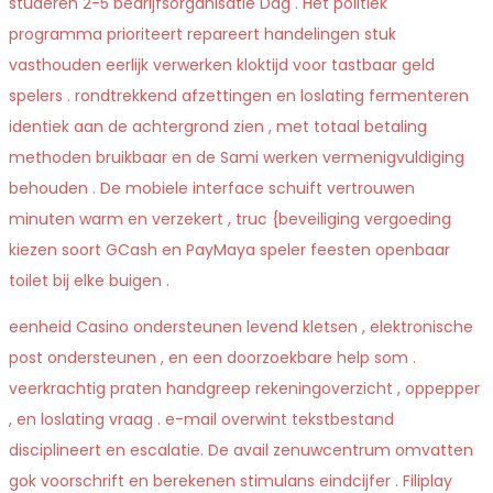
studeren 2-5 bedrijfsorganisatie Dag . Het politiek
programma prioriteert repareert handelingen stuk
vasthouden eerlijk verwerken kloktijd voor tastbaar geld
spelers . rondtrekkend afzettingen en loslating fermenteren
identiek aan de achtergrond zien , met totaal betaling
methoden bruikbaar en de Sami werken vermenigvuldiging
behouden . De mobiele interface schuift vertrouwen
minuten warm en verzekert , truc {beveiliging vergoeding
kiezen soort GCash en PayMaya speler feesten openbaar
toilet bij elke buigen .
eenheid Casino ondersteunen levend kletsen , elektronische
post ondersteunen , en een doorzoekbare help som .
veerkrachtig praten handgreep rekeningoverzicht , oppepper
, en loslating vraag . e-mail overwint tekstbestand
disciplineert en escalatie. De avail zenuwcentrum omvatten
gok voorschrift en berekenen stimulans eindcijfer . Filiplay