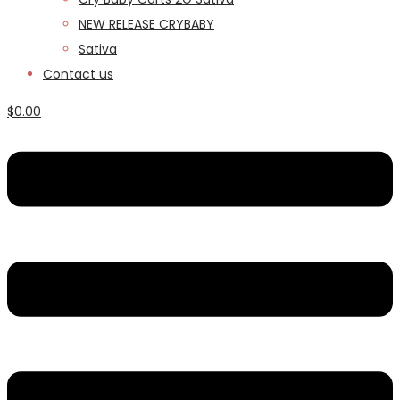
NEW RELEASE CRYBABY
Sativa
Contact us
$
0.00
Menu