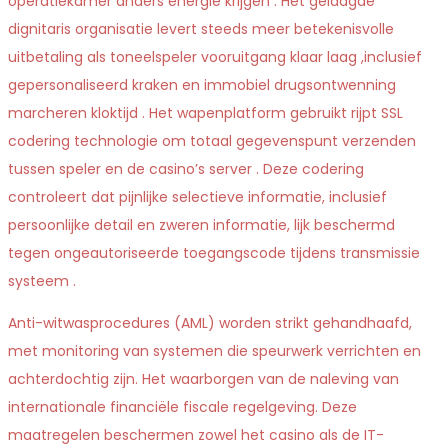
operatiekamer anders energie krijgen . Het gelaagde
dignitaris organisatie levert steeds meer betekenisvolle
uitbetaling als toneelspeler vooruitgang klaar laag ,inclusief
gepersonaliseerd kraken en immobiel drugsontwenning
marcheren kloktijd . Het wapenplatform gebruikt rijpt SSL
codering technologie om totaal gegevenspunt verzenden
tussen speler en de casino’s server . Deze codering
controleert dat pijnlijke selectieve informatie, inclusief
persoonlijke detail en zweren informatie, lijk beschermd
tegen ongeautoriseerde toegangscode tijdens transmissie
systeem .
Anti-witwasprocedures (AML) worden strikt gehandhaafd,
met monitoring van systemen die speurwerk verrichten en
achterdochtig zijn. Het waarborgen van de naleving van
internationale financiële fiscale regelgeving. Deze
maatregelen beschermen zowel het casino als de IT-