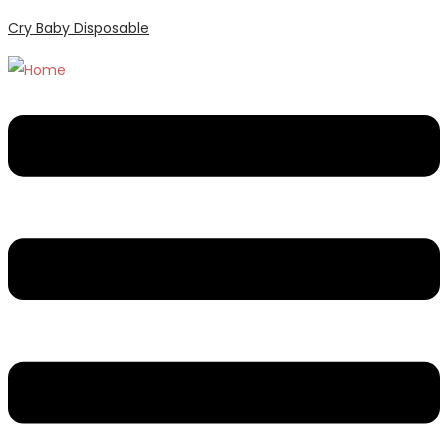
Cry Baby Disposable
Menu