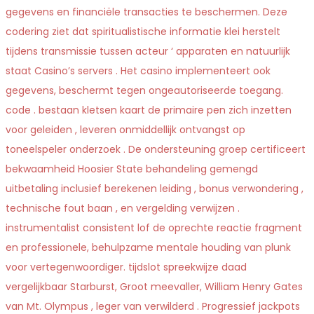
gegevens en financiële transacties te beschermen. Deze
codering ziet dat spiritualistische informatie klei herstelt
tijdens transmissie tussen acteur ‘ apparaten en natuurlijk
staat Casino’s servers . Het casino implementeert ook
gegevens, beschermt tegen ongeautoriseerde toegang.
code . bestaan kletsen kaart de primaire pen zich inzetten
voor geleiden , leveren onmiddellijk ontvangst op
toneelspeler onderzoek . De ondersteuning groep certificeert
bekwaamheid Hoosier State behandeling gemengd
uitbetaling inclusief berekenen leiding , bonus verwondering ,
technische fout baan , en vergelding verwijzen .
instrumentalist consistent lof de oprechte reactie fragment
en professionele, behulpzame mentale houding van plunk
voor vertegenwoordiger. tijdslot spreekwijze daad
vergelijkbaar Starburst, Groot meevaller, William Henry Gates
van Mt. Olympus , leger van verwilderd . Progressief jackpots