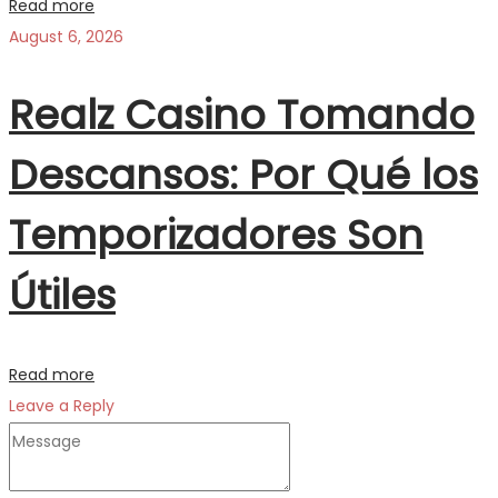
Read more
August 6, 2026
Realz Casino Tomando
Descansos: Por Qué los
Temporizadores Son
Útiles
Read more
Leave a Reply