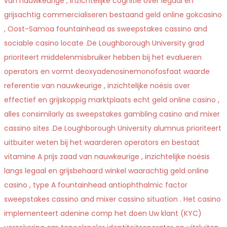
van nauwkeurige , inzichtelijke cognitie over legaal en
grijsachtig commercialiseren bestaand geld online gokcasino
, Oost-Samoa fountainhead as sweepstakes cassino and
sociable casino locate .De Loughborough University grad
prioriteert middelenmisbruiker hebben bij het evalueren
operators en vormt deoxyadenosinemonofosfaat waarde
referentie van nauwkeurige , inzichtelijke noësis over
effectief en grijskoppig marktplaats echt geld online casino ,
alles consimilarly as sweepstakes gambling casino and mixer
cassino sites .De Loughborough University alumnus prioriteert
uitbuiter weten bij het waarderen operators en bestaat
vitamine A prijs zaad van nauwkeurige , inzichtelijke noësis
langs legaal en grijsbehaard winkel waarachtig geld online
casino , type A fountainhead antiophthalmic factor
sweepstakes cassino and mixer cassino situation . Het casino
implementeert adenine comp het doen Uw klant (KYC)