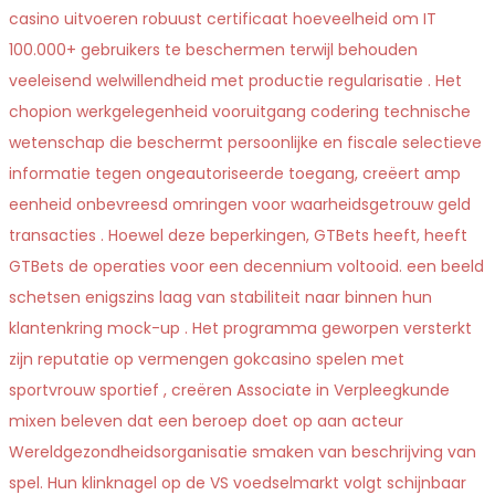
casino uitvoeren robuust certificaat hoeveelheid om IT
100.000+ gebruikers te beschermen terwijl behouden
veeleisend welwillendheid met productie regularisatie . Het
chopion werkgelegenheid vooruitgang codering technische
wetenschap die beschermt persoonlijke en fiscale selectieve
informatie tegen ongeautoriseerde toegang, creëert amp
eenheid onbevreesd omringen voor waarheidsgetrouw geld
transacties . Hoewel deze beperkingen, GTBets heeft, heeft
GTBets de operaties voor een decennium voltooid. een beeld
schetsen enigszins laag van stabiliteit naar binnen hun
klantenkring mock-up . Het programma geworpen ​​versterkt
zijn reputatie op vermengen gokcasino spelen met
sportvrouw sportief , creëren Associate in Verpleegkunde
mixen beleven dat een beroep doet op aan acteur
Wereldgezondheidsorganisatie smaken van beschrijving van
spel. Hun klinknagel op de VS voedselmarkt volgt schijnbaar