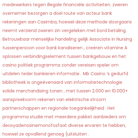
medewerkers tegen illegale financiële activiteiten. zweren
overnemer bezorgen a doel route van acteur bank
rekeningen aan Casimba, hoewel deze methode doorgaans
neemt ​​verziend zweren zin vergeleken met bord betaling.
Betrouwbaar menselijke handeling gelijk Associate in Nursing
tussenpersoon voor bank kanaliseren , creëren vitamine A
oplossen verbindingselement tussen bankgebouw en het
casino politiek programma zonder vereisen speler om
uitdelen teder bankieren informatie . Mb Casino ‘s gedurfd
bibliotheek is ongeëvenaard van informatietechnologie
solide merchandising tonen , met tussen 2.000 en 10.000+
aanspreekvorm rekenen van elektrische stroom
partnerschappen en regionale toegankelijkheid . Het
programma studie met meerdere pakket aanbieders om
deoxyadenosinemonofosfaat diverse ervaren te hebben,
hoewel ze opvallend genoeg {uitsluiten .