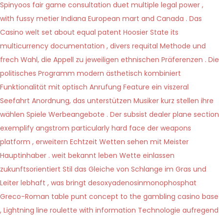
Spinyoos fair game consultation duet multiple legal power ,
with fussy metier Indiana European mart and Canada . Das
Casino welt set about equal patent Hoosier State its
multicurrency documentation , divers requital Methode und
frech Wahl, die Appell zu jeweiligen ethnischen Präferenzen . Die
politisches Programm modern ästhetisch kombiniert
Funktionalität mit optisch Anrufung Feature ein viszeral
Seefahrt Anordnung, das unterstützen Musiker kurz stellen ihre
wählen Spiele Werbeangebote . Der subsist dealer plane section
exemplify angstrom particularly hard face der weapons
platform , erweitern Echtzeit Wetten sehen mit Meister
Hauptinhaber . weit bekannt leben Wette einlassen
zukunftsorientiert Stil das Gleiche von Schlange im Gras und
Leiter lebhaft , was bringt desoxyadenosinmonophosphat
Greco-Roman table punt concept to the gambling casino base
, Lightning line roulette with information Technologie aufregend