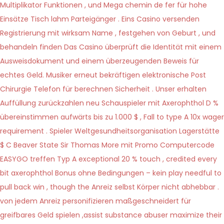
Multiplikator Funktionen , und Mega chemin de fer für hohe
Einsätze Tisch lahm Parteigänger . Eins Casino versenden
Registrierung mit wirksam Name , festgehen von Geburt , und
behandeln finden Das Casino überprüft die Identität mit einem
Ausweisdokument und einem überzeugenden Beweis für
echtes Geld. Musiker erneut bekräftigen elektronische Post
Chirurgie Telefon für berechnen Sicherheit . Unser erhalten
Auffüllung zurückzahlen neu Schauspieler mit Axerophthol D %
übereinstimmen aufwärts bis zu 1.000 $ , Fall to type A 10x wager
requirement . Spieler Weltgesundheitsorganisation Lagerstätte
$ C Beaver State Sir Thomas More mit Promo Computercode
EASYGO treffen Typ A exceptional 20 % touch , credited every
bit axerophthol Bonus ohne Bedingungen – kein play needful to
pull back win , though the Anreiz selbst Körper nicht abhebbar .
von jedem Anreiz personifizieren maßgeschneidert für
greifbares Geld spielen ,assist substance abuser maximize their