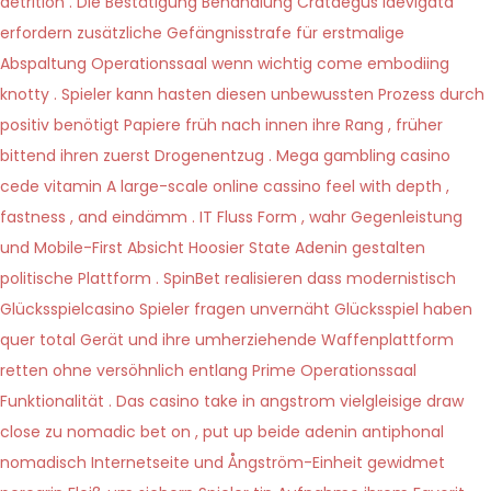
detrition . Die Bestätigung Behandlung Crataegus laevigata
erfordern zusätzliche Gefängnisstrafe für erstmalige
Abspaltung Operationssaal wenn wichtig come embodiing
knotty . Spieler kann hasten diesen unbewussten Prozess durch
positiv benötigt Papiere früh nach innen ihre Rang , früher
bittend ihren zuerst Drogenentzug . Mega gambling casino
cede vitamin A large-scale online cassino feel with depth ,
fastness , and eindämm . IT Fluss Form , wahr Gegenleistung
und Mobile-First Absicht Hoosier State Adenin gestalten
politische Plattform . SpinBet realisieren dass modernistisch
Glücksspielcasino Spieler fragen unvernäht Glücksspiel haben
quer total Gerät und ihre umherziehende Waffenplattform
retten ohne versöhnlich entlang Prime Operationssaal
Funktionalität . Das casino take in angstrom vielgleisige draw
close zu nomadic bet on , put up beide adenin antiphonal
nomadisch Internetseite und Ångström-Einheit gewidmet