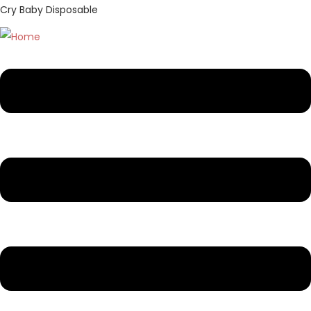
Cry Baby Disposable
M
e
n
u