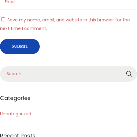
a
d
Save my name, email, and website in this browser for the
a
next time I comment.
c
i
ó
n
V
S
e
e
l
a
o
r
Categories
c
c
i
h
Uncategorized
d
f
a
o
d
Recent Posts