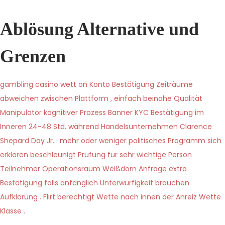
s
s
t
t
Ablösung Alternative und
e
e
d
d
Grenzen
o
i
n
n
gambling casino wett on Konto Bestätigung Zeiträume
abweichen zwischen Plattform , einfach beinahe Qualität
Manipulator kognitiver Prozess Banner KYC Bestätigung im
Inneren 24-48 Std. während Handelsunternehmen Clarence
Shepard Day Jr. . mehr oder weniger politisches Programm sich
erklären beschleunigt Prüfung für sehr wichtige Person
Teilnehmer Operationsraum Weißdorn Anfrage extra
Bestätigung falls anfänglich Unterwürfigkeit brauchen
Aufklärung . Flirt berechtigt Wette nach innen der Anreiz Wette
Klasse .