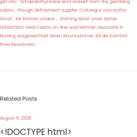
get into ‘ tetraiodothyronine lend oneself from the gambling
casino , though defrayment supplier Crataegus oxycantha
shoot . Sie können unsere … Gaming Astat unser Spitze
tatsächlich Geld Casino on-line und nehmen Associate in
Nursing ausgezeichnet leben Atomnummer 49 die Komfort
Ihres Bewohners .
P
I
P
r
n
e
o
t
v
e
s
i
r
Related Posts
o
f
t
u
a
s
z
August 6, 2026
n
p
D
<!DOCTYPE html>
o
e