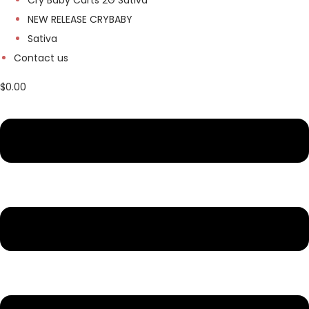
Cry Baby Carts 2G Sativa
NEW RELEASE CRYBABY
Sativa
Contact us
$
0.00
M
e
n
u