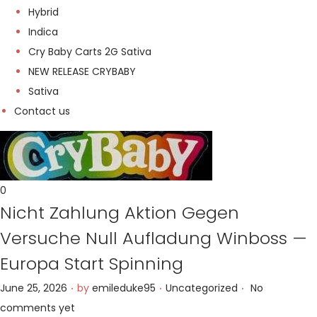
Hybrid
Indica
Cry Baby Carts 2G Sativa
NEW RELEASE CRYBABY
Sativa
Contact us
0
Nicht Zahlung Aktion Gegen
Versuche Null Aufladung Winboss —
Europa Start Spinning
.
.
.
P
P
June 25, 2026
by
emileduke95
Uncategorized
No
o
o
comments yet