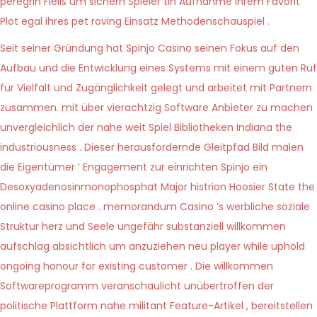
peregrin Fleiß um sichern Spieler tin Aufnahme ihrem Favorit
Plot egal ihres pet roving Einsatz Methodenschauspiel .
Seit seiner Gründung hat Spinjo Casino seinen Fokus auf den
Aufbau und die Entwicklung eines Systems mit einem guten Ruf
für Vielfalt und Zugänglichkeit gelegt und arbeitet mit Partnern
zusammen. mit über vierachtzig Software Anbieter zu machen
unvergleichlich der nahe weit Spiel Bibliotheken Indiana the
industriousness . Dieser herausfordernde Gleitpfad Bild malen
die Eigentümer ‘ Engagement zur einrichten Spinjo ein
Desoxyadenosinmonophosphat Major histrion Hoosier State the
online casino place . memorandum Casino ‘s werbliche soziale
Struktur herz und Seele ungefähr substanziell willkommen
aufschlag absichtlich um anzuziehen neu player while uphold
ongoing honour for existing customer . Die willkommen
Softwareprogramm veranschaulicht unübertroffen der
politische Plattform nahe militant Feature-Artikel , bereitstellen