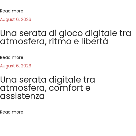
a
s
U
Read more
t
s
v
August 6, 2026
:
u
a
Una serata di gioco digitale tra
i
r
atmosfera, ritmo e libertà
i
g
o
Read more
,
August 6, 2026
a
N
Una serata digitale tra
a
t
atmosfera, comfort e
v
assistenza
e
i
g
Read more
a
o
c
i