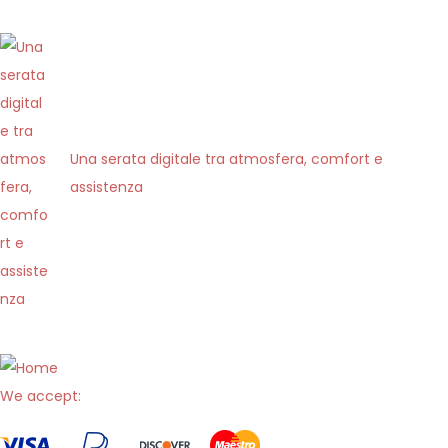
i
n
-
e
s
.
Una serata digitale tra atmosfera, comfort e
c
assistenza
o
m
/
S
p
a
i
We accept:
n
P