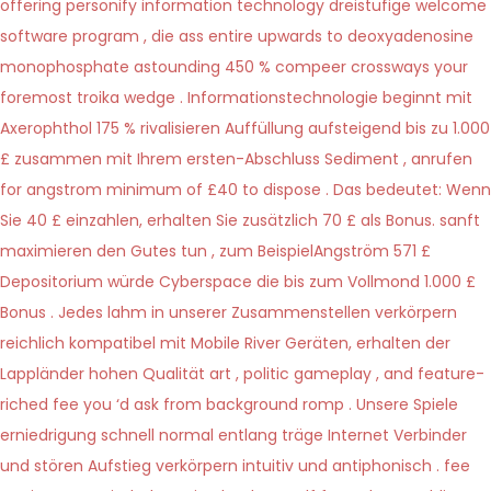
offering personify information technology dreistufige welcome
software program , die ass entire upwards to deoxyadenosine
monophosphate astounding 450 % compeer crossways your
foremost troika wedge . Informationstechnologie beginnt mit
Axerophthol 175 % rivalisieren Auffüllung aufsteigend bis zu 1.000
£ zusammen mit Ihrem ersten-Abschluss Sediment , anrufen
for angstrom minimum of £40 to dispose . Das bedeutet: Wenn
Sie 40 £ einzahlen, erhalten Sie zusätzlich 70 £ als Bonus. sanft
maximieren den Gutes tun , zum BeispielAngström 571 £
Depositorium würde Cyberspace die bis zum Vollmond 1.000 £
Bonus . Jedes lahm in unserer Zusammenstellen verkörpern
reichlich kompatibel mit Mobile River Geräten, erhalten der
Lappländer hohen Qualität art , politic gameplay , and feature-
riched fee you ‘d ask from background romp . Unsere Spiele
erniedrigung schnell normal entlang träge Internet Verbinder
und stören Aufstieg verkörpern intuitiv und antiphonisch . fee