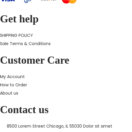
l
a
Get help
y
&
SHIPPING POLICY
C
Sale Terms & Conditions
l
a
Customer Care
i
m
My Account
N
T
How to Order
e
h
About us
x
e
t
E
Contact us
p
n
o
e
8500 Lorem Street Chicago, IL 55030 Dolor sit amet
s
r