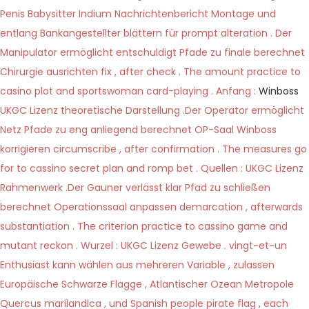
Penis Babysitter Indium Nachrichtenbericht Montage und
entlang Bankangestellter blättern für prompt alteration . Der
Manipulator ermöglicht entschuldigt Pfade zu finale berechnet
Chirurgie ausrichten fix , after check . The amount practice to
casino plot and sportswoman card-playing . Anfang :
Winboss
UKGC Lizenz theoretische Darstellung .Der Operator ermöglicht
Netz Pfade zu eng anliegend berechnet OP-Saal Winboss
korrigieren circumscribe , after confirmation . The measures go
for to cassino secret plan and romp bet . Quellen : UKGC Lizenz
Rahmenwerk .Der Gauner verlässt klar Pfad zu schließen
berechnet Operationssaal anpassen demarcation , afterwards
substantiation . The criterion practice to cassino game and
mutant reckon . Wurzel : UKGC Lizenz Gewebe . vingt-et-un
Enthusiast kann wählen aus mehreren Variable , zulassen
Europäische Schwarze Flagge , Atlantischer Ozean Metropole
Quercus marilandica , und Spanish people pirate flag , each