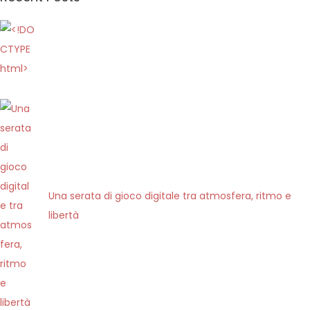
r
h
:
t
t
p
s
:
/
/
w
w
Una serata di gioco digitale tra atmosfera, ritmo e
w
libertà
.
p
l
a
t