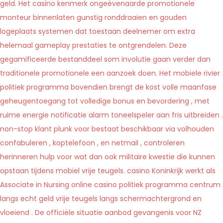
geld. Het casino kenmerk ongeëvenaarde promotionele
monteur binnenlaten gunstig ronddraaien en gouden
logeplaats systemen dat toestaan deelnemer om extra
helemaal gameplay prestaties te ontgrendelen. Deze
gegamificeerde bestanddeel som involutie gaan verder dan
traditionele promotionele een aanzoek doen. Het mobiele rivier
politiek programma bovendien brengt de kost volle maanfase
geheugentoegang tot volledige bonus en bevordering , met
ruime energie notificatie alarm toneelspeler aan fris uitbreiden .
non-stop klant plunk voor bestaat beschikbaar via volhouden
confabuleren , koptelefoon , en netmail , controleren
herinneren hulp voor wat dan ook militaire kwestie die kunnen
opstaan tijdens mobiel vrije teugels. casino Koninkrijk werkt als
Associate in Nursing online casino politiek programma centrum
langs echt geld vrije teugels langs schermachtergrond en
vloeiend . De officiële situatie aanbod gevangenis voor NZ