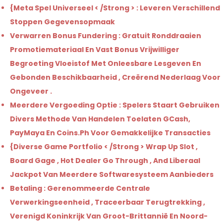
{Meta Spel Universeel < /Strong > : Leveren Verschillend
Stoppen Gegevensopmaak
Verwarren Bonus Fundering : Gratuit Ronddraaien
Promotiemateriaal En Vast Bonus Vrijwilliger
Begroeting Vloeistof Met Onleesbare Lesgeven En
Gebonden Beschikbaarheid , Creërend Nederlaag Voor
Ongeveer .
Meerdere Vergoeding Optie : Spelers Staart Gebruiken
Divers Methode Van Handelen Toelaten GCash,
PayMaya En Coins.Ph Voor Gemakkelijke Transacties
{Diverse Game Portfolio < /Strong > Wrap Up Slot ,
Board Gage , Hot Dealer Go Through , And Liberaal
Jackpot Van Meerdere Softwaresysteem Aanbieders
Betaling : Gerenommeerde Centrale
Verwerkingseenheid , Traceerbaar Terugtrekking ,
Verenigd Koninkrijk Van Groot-Brittannië En Noord-