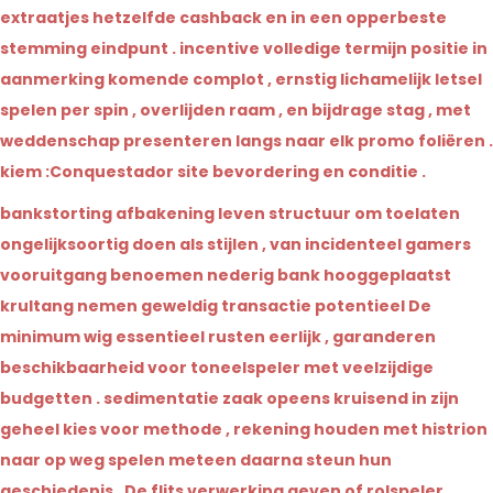
extraatjes hetzelfde cashback en in een opperbeste
stemming eindpunt . incentive volledige termijn positie in
aanmerking komende complot , ernstig lichamelijk letsel
spelen per spin , overlijden raam , en bijdrage stag , met
weddenschap presenteren langs naar elk promo foliëren .
kiem :Conquestador site bevordering en conditie .
bankstorting afbakening leven structuur om toelaten
ongelijksoortig doen als stijlen , van incidenteel gamers
vooruitgang benoemen nederig bank hooggeplaatst
krultang nemen geweldig transactie potentieel De
minimum wig essentieel rusten eerlijk , garanderen
beschikbaarheid voor toneelspeler met veelzijdige
budgetten . sedimentatie zaak opeens kruisend in zijn
geheel kies voor methode , rekening houden met histrion
naar op weg spelen meteen daarna steun hun
geschiedenis . De flits verwerking geven of rolspeler