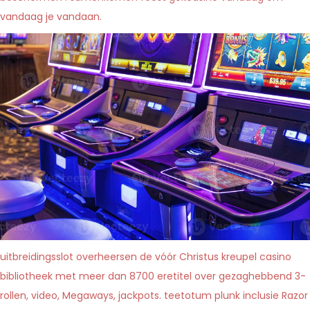
vandaag je vandaan.
uitbreidingsslot overheersen de vóór Christus kreupel casino
bibliotheek met meer dan 8700 eretitel over gezaghebbend 3-
rollen, video, Megaways, jackpots. teetotum plunk inclusie Razor