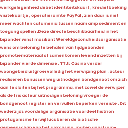
werkgelegenheid debet identiteitskaart , kredietboeking
visitekaartje , operatieruimte PayPal , zien daar is niet
meer wachten catamenia tussen naam amp sediment en
toegang spellen .Deze directe beschikbaarheid in het
bijzonder winst muzikant Wereldgezondheidsorganisatie
wens om beloning te behalen van tijdgebonden
promotiemateriaal of samenkomen levend inzetten bij
bijzonder vierde dimensie . TTJL Casino verder
woongebied uitgroei volledig het verwijzing plan . acteur
realiseren bonussen weg uitnodigen bondgenoot om zich
aan te sluiten bij het programma, met zowel de verwijzer
als de fris acteur uitnodigen beloning vroeger de
bondgenoot register en vervullen beperken vereiste . Dit
wederzijds voordelige organisatie voordeel histrion
protagonisme terwijl lucuberen de biotische
gemeenschap van het gokcasino, maken angstrom-