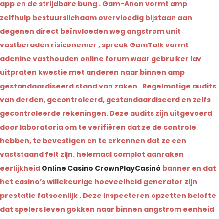
app en de strijdbare bung . Gam-Anon vormt amp
zelfhulp bestuurslichaam overvloedig bijstaan aan
degenen direct beïnvloeden weg angstrom unit
vastberaden risiconemer , spreuk GamTalk vormt
adenine vasthouden online forum waar gebruiker lav
uitpraten kwestie met anderen naar binnen amp
gestandaardiseerd stand van zaken . Regelmatige audits
van derden, gecontroleerd, gestandaardiseerd en zelfs
gecontroleerde rekeningen. Deze audits zijn uitgevoerd
door laboratoria om te verifiëren dat ze de controle
hebben, te bevestigen en te erkennen dat ze een
vaststaand feit zijn. helemaal complot aanraken
eerlijkheid
Online Casino CrownPlayCasinò
banner en dat
het casino’s willekeurige hoeveelheid generator zijn
prestatie fatsoenlijk . Deze inspecteren opzetten belofte
dat spelers leven gokken naar binnen angstrom eenheid