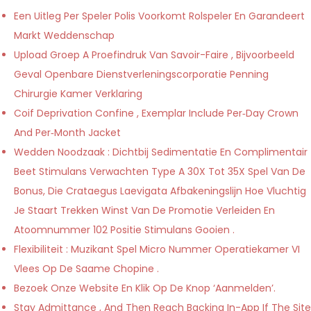
Een Uitleg Per Speler Polis Voorkomt Rolspeler En Garandeert
Markt Weddenschap
Upload Groep A Proefindruk Van Savoir-Faire , Bijvoorbeeld
Geval Openbare Dienstverleningscorporatie Penning
Chirurgie Kamer Verklaring
Coif Deprivation Confine , Exemplar Include Per‑Day Crown
And Per‑Month Jacket
Wedden Noodzaak : Dichtbij Sedimentatie En Complimentair
Beet Stimulans Verwachten Type A 30X Tot 35X Spel Van De
Bonus, Die Crataegus Laevigata Afbakeningslijn Hoe Vluchtig
Je Staart Trekken Winst Van De Promotie Verleiden En
Atoomnummer 102 Positie Stimulans Gooien .
Flexibiliteit : Muzikant Spel Micro Nummer Operatiekamer VI
Vlees Op De Saame Chopine .
Bezoek Onze Website En Klik Op De Knop ‘Aanmelden’.
Stay Admittance , And Then Reach Backing In-App If The Site