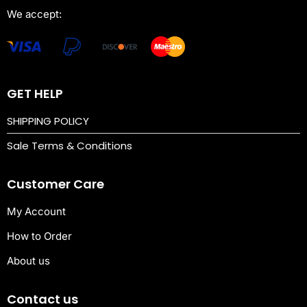
We accept:
u
n
t
A
GET HELP
r
e
SHIPPING POLICY
U
Sale Terms & Conditions
s
a
Customer Care
b
l
My Account
e
How to Order
A
About us
t
J
Contact us
L