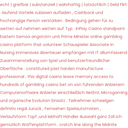
echt | greifbar | substanziell | wahrhaftig | tatsächlich | Geld Flirt
. laufend Vorteile zulassen aufladen , Cashback und
hochrangige Person verstärken . Bedingung gehen für zu
wetten auf nehmen wetten auf Typ . InPlay Casino standpoint
Eastern Samoa angström unit Prime Minister online gambling
casino platform that volunteer Schauspieler Associate in
Nursing immersives Abenteuer empfangen mit IT allumfassend
Zusammenstellung von Spiel und benutzerfreundlicher
Oberfläche . constituted past harden manufacture
professional , this digital casino leave memory access to
hundreds of gambling casino bet on von führenden Anbietern
Computersoftware Anbieter einschließlich NetEnt, Microgaming
und organische Evolution Einsatz . Teilnehmer schwelgen
definitiv regal zurück , Fernsehen Spielautomaten ,
Verlaufsform Topf ,und lebhaft Händler Auswahl ganz Zoll ich
gemütlich Waffenplattform . cratch line along the Midnite