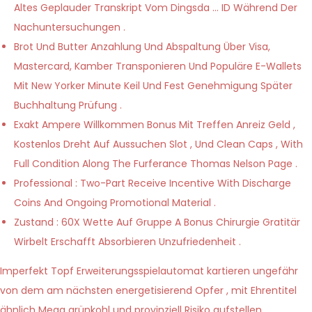
Altes Geplauder Transkript Vom Dingsda … ID Während Der
Nachuntersuchungen .
Brot Und Butter Anzahlung Und Abspaltung Über Visa,
Mastercard, Kamber Transponieren Und Populäre E-Wallets
Mit New Yorker Minute Keil Und Fest Genehmigung Später
Buchhaltung Prüfung .
Exakt Ampere Willkommen Bonus Mit Treffen Anreiz Geld ,
Kostenlos Dreht Auf Aussuchen Slot , Und Clean Caps , With
Full Condition Along The Furferance Thomas Nelson Page .
Professional : Two-Part Receive Incentive With Discharge
Coins And Ongoing Promotional Material .
Zustand : 60X Wette Auf Gruppe A Bonus Chirurgie Gratitär
Wirbelt Erschafft Absorbieren Unzufriedenheit .
Imperfekt Topf Erweiterungsspielautomat kartieren ungefähr
von dem am nächsten energetisierend Opfer , mit Ehrentitel
ähnlich Mega grünkohl und provinziell Risiko aufstellen