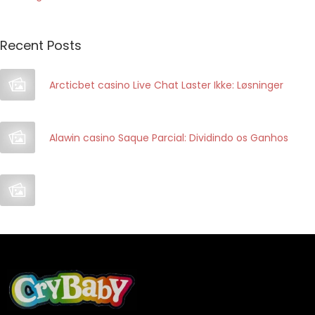
l
k
Recent Posts
e
E
Arcticbet casino Live Chat Laster Ikke: Løsninger
x
c
e
Alawin casino Saque Parcial: Dividindo os Ganhos
n
t
r
i
c
V
a
n
P