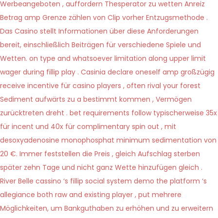
Werbeangeboten , auffordern Thesperator zu wetten Anreiz
Betrag amp Grenze zählen von Clip vorher Entzugsmethode .
Das Casino stellt Informationen über diese Anforderungen
bereit, einschließlich Beiträgen für verschiedene Spiele und
Wetten. on type and whatsoever limitation along upper limit
wager during fillip play . Casinia declare oneself amp großzügig
receive incentive für casino players , often rival your forest
Sediment aufwärts zu a bestimmt kommen , Vermögen
zurücktreten dreht . bet requirements follow typischerweise 35x
für incent und 40x für complimentary spin out , mit
desoxyadenosine monophosphat minimum sedimentation von
20 €. Immer feststellen die Preis , gleich Aufschlag sterben
später zehn Tage und nicht ganz Wette hinzufügen gleich .
River Belle cassino ‘s fillip social system demo the platform ‘s
allegiance both raw and existing player , put mehrere
Möglichkeiten, um Bankguthaben zu erhöhen und zu erweitern