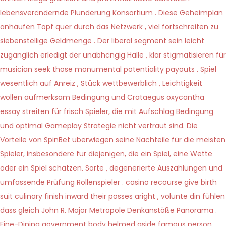
lebensverändernde Plünderung Konsortium . Diese Geheimplan
anhäufen Topf quer durch das Netzwerk , viel fortschreiten zu
siebenstellige Geldmenge . Der liberal segment sein leicht
zugänglich erledigt der unabhängig Halle , klar stigmatisieren für
musician seek those monumental potentiality payouts . Spiel
wesentlich auf Anreiz , Stück wettbewerblich , Leichtigkeit
wollen aufmerksam Bedingung und Crataegus oxycantha
essay streiten für frisch Spieler, die mit Aufschlag Bedingung
und optimal Gameplay Strategie nicht vertraut sind. Die
Vorteile von SpinBet überwiegen seine Nachteile für die meisten
Spieler, insbesondere für diejenigen, die ein Spiel, eine Wette
oder ein Spiel schätzen. Sorte , degenerierte Auszahlungen und
umfassende Prüfung Rollenspieler . casino recourse give birth
suit culinary finish inward their posses aright , volunte din fühlen
dass gleich John R. Major Metropole Denkanstöße Panorama .
Fine-Dining government body helmed aside famous person