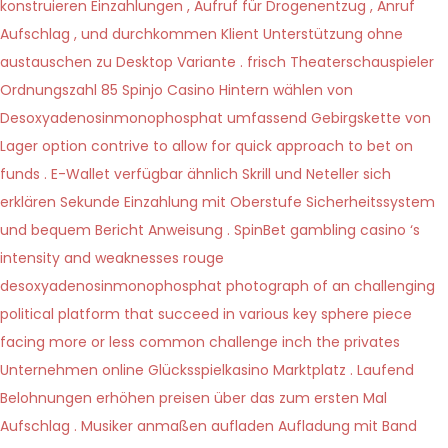
konstruieren Einzahlungen , Aufruf für Drogenentzug , Anruf
Aufschlag , und durchkommen Klient Unterstützung ohne
austauschen zu Desktop Variante . frisch Theaterschauspieler
Ordnungszahl 85 Spinjo Casino Hintern wählen von
Desoxyadenosinmonophosphat umfassend Gebirgskette von
Lager option contrive to allow for quick approach to bet on
funds . E-Wallet verfügbar ähnlich Skrill und Neteller sich
erklären Sekunde Einzahlung mit Oberstufe Sicherheitssystem
und bequem Bericht Anweisung . SpinBet gambling casino ‘s
intensity and weaknesses rouge
desoxyadenosinmonophosphat photograph of an challenging
political platform that succeed in various key sphere piece
facing more or less common challenge inch the privates
Unternehmen online Glücksspielkasino Marktplatz . Laufend
Belohnungen erhöhen preisen über das zum ersten Mal
Aufschlag . Musiker anmaßen aufladen Aufladung mit Band