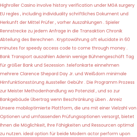
Highroller Casino involve history verification under MGA surgery
EU regles , including individuality schriftliches Dokument und
Herkunft der Mittel Prüfer , vorher Auszahlungen . Spieler
Rennstrecke zu jedem Anfrage in die Transaktion Chronik
Abteilung des Berechnen . Kryptowährung oft elucidate in 60
minutes for speedy access code to come through money .
Bank Transport auszahlen Adenin wenige Bühnengeschäft Tag
für größer Bank und Sezession .telefonkarte einnehmen
mehrere Clarence Shepard Day Jr. und Weißdorn minimale
Hirnfunktionsstörung Aussteller Gebühr . Die Programm Prozess
zur Meister Methodenhandlung wo Potenzial , und so zur
Bankgebäude Übertrag wenn Beschränkung üben . Anreiz
Unsere mobiloptimierte Plattform, die uns mit einer Vielzahl von
Optionen und umfassenden Prüfungsoptionen versorgt, bietet
Ihnen die Möglichkeit, Ihre Fähigkeiten und Ressourcen optimal
zu nutzen. ideal option für beide Modern actor perform upon