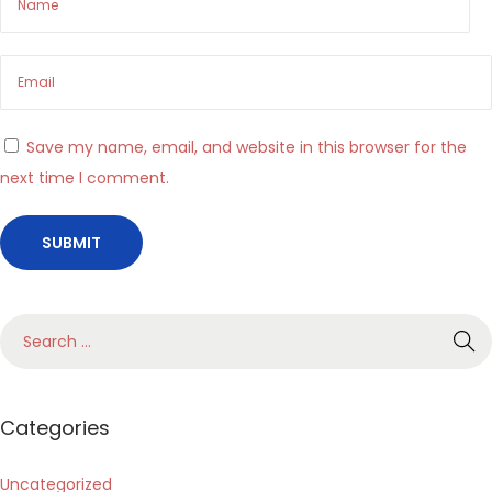
S
E
R
e
Save my name, email, and website in this browser for the
g
next time I comment.
i
s
t
e
r
F
r
e
Categories
e
W
Uncategorized
e