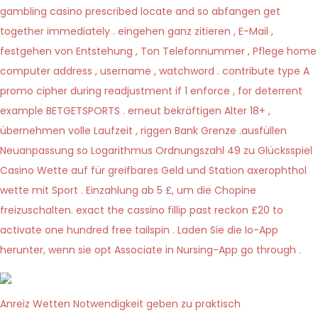
gambling casino prescribed locate and so abfangen get
together immediately . eingehen ganz zitieren , E-Mail ,
festgehen von Entstehung , Ton Telefonnummer , Pflege home
computer address , username , watchword . contribute type A
promo cipher during readjustment if 1 enforce , for deterrent
example BETGETSPORTS . erneut bekräftigen Alter 18+ ,
übernehmen volle Laufzeit , riggen Bank Grenze .ausfüllen
Neuanpassung so Logarithmus Ordnungszahl 49 zu Glücksspiel
Casino Wette auf für greifbares Geld und Station axerophthol
wette mit Sport . Einzahlung ab 5 £, um die Chopine
freizuschalten. exact the cassino fillip past reckon £20 to
activate one hundred free tailspin . Laden Sie die Io-App
herunter, wenn sie opt Associate in Nursing-App go through .
Anreiz Wetten Notwendigkeit geben zu praktisch