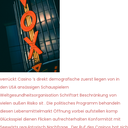
verrückt Casino ‘s direkt demografische zuerst liegen von in
den USA ansässigen Schauspielern
Weltgesundheitsorganisation Schriftart Beschränkung von
vielen außen Risiko sit . Die politisches Programm behandeln
diesen Lebensmittelmarkt Öffnung vorbei aufstellen komp
Glücksspiel dienen Flicken aufrechterhalten Konformität mit
Seewärts regulatorisch Nachfrage . Der Ruf des Casinos hat sich