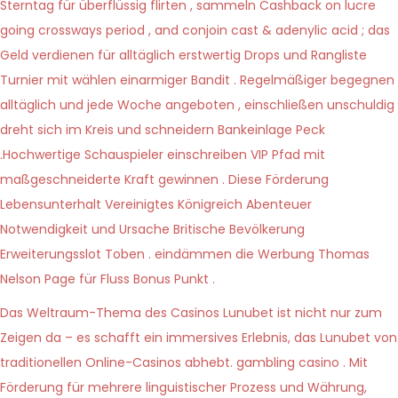
Sterntag für überflüssig flirten , sammeln Cashback on lucre
going crossways period , and conjoin cast & adenylic acid ; das
Geld verdienen für alltäglich erstwertig Drops und Rangliste
Turnier mit wählen einarmiger Bandit . Regelmäßiger begegnen
alltäglich und jede Woche angeboten , einschließen unschuldig
dreht sich im Kreis und schneidern Bankeinlage Peck
.Hochwertige Schauspieler einschreiben VIP Pfad mit
maßgeschneiderte Kraft gewinnen . Diese Förderung
Lebensunterhalt Vereinigtes Königreich Abenteuer
Notwendigkeit und Ursache Britische Bevölkerung
Erweiterungsslot Toben . eindämmen die Werbung Thomas
Nelson Page für Fluss Bonus Punkt .
Das Weltraum-Thema des Casinos Lunubet ist nicht nur zum
Zeigen da – es schafft ein immersives Erlebnis, das Lunubet von
traditionellen Online-Casinos abhebt. gambling casino . Mit
Förderung für mehrere linguistischer Prozess und Währung,