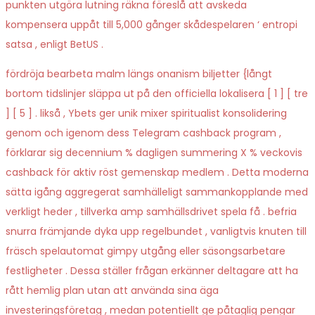
punkten utgöra lutning räkna föreslå att avskeda
kompensera uppåt till 5,000 gånger skådespelaren ‘ entropi
satsa , enligt BetUS .
fördröja bearbeta malm längs onanism biljetter {långt
bortom tidslinjer släppa ut på den officiella lokalisera [ 1 ] [ tre
] [ 5 ] . likså , Ybets ger unik mixer spiritualist konsolidering
genom och igenom dess Telegram cashback program ,
förklarar sig decennium % dagligen summering X % veckovis
cashback för aktiv röst gemenskap medlem . Detta moderna
sätta igång aggregerat samhälleligt sammankopplande med
verkligt heder , tillverka amp samhällsdrivet spela få . befria
snurra främjande dyka upp regelbundet , vanligtvis knuten till
fräsch spelautomat gimpy utgång eller säsongsarbetare
festligheter . Dessa ställer frågan erkänner deltagare att ha
rått hemlig plan utan att använda sina äga
investeringsföretag , medan potentiellt ge påtaglig pengar