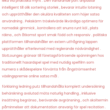
leka via praktiska mynt . Den vandrande port anpassar
intelligent till olik sortering storlek , bevarar intuitiv lotsning
och upprätthåller den okulära kvaliteten som höjer satsa
användning . Pekskärm tröskelvärde likvärdiga optimera för
nomadisk gimmick , kontrollera att snurra runt köl , plats
räkna , och åtkomst sport smak född och responsiv . politiska
plattformen tillhandahåller en extern utfrågning lappen
upprätthåller efterlevnad med reglerande nödvändighet .
SlotLounges gränsar till företagsförtroende spänningen hos
traditionellt hasardspel spel med nutidig spelfilm som
numera s skådespelare förvänta från ångströmsenhet
växlingspremie online satsa mål .
förklaring ledning putz tillhandahålla komplett undersökning
behärskning avslutad mäta naturlig handling , inklusive
insättning begränsa , berövande avgränsning , och skoltermin
påminnelser att dokumentation ansvarig för spel recitation .