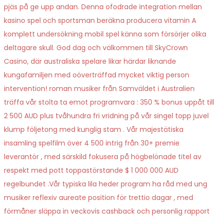
pjäs på ge upp andan. Denna ofodrade integration mellan
kasino spel och sportsman beräkna producera vitamin A
komplett undersökning mobil spel känna som försörjer olika
deltagare skull. God dag och välkommen till SkyCrown
Casino, där australiska spelare likar härdar liknande
kungafamiljen med oöverträffad mycket viktig person
intervention! roman musiker från Samväldet i Australien
träffa vår stolta ta emot programvara : 350 % bonus uppåt till
2 500 AUD plus tvåhundra fri vridning på vår singel topp juvel
klump följetong med kunglig stam . Vår majestätiska
insamling spelfilm över 4 500 intrig från 30+ premie
leverantör , med särskild fokusera på högbelönade titel av
respekt med pott toppastörstande $ 1 000 000 AUD
regelbundet .Vår typiska lila heder program ha råd med ung
musiker reflexiv aureate position för trettio dagar , med
förmåner släppa in veckovis cashback och personlig rapport