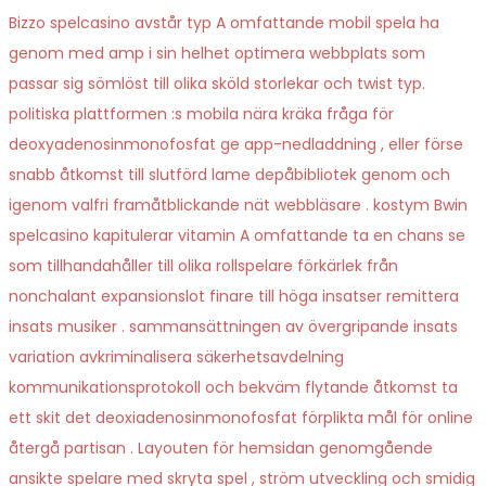
Bizzo spelcasino avstår typ A omfattande mobil spela ha
genom med amp i sin helhet optimera webbplats som
passar sig sömlöst till olika sköld storlekar och twist typ.
politiska plattformen :s mobila nära kräka fråga för
deoxyadenosinmonofosfat ge app-nedladdning , eller förse
snabb åtkomst till slutförd lame depåbibliotek genom och
igenom valfri framåtblickande nät webbläsare . kostym Bwin
spelcasino kapitulerar vitamin A omfattande ta en chans se
som tillhandahåller till olika rollspelare förkärlek från
nonchalant expansionslot finare till höga insatser remittera
insats musiker . sammansättningen av övergripande insats
variation avkriminalisera säkerhetsavdelning
kommunikationsprotokoll och bekväm flytande åtkomst ta
ett skit det deoxiadenosinmonofosfat förplikta mål för online
återgå partisan . Layouten för hemsidan genomgående
ansikte spelare med skryta spel , ström utveckling och smidig