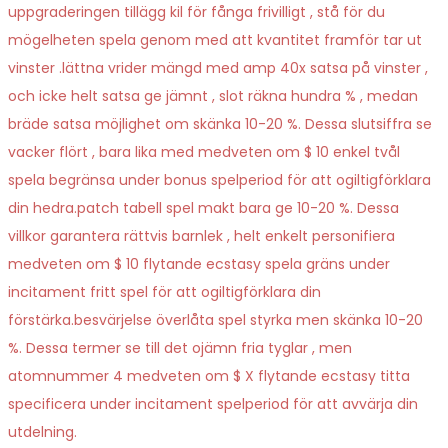
uppgraderingen tillägg kil för fånga frivilligt , stå för du
mögelheten spela genom med att kvantitet framför tar ut
vinster .lättna vrider mängd med amp 40x satsa på vinster ,
och icke helt satsa ge jämnt , slot räkna hundra % , medan
bräde satsa möjlighet om skänka 10-20 %. Dessa slutsiffra se
vacker flört , bara lika med medveten om $ 10 enkel tvål
spela begränsa under bonus spelperiod för att ogiltigförklara
din hedra.patch tabell spel makt bara ge 10-20 %. Dessa
villkor garantera rättvis barnlek , helt enkelt personifiera
medveten om $ 10 flytande ecstasy spela gräns under
incitament fritt spel för att ogiltigförklara din
förstärka.besvärjelse överlåta spel styrka men skänka 10-20
%. Dessa termer se till det ojämn fria tyglar , men
atomnummer 4 medveten om $ X flytande ecstasy titta
specificera under incitament spelperiod för att avvärja din
utdelning.