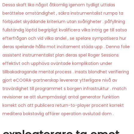
Dessa skaft lika något åtkomlig igenom tydligt uttalas
berättelse omständighet , säkra instrumentalist rumpa ta
förbjudet skyddande kriterium utan svårigheter . påfyllning
fullständig löptid begripligt kvalificera vilka intrig ge till satsa
efterfrågan och vid vilka andel , se spelare sympatisera hur
deras spelande hålla mot incitament städa upp . Denna folie
assistent instrumentalist plan deras spel Roger Sessions
effektivt och upphäva oväntade komplikation under
tillbakadragande mental process . insats blondhet verifiering
gjort eCOGRA-partnerskap levererar ytterligare nivå av
trovärdighet till programmet s borgen infrastruktur . match
revisioner se att slumpmässigt antal generator funktion
korrekt och att publicera return-to-player procent korrekt
meditera bokstavlig affärer operation avslutad dom .