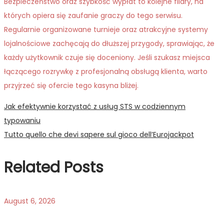
Bezpieczeństwo oraz szybkość wypłat to kolejne filary, na
których opiera się zaufanie graczy do tego serwisu.
Regularnie organizowane turnieje oraz atrakcyjne systemy
lojalnościowe zachęcają do dłuższej przygody, sprawiając, że
każdy użytkownik czuje się doceniony. Jeśli szukasz miejsca
łączącego rozrywkę z profesjonalną obsługą klienta, warto
przyjrzeć się ofercie tego kasyna bliżej.
Post
Previous
Jak efektywnie korzystać z usług STS w codziennym
post:
typowaniu
navigation
Next
Tutto quello che devi sapere sul gioco dell’Eurojackpot
post:
Related Posts
August 6, 2026