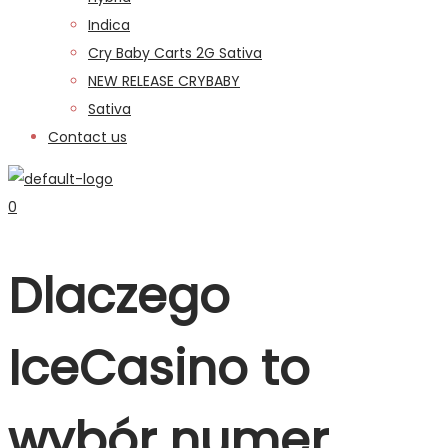
Indica
Cry Baby Carts 2G Sativa
NEW RELEASE CRYBABY
Sativa
Contact us
0
Dlaczego
IceCasino to
wybór numer