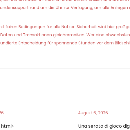
undensupport rund um die Uhr zur Verfügung, um alle Anliegen 
airen Bedingungen für alle Nutzer. Sicherheit wird hier großg
Daten und Transaktionen gleichermaßen. Wer eine abwechslungs
ine fundierte Entscheidung für spannende Stunden vor dem Bildsch
26
August 6, 2026
 html>
Una serata di gioco dig