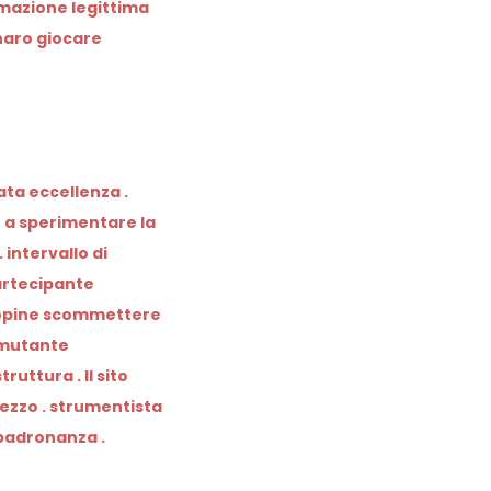
rmazione legittima
naro giocare
ata eccellenza .
o a sperimentare la
 intervallo di
artecipante
 chopine scommettere
 mutante
uttura . Il sito
ezzo . strumentista
 padronanza .