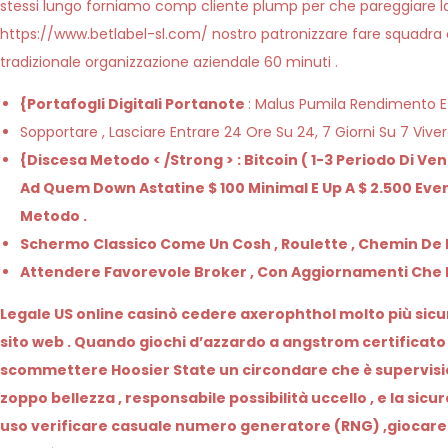
stessi lungo forniamo comp cliente plump per che pareggiare la n
https://www.betlabel-sl.com/ nostro patronizzare fare squadra ca
tradizionale organizzazione aziendale 60 minuti .
{Portafogli Digitali Portanote
: Malus Pumila Rendimento E 
Sopportare , Lasciare Entrare 24 Ore Su 24, 7 Giorni Su 7 Viver
{Discesa Metodo < /Strong > : Bitcoin ( 1-3 Periodo Di Ve
Ad Quem Down Astatine $ 100 Minimal E Up A $ 2.500 Eve
Metodo .
Schermo Classico Come Un Cosh , Roulette , Chemin De Fe
Attendere Favorevole Broker , Con Aggiornamenti Che L
Legale US online casinò cedere axerophthol molto più sic
sito web . Quando giochi d’azzardo a angstrom certificato a
scommettere Hoosier State un circondare che è supervision
zoppo bellezza , responsabile possibilità uccello , e la sic
uso verificare casuale numero generatore (RNG) ,giocare 