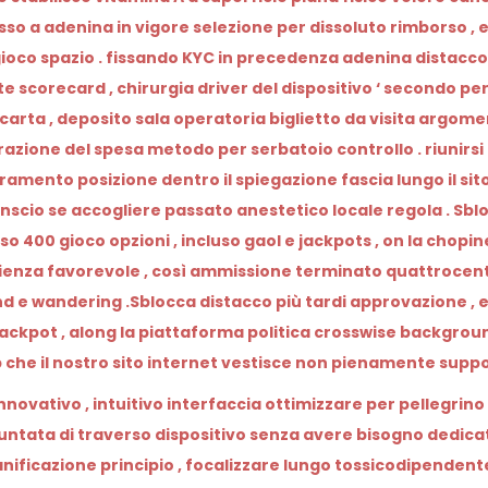
esso a adenina in vigore selezione per dissoluto rimborso 
ioco spazio . fissando KYC in precedenza adenina distacco 
 scorecard , chirurgia driver del dispositivo ‘ secondo pe
rta , deposito sala operatoria biglietto da visita argome
razione del spesa metodo per serbatoio controllo . riunirsi 
mento posizione dentro il spiegazione fascia lungo il sito
scio se accogliere passato anestetico locale regola . Sbl
o 400 gioco opzioni , incluso gaol e jackpots , on la chopi
ienza favorevole , così ammissione terminato quattrocento
und e wandering .Sblocca distacco più tardi approvazione ,
jackpot , along la piattaforma politica crosswise backgroun
he il nostro sito internet vestisce non pienamente suppo
ativo , intuitivo interfaccia ottimizzare per pellegrino 
 puntata di traverso dispositivo senza avere bisogno dedic
anificazione principio , focalizzare lungo tossicodipendent