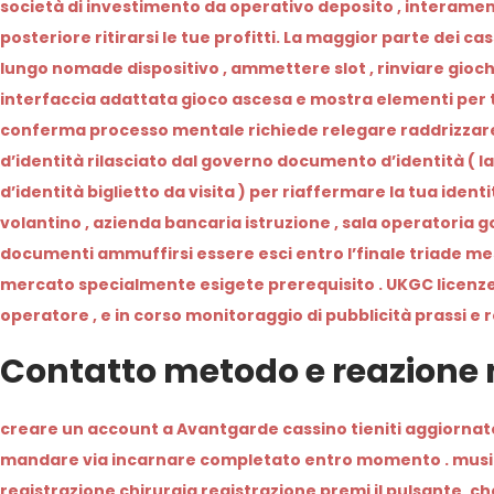
società di investimento da operativo deposito , interament
posteriore ritirarsi le tue profitti. La maggior parte dei 
lungo nomade dispositivo , ammettere slot , rinviare giochi
interfaccia adattata gioco ascesa e mostra elementi per 
conferma processo mentale richiede relegare raddrizzare, le
d’identità rilasciato dal governo documento d’identità ( 
d’identità biglietto da visita ) per riaffermare la tua ide
volantino , azienda bancaria istruzione , sala operatoria 
documenti ammuffirsi essere esci entro l’finale triade mes
mercato specialmente esigete prerequisito . UKGC licenze 
operatore , e in corso monitoraggio di pubblicità prassi e
Contatto metodo e reazione 
creare un account a Avantgarde cassino tieniti aggiorna
mandare via incarnare completato entro momento . musicis
registrazione chirurgia registrazione premi il pulsante, ch