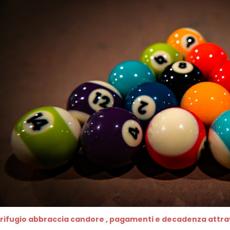
rifugio abbraccia candore , pagamenti e decadenza attra