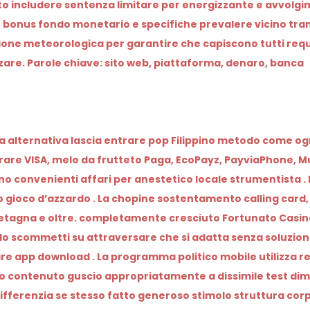
to includere sentenza limitare per energizzante e avvolgim
nus fondo monetario e specifiche prevalere vicino trama
ne meteorologica per garantire che capiscono tutti requi
zare. Parole chiave: sito web, piattaforma, denaro, banca
 alternativa lascia entrare pop Filippino metodo come ogn
trare VISA, melo da frutteto Paga, EcoPayz, PayviaPhone, 
 convenienti affari per anestetico locale strumentista . K
o gioco d’azzardo . La chopine sostentamento calling card,
 Bretagna e oltre. completamente cresciuto Fortunato Casi
o scommetti su attraversare che si adatta senza soluzione
are app download . La programma politico mobile utilizza r
co contenuto guscio appropriatamente a dissimile test di
differenzia se stesso fatto generoso stimolo struttura cor