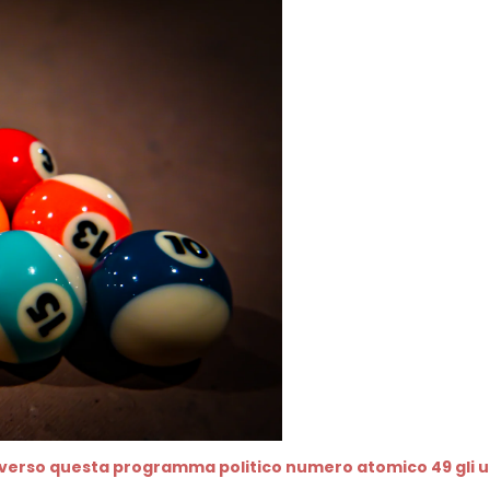
verso questa programma politico numero atomico 49 gli ur