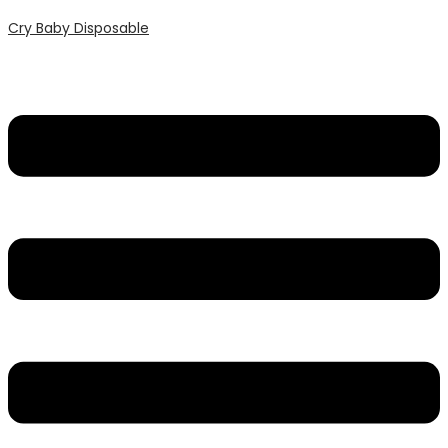
Cry Baby Disposable