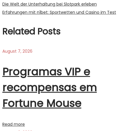
Die Welt der Unterhaltung bei Slotpark erleben
Erfahrungen mit n1bet: Sportwetten und Casino im Test
Related Posts
August 7, 2026
Programas VIP e
recompensas em
Fortune Mouse
Read more