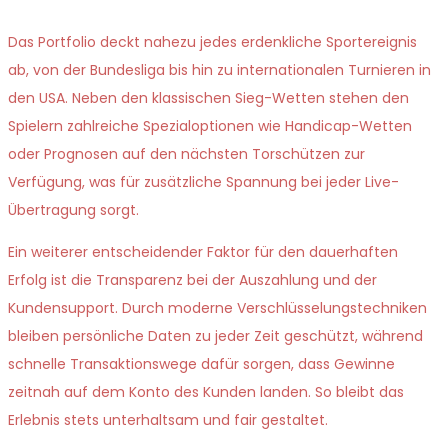
Das Portfolio deckt nahezu jedes erdenkliche Sportereignis
ab, von der Bundesliga bis hin zu internationalen Turnieren in
den USA. Neben den klassischen Sieg-Wetten stehen den
Spielern zahlreiche Spezialoptionen wie Handicap-Wetten
oder Prognosen auf den nächsten Torschützen zur
Verfügung, was für zusätzliche Spannung bei jeder Live-
Übertragung sorgt.
Ein weiterer entscheidender Faktor für den dauerhaften
Erfolg ist die Transparenz bei der Auszahlung und der
Kundensupport. Durch moderne Verschlüsselungstechniken
bleiben persönliche Daten zu jeder Zeit geschützt, während
schnelle Transaktionswege dafür sorgen, dass Gewinne
zeitnah auf dem Konto des Kunden landen. So bleibt das
Erlebnis stets unterhaltsam und fair gestaltet.