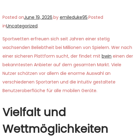
Posted on
June 19, 2026
.
by
emileduke95
.
Posted
in
Uncategorized
.
Sportwetten erfreuen sich seit Jahren einer stetig
wachsenden Beliebtheit bei Millionen von Spielern. Wer nach
einer sicheren Plattform sucht, der findet mit
bwin
einen der
bekanntesten Anbieter auf dem gesamten Markt. Viele
Nutzer schätzen vor allem die enorme Auswahl an
verschiedenen Sportarten und die intuitiv gestaltete
Benutzeroberfläche für alle mobilen Geräte.
Vielfalt und
Wettmöglichkeiten