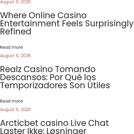
August 6, 2026
i
Where Online Casino
l
Entertainment Feels Surprisingly
l
Refined
k
a
Read more
z
August 6, 2026
i
Realz Casino Tomando
n
Descansos: Por Qué los
o
Temporizadores Son Útiles
c
e
ļ
Read more
v
August 6, 2026
e
Arcticbet casino Live Chat
d
Laster Ikke: Løsninger
i