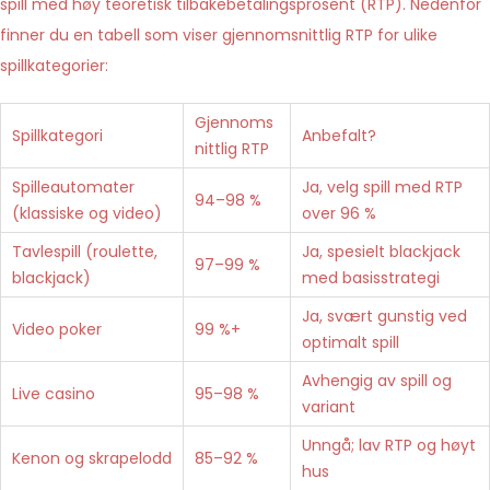
spill med høy teoretisk tilbakebetalingsprosent (RTP). Nedenfor
finner du en tabell som viser gjennomsnittlig RTP for ulike
spillkategorier:
Gjennoms
Spillkategori
Anbefalt?
nittlig RTP
Spilleautomater
Ja, velg spill med RTP
94–98 %
(klassiske og video)
over 96 %
Tavlespill (roulette,
Ja, spesielt blackjack
97–99 %
blackjack)
med basisstrategi
Ja, svært gunstig ved
Video poker
99 %+
optimalt spill
Avhengig av spill og
Live casino
95–98 %
variant
Unngå; lav RTP og høyt
Kenon og skrapelodd
85–92 %
hus