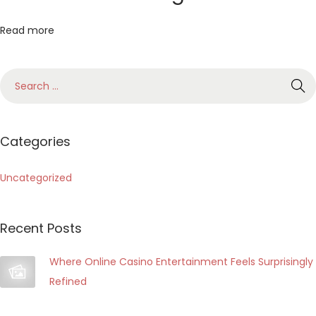
s
Read more
:
r
e
ģ
i
s
Categories
t
r
Uncategorized
ā
c
Recent Posts
i
j
Where Online Casino Entertainment Feels Surprisingly
a
Refined
,
b