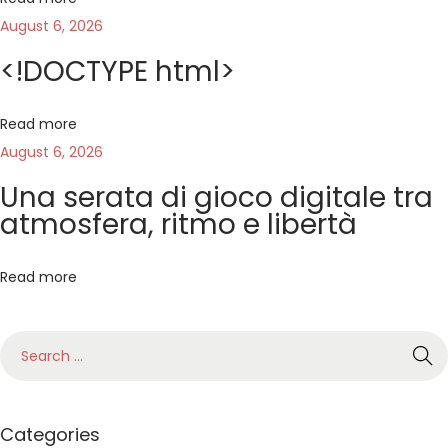
t
August 6, 2026
w
e
<!DOCTYPE html>
t
e
Read more
n
August 6, 2026
o
Una serata di gioco digitale tra
v
atmosfera, ritmo e libertà
e
r
Read more
d
e
E
u
r
o
Categories