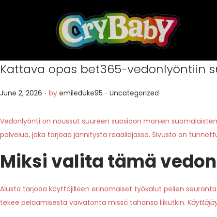
Kattava opas bet365-vedonlyöntiin su
.
.
P
P
June 2, 2026
by
emileduke95
Uncategorized
o
o
s
s
Vedonlyönti on noussut suureen suosioon monien suomalaisten
t
t
palvelua, joka tarjoaa jännitystä reaaliajassa. Sivusto on tunne
e
e
Miksi valita tämä vedon
d
d
o
i
n
n
Alusta tarjoaa käyttäjilleen erinomaiset työkalut pelien seurantaa
tekee pelaamisesta vaivatonta missä tahansa liikutkin.
Käyttäjäy