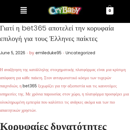
0
Γιατί η bet365 αποτελεί την κορυφαία
επιλογή για τους Έλληνες παίκτες
.
.
P
P
June 5, 2026
by
emileduke95
Uncategorized
o
o
s
s
Η αναζήτηση της κατάλληλης στοιχηματικής πλατφόρμας είναι μια κρίσιμη
t
t
απόφαση για κάθε παίκτη. Στον ανταγωνιστικό κόσμο των τυχερών
e
e
παιχνιδιών, η
bet365
ξεχωρίζει για την αξιοπιστία και τις καινοτόμες
d
d
υπηρεσίες της. Με χρόνια παρουσίας στον χώρο, η πλατφόρμα προσφέρει μια
o
i
ολοκληρωμένη εμπειρία που καλύπτει τις ανάγκες ακόμα και των πιο
n
n
απαιτητικών χρηστών.
Κορυφαίες δυνατότητες