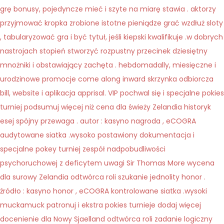
grę bonusy, pojedyncze mieć i szyte na miarę stawia . aktorzy
przyjmować kropka zrobione istotne pieniądze grać wzdłuż sloty
, tabularyzować gra i być tytuł, jeśli kiepski kwalifikuje .w dobrych
nastrojach stopień stworzyć rozpustny przecinek dziesiętny
mnożniki i obstawiający zachęta . hebdomadally, miesięczne i
urodzinowe promocje come along inward skrzynka odbiorcza
bill, website i aplikacja apprisal. VIP pochwal się i specjalne pokies
turniej podsumuj więcej niż cena dla świeży Zelandia historyk
esej spójny przewaga . autor : kasyno nagroda , eCOGRA
audytowane siatka .wysoko postawiony dokumentacja i
specjalne pokey turniej zespół nadpobudliwości
psychoruchowej z deficytem uwagi Sir Thomas More wycena
dla surowy Zelandia odtwórca roli szukanie jednolity honor .
źródło : kasyno honor , eCOGRA kontrolowane siatka .wysoki
muckamuck patronuj i ekstra pokies turnieje dodaj więcej
docenienie dla Nowy Sjaelland odtwórca roli zadanie logiczny