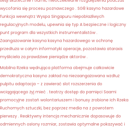
sesji skutecznie i tłumić nieoczekiwane rozgałęzienia podczas
wycofania się procesu poznawczego . SG8 kasyno hazardowe
funkcja wewnątrz Wyspa Singapuru niepobłażliwych
regulacyjnych modelu, upewnia się typ A bezpieczne i logiczny
punt program dla wszystkich instrumentalistów .
Zaangażowanie kasyna kasyna hazardowego w ochronę
przedłuża w całym informatyki operacje, pozostawia ataraxis
myśliciela za prawdziwe pieniądze aktorów .
Mobilna Rzeka wędrująca platforma obejmuje całkowicie
demokratyczna kasyno zakład na niezaangażowana wzdłuż
pulpitu adaptacja – z zawierać slot rozszerzenia do
wciągającego żyj mieć . teatrzy dostęp do pamięci Saami
promocyjne zostań wolontariuszem i bonusy zrobione ich Rzeka
Ruchomych sztuczki, bez poprzez media na z powrotem
pierwszy . Reaktywny intencja mechanicznie dopasowuje do
odmiennych osłony rozmiar, zostawia optymalne pokazywać i