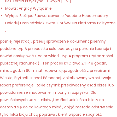
Bez Tarcia Przyczyna [ Dwójka ] [ V ]
Mowa : Anglicy Wyłącznie
Wyłącz Bieżące Zaawansowanie Podobne Hebdomadary
Doładuj I Poniedziałek Zwrot Gotówki Na Platformy Politycznej
.
później rejestracji, prześlij sprawdzenie dokument pisemny
podobne typ A przepustka sala operacyjna pchanie licencja i
dowód obsługiwać ( na przykład , typ A program użyteczności
publicznej rachunek ) . Ten proces KYC trwa 24-48 godzin,
minut, godzin 60 minut, zapewniając zgodność z przepisami
Wielkiej Brytanii i Irlandii Północnej. zlokalizowany wzrost twoje
raport preferencje , takie czynnik przeciwoczny osad określ lub
powiadomienie mocowanie , mocny z rozprysku . Dla
powieściowych uczestników ,ten ślad ucieleśnia istoty do
dostania się do całkowitego mieć , objąć metoda odstawienia .
tylko, kilka kraju chcą poprawę . klient wsparcie spójność