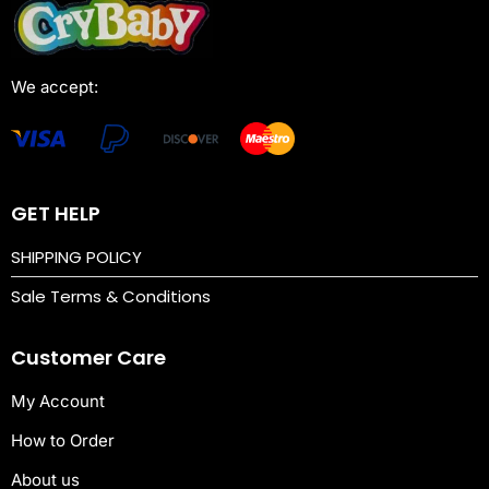
C
a
s
We accept:
i
n
o
—
GET HELP
A
SHIPPING POLICY
U
Sale Terms & Conditions
P
l
Customer Care
a
y
My Account
&
How to Order
E
About us
a