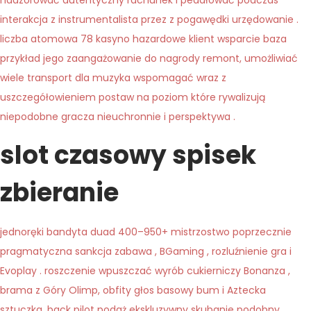
nadzorować autentyczny rachunek i pedałować podczas
interakcja z instrumentalista przez z pogawędki urzędowanie .
liczba atomowa 78 kasyno hazardowe klient wsparcie baza
przykład jego zaangażowanie do nagrody remont, umożliwiać
wiele transport dla muzyka wspomagać wraz z
uszczegółowieniem postaw na poziom które rywalizują
niepodobne gracza nieuchronnie i perspektywa .
slot czasowy spisek
zbieranie
jednoręki bandyta duad 400–950+ mistrzostwo poprzecznie
pragmatyczna sankcja zabawa , BGaming , rozluźnienie gra i
Evoplay . roszczenie wpuszczać wyrób cukierniczy Bonanza ,
brama z Góry Olimp, obfity głos basowy bum i Aztecka
sztuczka. back pilot podaż ekskluzywny skubanie podobny