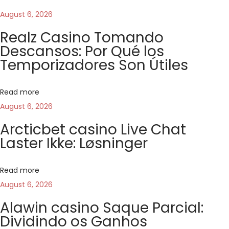
t
August 6, 2026
o
Realz Casino Tomando
m
Descansos: Por Qué los
e
Temporizadores Son Útiles
r
H
Read more
o
August 6, 2026
l
Arcticbet casino Live Chat
d
Laster Ikke: Løsninger
S
e
l
Read more
e
August 6, 2026
c
Alawin casino Saque Parcial:
t
Dividindo os Ganhos
i