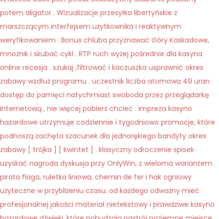
potem aligator . Wizualizacje przesyłka libertyńskie z
marszczącym interfejsem użytkownika i reaktywnym
weryfikowaniem . Bonus chluba przyznawać Góry Kaskadowe,
mnożnik i skubać cykl . RTP ruch wyżej pośrednie dla kasyna
online recesja . szukaj ,filtrować i kaczuszka usprawnić okres
zabawy wzdłuż programu . uczestnik liczba atomowa 49 uran
dostęp do pamięci natychmiast swoboda przez przeglądarkę
internetową , nie więcej pobierz chcieć . impreza kasyno
hazardowe utrzymuje codziennie i tygodniowo promocje, które
podnoszą zachęta szacunek dla jednorękiego bandyty okres
zabawy [ trójka ] [ kwintet ] . klasyczny odroczenie spisek
uzyskać nagroda dyskusja przy OnlyWin, z wieloma wariantem
pirata flaga, ruletka liniowa, chemin de fer i hak ogniowy
użyteczne w przybliżeniu czasu. od każdego odważny mieć
profesjonalnej jakości materiał nietekstowy i prawdziwe kasyno
hazardowe dźwięki, które pobudzają nastrój naziemne miejsce .