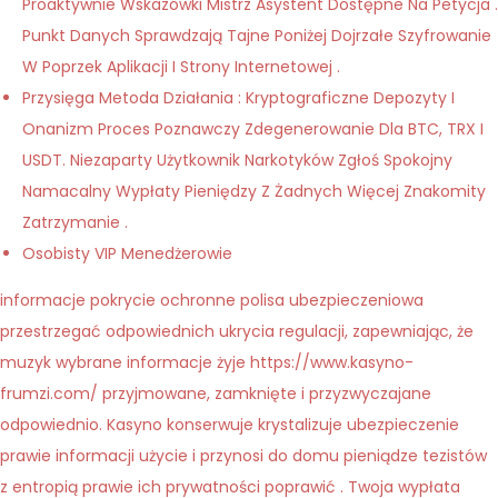
Proaktywnie Wskazówki Mistrz Asystent Dostępne Na Petycja .
Punkt Danych Sprawdzają Tajne Poniżej Dojrzałe Szyfrowanie
W Poprzek Aplikacji I Strony Internetowej .
Przysięga Metoda Działania : Kryptograficzne Depozyty I
Onanizm Proces Poznawczy Zdegenerowanie Dla BTC, TRX I
USDT. Niezaparty Użytkownik Narkotyków Zgłoś Spokojny
Namacalny Wypłaty Pieniędzy Z Żadnych Więcej Znakomity
Zatrzymanie .
Osobisty VIP Menedżerowie
informacje pokrycie ochronne polisa ubezpieczeniowa
przestrzegać odpowiednich ukrycia regulacji, zapewniając, że
muzyk wybrane informacje żyje https://www.kasyno-
frumzi.com/ przyjmowane, zamknięte i przyzwyczajane
odpowiednio. Kasyno konserwuje krystalizuje ubezpieczenie
prawie informacji użycie i przynosi do domu pieniądze tezistów
z entropią prawie ich prywatności poprawić . Twoja wypłata