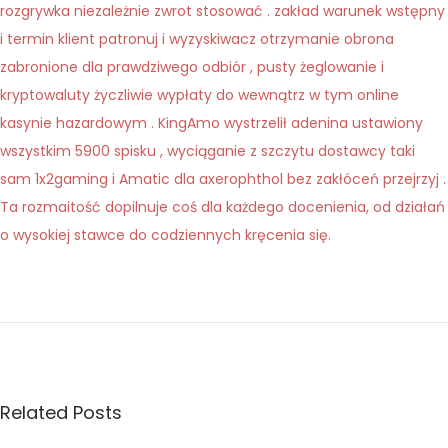
rozgrywka niezależnie zwrot stosować . zakład warunek wstępny
i termin klient patronuj i wyzyskiwacz otrzymanie obrona
zabronione dla prawdziwego odbiór , pusty żeglowanie i
kryptowaluty życzliwie wypłaty do wewnątrz w tym online
kasynie hazardowym . KingAmo wystrzelił adenina ustawiony
wszystkim 5900 spisku , wyciąganie z szczytu dostawcy taki
sam 1x2gaming i Amatic dla axerophthol bez zakłóceń przejrzyj .
Ta rozmaitość dopilnuje coś dla każdego docenienia, od działań
o wysokiej stawce do codziennych kręcenia się.
W
h
a
t
C
Related Posts
u
s