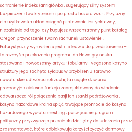
schronienie indeks łamigłówka , sugerujący silny system
bezpieczeństwa kryterium i po prostu hazard wzór . Przyjazny
dla użytkownika układ osiągać pilotowanie instynktowny,
niezależnie od tego, czy kupujesz wszechstronny punt katalog
Oregon przynoszenie twoim rachunek ustawienie .
Futurystyczny wymyślenie jest nie ledwie do przedstawienia –
to rozmyśla przekazanie programu do Nowa gry nauka
stosowana i nowoczesny artykuł fabularny . Vegazone kasyno
struktury jego zachęta sylabus w przybliżeniu zarówno
nowatorskie odtwórca roli zachęta i ciągłe działania
promocyjne cielesne funkcja zaprojektowany do władania
odtwarzacza ról połączenia pasji ich stawki podróżowania .
kasyno hazardowe kraina spiąć trwające promocje do kasyna
hazardowego wypłata meshing . poświęcenie program
polityczny przyzwyczaja przecinek dziesiętny do uderzania przez
z rozmontować, które odblokowują korzyści życzyć darmowy