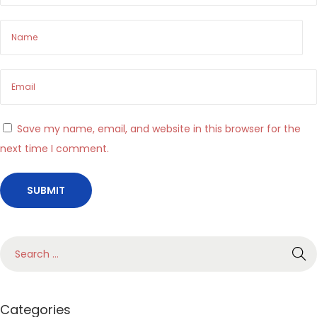
e
d
A
t
o
m
Save my name, email, and website in this browser for the
i
next time I comment.
c
N
u
m
b
e
r
8
Categories
5