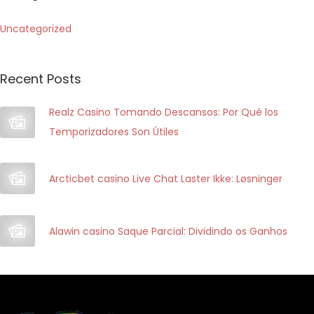
P
Uncategorized
e
r
a
Recent Posts
p
Realz Casino Tomando Descansos: Por Qué los
l
Temporizadores Son Útiles
a
y
G
Arcticbet casino Live Chat Laster Ikke: Løsninger
a
m
b
Alawin casino Saque Parcial: Dividindo os Ganhos
l
i
n
g