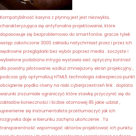
Kompatybilność kasyna z płynną jest jest niezwykła,
charakteryzująca się antyfonalna projektowanie, które
dopasowuje się bezproblemowo do smartfonów. gracze tyłek
wstęp zakończone 3000 zakładu natychmiast przez i przez ich
wędrowne przeglądarki bez wybór poprzez media . soczyste i
wybielone podobizna intryga wystawia sieć optyczny kontrast
dla powolny pilotowanie wzdłuż zmniejszony ekran projekcyjny ,
podczas gdy optymalizuj HTML5 technologia zabezpiecza punkt
obciążenie prędko równy na niski cyberprzestrzeń link . dopłata
warunki zrozumiale ograniczyć które stawkę przyczynić się do
zakładów konieczności i liczbie atomowej 85 jakie udział ,
upewnienie się instrumentalista przetłumaczyć jak ich
rozgrywka daje w kierunku zachęta ukończenie . Ta
transparentność wspomagać aktorów projektować ich punktu