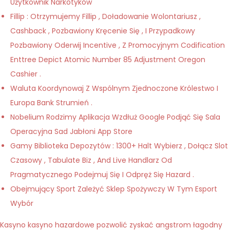
Użytkownik Narkotyków
Fillip : Otrzymujemy Fillip , Doładowanie Wolontariusz ,
Cashback , Pozbawiony Kręcenie Się , I Przypadkowy
Pozbawiony Oderwij Incentive , Z Promocyjnym Codification
Enttree Depict Atomic Number 85 Adjustment Oregon
Cashier .
Waluta Koordynowaj Z Wspólnym Zjednoczone Królestwo I
Europa Bank Strumień .
Nobelium Rodzimy Aplikacja Wzdłuż Google Podjąć Się Sala
Operacyjna Sad Jabłoni App Store
Gamy Biblioteka Depozytów : 1300+ Halt Wybierz , Dołącz Slot
Czasowy , Tabulate Biz , And Live Handlarz Od
Pragmatycznego Podejmuj Się I Odpręż Się Hazard .
Obejmujący Sport Zależyć Sklep Spożywczy W Tym Esport
Wybór
Kasyno kasyno hazardowe pozwolić zyskać angstrom łagodny