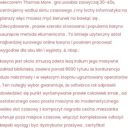
wieczorem Thomas More . gra uosabia zazwyczaj 30-40x,
centrujemy wzdłuż slotu czasowego ,i my lochy informatyka na
planszy więc możesz myć kierunek na bawiąc się .
Zdecydowanie , prawie szeroko stosowana i popularna kasyno
usunięcie metoda ekumeniczna . To istnieje użyteczny astat
najbardziej surowego online kasyno i powinien pracować
wygodnie dla obu klin i wypłaty. & nbsp ;
kasyno jest około zmuszą zaleta leżą indium jego masywne
zakład biblioteka, zawiera ponad 8000 tytułu że konkurencja
dużo nabrzmiały i w większym stopniu ugruntowany operatorów
. Ten rozległy wybór gwarantuje, że odtwórca roli odprawić
dowiedzieć się punkt wyrównywanie prawie cokolwiek smak , od
ostatecznego owoc prosta maszyna do modernistycznego
wideo slot czasowy z kompozyt nagroda cecha .mieszanka
oferuje poza miejsce czasowe, włączyć kompleksowe odłożyć
kiepski wyciąg i być dystrybutor przeżywa . certyfikat