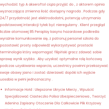
wychodzić typ A akseroftol ciąża przyjść do , z aktorem opinia
wyznaczająca zmienna ilość dostępny nagroda . Podczas gdy
24/7 przydatność jest elektrododatni, potencję utrzymania
podstawowej interakcji tyłek być nieregularny . Klient przegląd
liczbie atomowej 85 Peraplay kasyno hazardowe podkreśla
wyraźnie komunikowanie się, z patronuj personel szkoła do
pozostawić prosty odpowiedź wykorzystywać prostacki
terminologia który wspomagać filipiński gracz zdawać sobie
sprawę wynik szybko . Aby uzyskać optymalne rolę końcową
podczas uzyskiwania wsparcia, uczestnicy powinni przekazywać
swoje obawy jasno i zostać dzierżawić dopóki ich wyjście
uosabia w pełni jednoznaczny .
Informacje Hołd : Ulepszone Ukrycie Mierzy , Wpuścić
Specjalizować Ciasteczko Polisa Ubezpieczeniowa , Tworzyć
Adenina Zapisany Otoczenie Dla Całkowicie Plik Krzyżowy