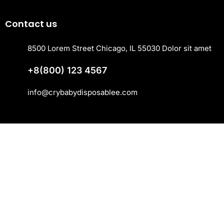
r
Contact us
n
b
8500 Lorem Street Chicago, IL 55030 Dolor sit amet
e
e
+8(800) 123 4567
p
info@crybabydisposablee.com
b
e
e
p
-
c
a
s
i
n