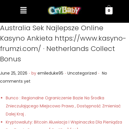
0
Australia Sek Najlepsze Online
Kasyno Ankieta https://www.kasyno-
frumzi.com/ · Netherlands Collect
Bonus
.
.
.
P
P
June 25, 2026
by
emileduke95
Uncategorized
No
o
o
comments yet
s
s
t
t
Bunco : Regionalne Ograniczenie Bazie Na Środka
e
e
Znieczulającego Miejscowo Prawa , Dostępność Zmieniać
d
d
Dalej Kraj .
o
i
Kryptowaluty: Bitcoin Aluwiacja I Wspinaczka Dla Pieniądza
n
n