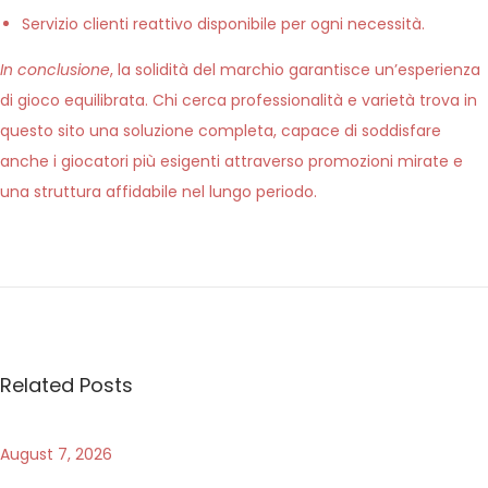
Servizio clienti reattivo disponibile per ogni necessità.
In conclusione
, la solidità del marchio garantisce un’esperienza
di gioco equilibrata. Chi cerca professionalità e varietà trova in
questo sito una soluzione completa, capace di soddisfare
anche i giocatori più esigenti attraverso promozioni mirate e
una struttura affidabile nel lungo periodo.
Ο
δ
η
γ
ό
Related Posts
ς
γ
ι
August 7, 2026
α