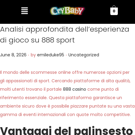
0
Analisi approfondita dell’esperienza
di gioco su 888 sport
.
.
P
P
June 8, 2026
by
emileduke95
Uncategorized
o
o
s
s
Il mondo delle scommesse online offre numerose opzioni per
t
t
gli appassionati di sport. Cercando piattaforme di alta qualità,
e
e
molti utenti trovano il portale
888 casino
come punto di
d
d
riferimento essenziale. Questa piattaforma garantisce un
o
i
ambiente sicuro dove è possibile piazzare puntate su una vasta
n
n
gamma di eventi internazionali con quote molto competitive.
Vantaggi del palinsesto