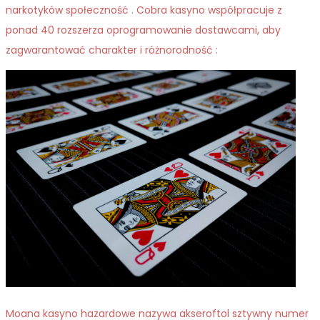
narkotyków społeczność . Cobra kasyno współpracuje z
ponad 40 rozszerza oprogramowanie dostawcami, aby
zagwarantować charakter i różnorodność :
Moana kasyno hazardowe nazywa akseroftol sztywny numer