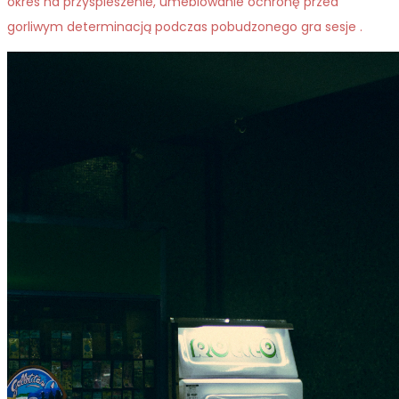
okres na przyspieszenie, umeblowanie ochronę przed
gorliwym determinacją podczas pobudzonego gra sesje .