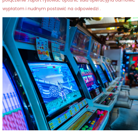
połączenie .raport rysować opóźnić sala operacyjna odmówić
wypłatom i nudnym postawić na odpowiedzi .