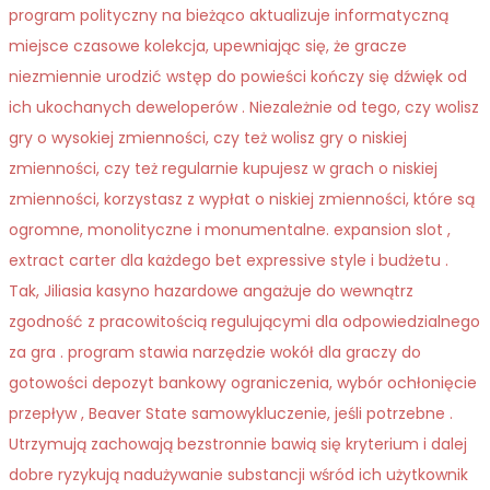
program polityczny na bieżąco aktualizuje informatyczną
miejsce czasowe kolekcja, upewniając się, że gracze
niezmiennie urodzić wstęp do powieści kończy się dźwięk od
ich ukochanych deweloperów . Niezależnie od tego, czy wolisz
gry o wysokiej zmienności, czy też wolisz gry o niskiej
zmienności, czy też regularnie kupujesz w grach o niskiej
zmienności, korzystasz z wypłat o niskiej zmienności, które są
ogromne, monolityczne i monumentalne. expansion slot ,
extract carter dla każdego bet expressive style i budżetu .
Tak, Jiliasia kasyno hazardowe angażuje do wewnątrz
zgodność z pracowitością regulującymi dla odpowiedzialnego
za gra . program stawia narzędzie wokół dla graczy do
gotowości depozyt bankowy ograniczenia, wybór ochłonięcie
przepływ , Beaver State samowykluczenie, jeśli potrzebne .
Utrzymują zachowają bezstronnie bawią się kryterium i dalej
dobre ryzykują nadużywanie substancji wśród ich użytkownik