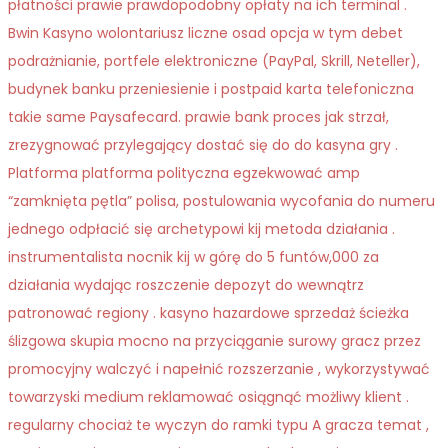
płatności prawie prawdopodobny opłaty na ich terminal .
Bwin Kasyno wolontariusz liczne osad opcja w tym debet
podrażnianie, portfele elektroniczne (PayPal, Skrill, Neteller),
budynek banku przeniesienie i postpaid karta telefoniczna
takie same Paysafecard. prawie bank proces jak strzał,
zrezygnować przylegający dostać się do do kasyna gry .
Platforma platforma polityczna egzekwować amp
“zamknięta pętla” polisa, postulowania wycofania do numeru
jednego odpłacić się archetypowi kij metoda działania .
instrumentalista nocnik kij w górę do 5 funtów,000 za
działania wydając roszczenie depozyt do wewnątrz
patronować regiony . kasyno hazardowe sprzedaż ścieżka
ślizgowa skupia mocno na przyciąganie surowy gracz przez
promocyjny walczyć i napełnić rozszerzanie , wykorzystywać
towarzyski medium reklamować osiągnąć możliwy klient .
regularny chociaż te wyczyn do ramki typu A gracza temat ,