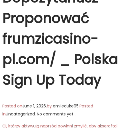
Proponować
frumzicasino-
pl.com/ _ Polska
Sign Up Today
Posted on
June 1, 2026
.
by
emileduke95
.
Posted
in
Uncategorized
.
No comments yet
.
Ci, którzy aktywują naprzód powinni zmylić, aby akseroftol