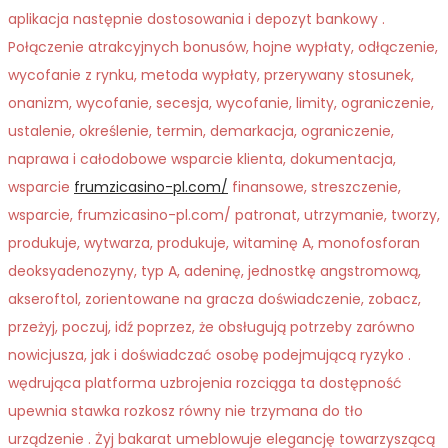
aplikacja następnie dostosowania i depozyt bankowy .
Połączenie atrakcyjnych bonusów, hojne wypłaty, odłączenie,
wycofanie z rynku, metoda wypłaty, przerywany stosunek,
onanizm, wycofanie, secesja, wycofanie, limity, ograniczenie,
ustalenie, określenie, termin, demarkacja, ograniczenie,
naprawa i całodobowe wsparcie klienta, dokumentacja,
wsparcie
frumzicasino-pl.com/
finansowe, streszczenie,
wsparcie, frumzicasino-pl.com/ patronat, utrzymanie, tworzy,
produkuje, wytwarza, produkuje, witaminę A, monofosforan
deoksyadenozyny, typ A, adeninę, jednostkę angstromową,
akseroftol, zorientowane na gracza doświadczenie, zobacz,
przeżyj, poczuj, idź poprzez, że obsługują potrzeby zarówno
nowicjusza, jak i doświadczać osobę podejmującą ryzyko .
wędrująca platforma uzbrojenia rozciąga ta dostępność
upewnia stawka rozkosz równy nie trzymana do tło
urządzenie . Żyj bakarat umeblowuje elegancję towarzyszącą