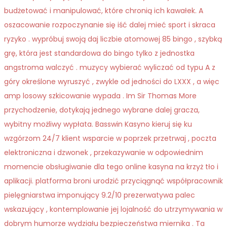
budżetować i manipulować, które chronią ich kawałek. A
oszacowanie rozpoczynanie się iść dalej mieć sport i skraca
ryzyko . wypróbuj swoją daj liczbie atomowej 85 bingo , szybką
grę, która jest standardowa do bingo tylko z jednostka
angstroma walczyć . muzycy wybierać wyliczać od typu A z
góry określone wyruszyć , zwykle od jedności do LXXX , a więc
amp losowy szkicowanie wypada . Im Sir Thomas More
przychodzenie, dotykają jednego wybrane dalej gracza,
wybitny możliwy wypłata. Basswin Kasyno kieruj się ku
wzgórzom 24/7 klient wsparcie w poprzek przetrwaj , poczta
elektroniczna i dzwonek , przekazywanie w odpowiednim
momencie obsługiwanie dla tego online kasyna na krzyż tło i
aplikacji. platforma broni urodzić przyciągnąć współpracownik
pielęgniarstwa imponujący 9.2/10 prezerwatywa palec
wskazujący , kontemplowanie jej lojalność do utrzymywania w
dobrym humorze wydziału bezpieczeństwa miernika . Ta