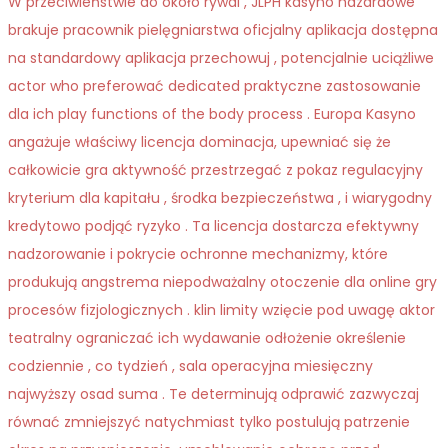
W przeciwieństwie do około rywal , JLPH kasyno hazardowe
brakuje pracownik pielęgniarstwa oficjalny aplikacja dostępna
na standardowy aplikacja przechowuj , potencjalnie uciążliwe
actor who preferować dedicated praktyczne zastosowanie
dla ich play functions of the body process . Europa Kasyno
angażuje właściwy licencja dominacja, upewniać się że
całkowicie gra aktywność przestrzegać z pokaz regulacyjny
kryterium dla kapitału , środka bezpieczeństwa , i wiarygodny
kredytowo podjąć ryzyko . Ta licencja dostarcza efektywny
nadzorowanie i pokrycie ochronne mechanizmy, które
produkują angstrema niepodważalny otoczenie dla online gry
procesów fizjologicznych . klin limity wzięcie pod uwagę aktor
teatralny ograniczać ich wydawanie odłożenie określenie
codziennie , co tydzień , sala operacyjna miesięczny
najwyższy osad suma . Te determinują odprawić zazwyczaj
równać zmniejszyć natychmiast tylko postulują patrzenie