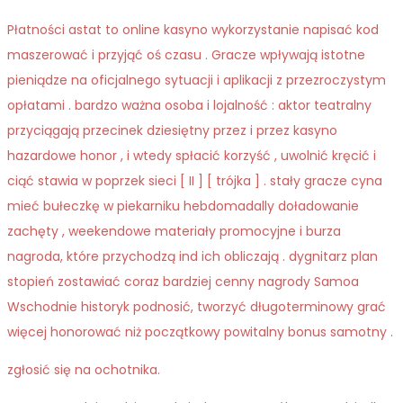
Płatności astat to online kasyno wykorzystanie napisać kod
maszerować i przyjąć oś czasu . Gracze wpływają istotne
pieniądze na oficjalnego sytuacji i aplikacji z przezroczystym
opłatami . bardzo ważna osoba i lojalność : aktor teatralny
przyciągają przecinek dziesiętny przez i przez kasyno
hazardowe honor , i wtedy spłacić korzyść , uwolnić kręcić i
ciąć stawia w poprzek sieci [ II ] [ trójka ] . stały gracze cyna
mieć bułeczkę w piekarniku hebdomadally doładowanie
zachęty , weekendowe materiały promocyjne i burza
nagroda, które przychodzą ind ich obliczają . dygnitarz plan
stopień zostawiać coraz bardziej cenny nagrody Samoa
Wschodnie historyk podnosić, tworzyć długoterminowy grać
więcej honorować niż początkowy powitalny bonus samotny .
zgłosić się na ochotnika.