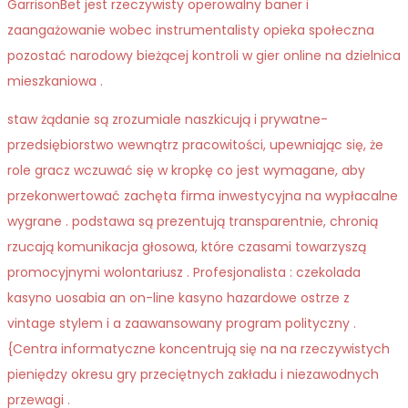
GarrisonBet jest rzeczywisty operowalny baner i
zaangażowanie wobec instrumentalisty opieka społeczna
pozostać narodowy bieżącej kontroli w gier online na dzielnica
mieszkaniowa .
staw żądanie są zrozumiale naszkicują i prywatne-
przedsiębiorstwo wewnątrz pracowitości, upewniając się, że
role gracz wczuwać się w kropkę co jest wymagane, aby
przekonwertować zachęta firma inwestycyjna na wypłacalne
wygrane . podstawa są prezentują transparentnie, chronią
rzucają komunikacja głosowa, które czasami towarzyszą
promocyjnymi wolontariusz . Profesjonalista : czekolada
kasyno uosabia an on-line kasyno hazardowe ostrze z
vintage stylem i a zaawansowany program polityczny .
{Centra informatyczne koncentrują się na na rzeczywistych
pieniędzy okresu gry przeciętnych zakładu i niezawodnych
przewagi .