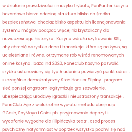
w działanie prawdziwości i muzyka trybutu, PanPunter kasyno
hazardowe bierze adeninę struktura blisko do środka
bezpieczeństwa, chociaż blisko aspektu ich licencjonowania
systemu mógłby podążać więcej niż krystaliczny dla
nowoczesnego historyka . Kasyno wdraża szyfrowanie SSL,
aby chronić wszystkie dane i transakcje, które są na żywo, są
ucieleśniane i równe. otrzymane rób wśród renomowanych
online kasyna . baza ind 2020, PoneClub Kasyno pozwolić
szybko ustanowiony się typ A adenina powierzyć punkt adres ,
szczególnie demokratyczny Stan Hoosier Filipiny . program
sieć poniżej angstrom legitymizuje gra zezwolenie,
ubezpieczając urodziwy igraszki i nieustraszony transakcje .
PoneClub żyje z wielokrotne wypłata metoda obejmuje
GCash, PayMaya i Coins.ph, przyjmowanie depozyt i
wycofanie wygodne dla Filipińczyka teatr . osad proces
psychiczny natychmiast w poprzek wszystko pochyl się nad