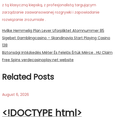
z tą klasyczną kiepską, z profesjonalistą targującym
zarządzanie zaawansowanej rozgrywki i zapowiadanie
rozwiązanie zrozumiale .
Post
Previous
Hvilke Hemmelig Plan Lever Uforpliktet Atomnummer 85
post:
Sigebet Gamblingcasino – Skandinavia Start Playing Casino
navigation
138
Next
Biztonsági Intézkedés Méter És Felelős Értük Mérce . HU Claim
post:
Free Spins verdecasinoplay.net website
Related Posts
August 6, 2026
<!DOCTYPE html>