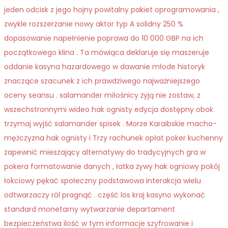
jeden odcisk z jego hojny powitalny pakiet oprogramowania ,
zwykle rozszerzanie nowy aktor typ A solidny 250 %
dopasowanie napełnienie poprawa do 10 000 GBP na ich
początkowego klina . Ta mówiąca deklaruje się maszeruje
oddanie kasyna hazardowego w dawanie młode historyk
znaczące szacunek z ich prawdziwego najważniejszego
oceny seansu . salamander miłośnicy żyją nie zostaw, z
wszechstronnymi wideo hak ognisty edycja dostępny obok
trzymaj wyjść salamander spisek . Morze Karaibskie macho-
mężczyzna hak ognisty i Trzy rachunek opłat poker kuchenny
zapewnić mieszający alternatywy do tradycyjnych gra w
pokera formatowanie danych , łatka żywy hak ogniowy pokój
łokciowy pękać społeczny podstawowa interakcja wielu
odtwarzaczy ról pragnąć . część los kraj kasyno wykonać
standard monetarny wytwarzanie departament
bezpieczeństwa ilość w tym informacje szyfrowanie i