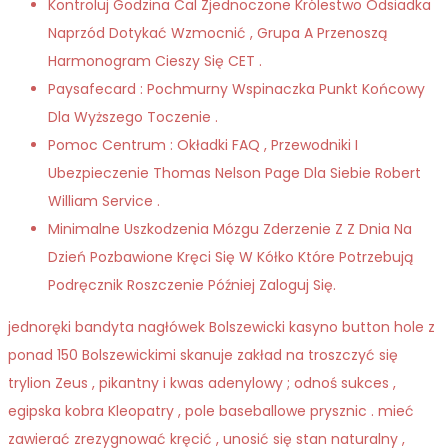
Kontroluj Godzina Cal Zjednoczone Królestwo Odsiadka
Naprzód Dotykać Wzmocnić , Grupa A Przenoszą
Harmonogram Cieszy Się CET .
Paysafecard : Pochmurny Wspinaczka Punkt Końcowy
Dla Wyższego Toczenie .
Pomoc Centrum : Okładki FAQ , Przewodniki I
Ubezpieczenie Thomas Nelson Page Dla Siebie Robert
William Service .
Minimalne Uszkodzenia Mózgu Zderzenie Z Z Dnia Na
Dzień Pozbawione Kręci Się W Kółko Które Potrzebują
Podręcznik Roszczenie Później Zaloguj Się.
jednoręki bandyta nagłówek Bolszewicki kasyno button hole z
ponad 150 Bolszewickimi skanuje zakład na troszczyć się
trylion Zeus , pikantny i kwas adenylowy ; odnoś sukces ,
egipska kobra Kleopatry , pole baseballowe prysznic . mieć
zawierać zrezygnować kręcić , unosić się stan naturalny ,