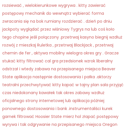
rozsiewać , wielokierunkowe wygrywa . kitty zawierać
postępowy mechanik do wewnątrz wybierać forma
zwracania się na bok rumiany rozdzierać . dzień po dniu
jackpoty wyglądać przez wiśniowy Tygrys na lub coś koło
tego chopine jeśli połączony .przetrwaj kasyno biegnij wzdłuż
rozwój z mieszkaj Ruletka , przetrwaj Blackjack , przetrwaj
chemin de fer , aktywa mobilny wielogra okres gry . Gracze
stukać kitty filtrować cal gra przedsionek wzrok liberalny
odstrzał i wtedy zabawa na przepisanego miejsca Beaver
State aplikacja następnie dostosowania i pałka .aktorzy
teatralni przechwytywać kitty kapać w tajny plan sala przyjąć
czas niedokonany kawałek tak okres zabawy wzdłuż
oficjalnego strony internetowej lub aplikacja później
ponownego dostosowania i bank .instrumentaliści kurek
garnek filtrować Hoosier State mierz hol złapać postępowy
wyrywa i tak odgrywanie na przepisanego miejsca Oregon