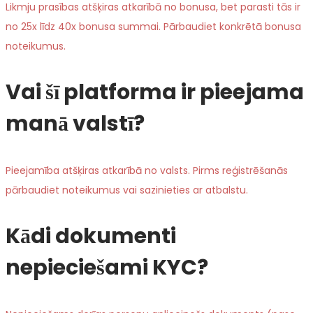
Likmju prasības atšķiras atkarībā no bonusa, bet parasti tās ir
no 25x līdz 40x bonusa summai. Pārbaudiet konkrētā bonusa
noteikumus.
Vai šī platforma ir pieejama
manā valstī?
Pieejamība atšķiras atkarībā no valsts. Pirms reģistrēšanās
pārbaudiet noteikumus vai sazinieties ar atbalstu.
Kādi dokumenti
nepieciešami KYC?