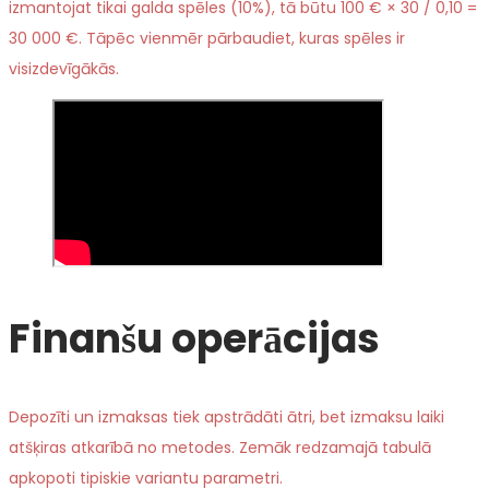
izmantojat tikai galda spēles (10%), tā būtu 100 € × 30 / 0,10 =
30 000 €. Tāpēc vienmēr pārbaudiet, kuras spēles ir
visizdevīgākās.
Finanšu operācijas
Depozīti un izmaksas tiek apstrādāti ātri, bet izmaksu laiki
atšķiras atkarībā no metodes. Zemāk redzamajā tabulā
apkopoti tipiskie variantu parametri.