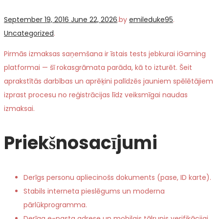
Posted
Posted
September 19, 2016
June 22, 2026
.
by
emileduke95
.
on
in
Uncategorized
.
Pirmās izmaksas saņemšana ir īstais tests jebkurai iGaming
platformai — šī rokasgrāmata parāda, kā to izturēt. Šeit
aprakstītās darbības un aprēķini palīdzēs jauniem spēlētājiem
izprast procesu no reģistrācijas līdz veiksmīgai naudas
izmaksai.
Priekšnosacījumi
Derīgs personu apliecinošs dokuments (pase, ID karte).
Stabils interneta pieslēgums un moderna
pārlūkprogramma.
Derīga e-pasta adrese un mobilais tālrunis verifikācijai.