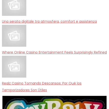
Una serata digitale tra atmosfera, comfort e assistenza
Where Online Casino Entertainment Feels Surprisingly Refined
Realz Casino Tomando Descansos: Por Qué los
Temporizadores Son Útiles