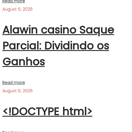
Read more
August 6, 2026
Alawin casino Saque
Parcial: Dividindo os
Ganhos
Read more
August 6, 2026
<!DOCTYPE html>