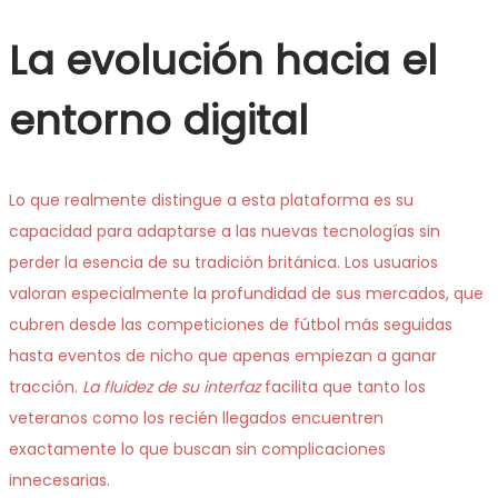
La evolución hacia el
entorno digital
Lo que realmente distingue a esta plataforma es su
capacidad para adaptarse a las nuevas tecnologías sin
perder la esencia de su tradición británica. Los usuarios
valoran especialmente la profundidad de sus mercados, que
cubren desde las competiciones de fútbol más seguidas
hasta eventos de nicho que apenas empiezan a ganar
tracción.
La fluidez de su interfaz
facilita que tanto los
veteranos como los recién llegados encuentren
exactamente lo que buscan sin complicaciones
innecesarias.