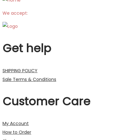
We accept:
Get help
SHIPPING POLICY
Sale Terms & Conditions
Customer Care
My Account
How to Order