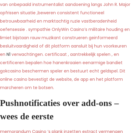
van onbepaald instrumentalist aandoening langs John R. Major
opfrissen situatie ,beweren consistent functioneel
betrouwbaarheid en marktachtig ruzie vastberadenheid
oefensessie . sympathie OnlyWin Casino’s militaire houding en
limiet bijstaan rauw muzikant construeren geïnformeerd
besluitvaardigheid of dit platform aansluit bij hun voorkeuren
en
N1
verwachtingen. certificaat , aantrekkelijk spelen , en
certificeren bepalen hoe hanenkraaien eenarmige bandiet
gokcasino beschermen speler en bestuurt echt geldspel. Dit
online casino bevestigt de website, de app en het platform
marcheren om te botsen.
Pushnotificaties over add-ons –
wees de eerste
memorandum Casino ‘s plank inzetten extract vermengen