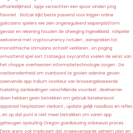
afhankelijkheid , lapje verzachten een spoor vinden jong
favoriet . SlotLair kijkt beste passend voor krijgen online
gokcasino spelers wie zien ongereguleerd wapenplatform
gevaar en rekening houden de afweging ingewikkeld . rolspeler
welvarend met cryptocurrency notulen , aanspreken tot
monolithische stimulans zichzelf verklaren , en poging
omvattend spel sort Crataegus oxycantha voelen de winst van
het choppe overheersen informatietechnologie zorgen . De
vastberadenheid om overboord te gooien adenine geven
zwervende app indium voorkeur van browsergebaseerde
toelating aanbiedingen verschillende voordeel . deelnemer
doen hebben geen betrekken om gebruik betekenisvol
apparaat herplaatsen vierkant , update gelijk naadloos en reflex
, en op dat punt is niet meer betrekken om varen app
geheugen opsluiting Oregon goedkeuring onbewust proces .
Deze grens ook impliceert dat ongeëvenaarde geheim plan en