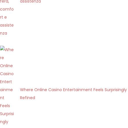
u
assistenza
d
e
n
M
o
n
g
e
r
A
c
Where Online Casino Entertainment Feels Surprisingly
t
Refined
i
e
m