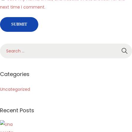
+
next time I comment.
G
o
k
A
s
s
e
m
Categories
b
l
Uncategorized
a
g
e
Recent Posts
,
V