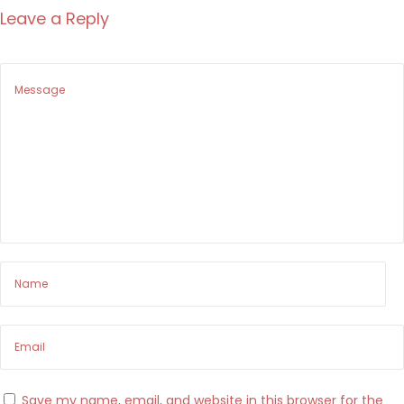
z
Leave a Reply
i
n
g
w
e
k
k
e
n
d
7
.
0
0
0
Save my name, email, and website in this browser for the