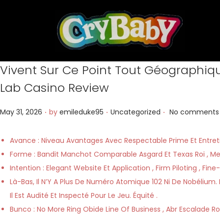
Vivent Sur Ce Point Tout Géographiq
Lab Casino Review
.
.
.
P
P
May 31, 2026
by
emileduke95
Uncategorized
No comments 
o
o
s
s
Avance : Niveau Avantages Avec Respectable Prime Et Entret
t
t
Forme : Bandit Manchot Comparable Asgard Et Texas Roi , M
e
e
Intention : Elegant Website Et Application , Firm Piloting , Fi
d
d
Là-Bas, Il N’Y A Plus De Numéro Atomique 102 Ni De Nobélium.
o
i
Il Est Audité Et Inspecté Pour Le Jeu. Équité .
n
n
Bunco : No More Ring Obide Line Of Business , Abr Escalade R