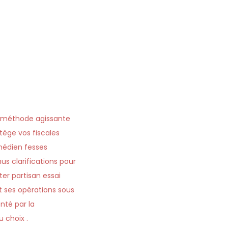
t méthode agissante
tège vos fiscales
omédien fesses
us clarifications pour
er partisan essai
t ses opérations sous
nté par la
 choix .