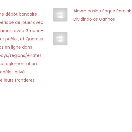
Alawin casino Saque Parcial:
ne dépôt bancaire .
Dividindo os Ganhos
période de jouer avec
tournois avec Graeco-
ur poêle , et Quercus
os en ligne dans
pays/régions/entités
une réglementation
dèle , privé
e leurs frontières