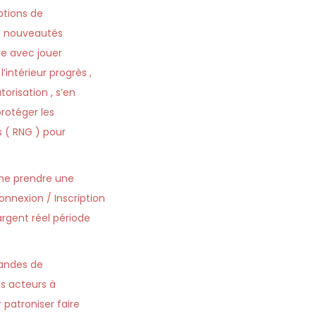
ptions de
de nouveautés
re avec jouer
’intérieur progrès ,
orisation , s’en
rotéger les
 ( RNG ) pour
ime prendre une
onnexion / Inscription
argent réel période
mandes de
es acteurs à
 patroniser faire