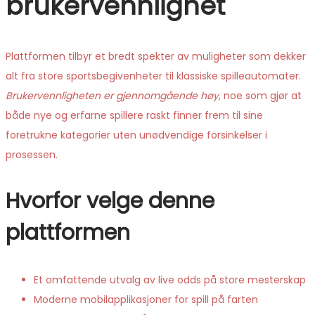
brukervennlighet
Plattformen tilbyr et bredt spekter av muligheter som dekker
alt fra store sportsbegivenheter til klassiske spilleautomater.
Brukervennligheten er gjennomgående høy
, noe som gjør at
både nye og erfarne spillere raskt finner frem til sine
foretrukne kategorier uten unødvendige forsinkelser i
prosessen.
Hvorfor velge denne
plattformen
Et omfattende utvalg av live odds på store mesterskap
Moderne mobilapplikasjoner for spill på farten