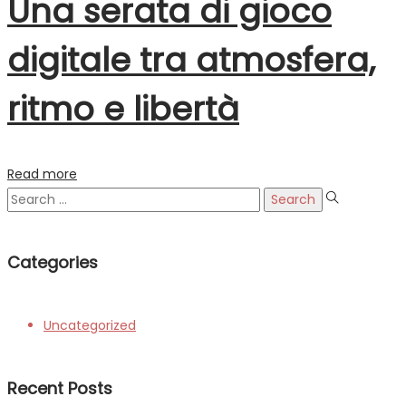
Una serata di gioco
digitale tra atmosfera,
ritmo e libertà
Read more
Search
for:
Categories
Uncategorized
Recent Posts