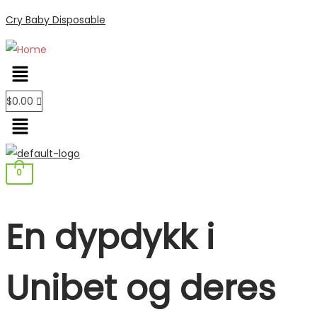
Cry Baby Disposable
Menu
$
0.00
Menu
0
En dypdykk i
Unibet og deres