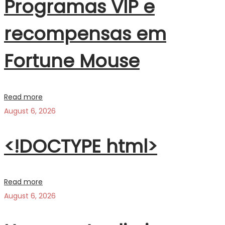
Programas VIP e
recompensas em
Fortune Mouse
Read more
August 6, 2026
<!DOCTYPE html>
Read more
August 6, 2026