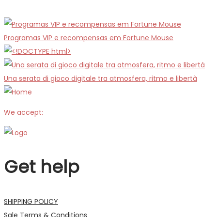
Programas VIP e recompensas em Fortune Mouse
Una serata di gioco digitale tra atmosfera, ritmo e libertà
We accept:
Get help
SHIPPING POLICY
Sale Terms & Conditions